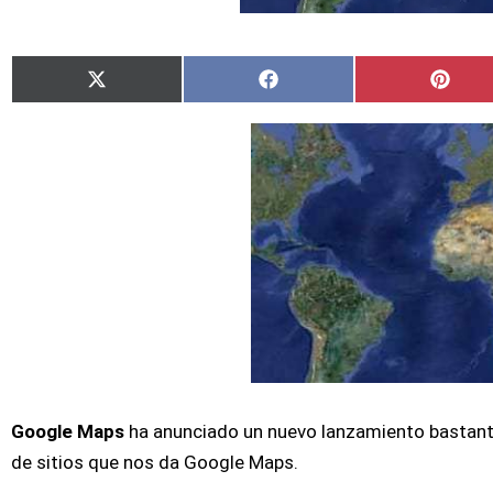
Compartir
Compartir
Comp
X
Facebook
Pinte
en
en
en
(Twitter)
Google Maps
ha anunciado un nuevo lanzamiento bastante
de sitios que nos da Google Maps.