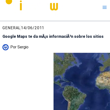
Me
GENERAL
14/06/2011
Google Maps te da mÃ¡s informaciÃ³n sobre los sitios
Por
Sergio