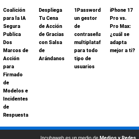
Coalición
Despliega
1Password:
iPhone 17
para la IA
Tu Cena
un gestor
Pro vs.
Segura
de Acción
de
Pro Max:
Publica
de Gracias
contraseñas
¿cuál se
Dos
con Salsa
multiplataforma
adapta
Marcos de
de
para todo
mejor a ti?
Acción
Arándanos
tipo de
para
usuarios
Firmado
de
Modelos e
Incidentes
de
Respuesta
Incubaweb es un medio de
Medios y Redes