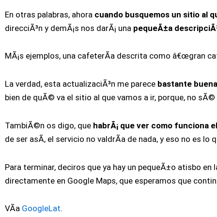
En otras palabras, ahora
cuando busquemos un sitio al qu
direcciÃ³n y demÃ¡s nos darÃ¡ una
pequeÃ±a descripciÃ³n
MÃ¡s ejemplos, una cafeterÃ­a descrita como â€œgran cafÃ
La verdad, esta actualizaciÃ³n me parece
bastante buen
bien de quÃ© va el sitio al que vamos a ir, porque, no sÃ©
TambiÃ©n os digo, que
habrÃ¡ que ver como funciona el
de ser asÃ­, el servicio no valdrÃ­a de nada, y eso no es lo
Para terminar, deciros que ya hay un pequeÃ±o atisbo en
directamente en Google Maps, que esperamos que continÃº
VÃ­a
GoogleLat
.