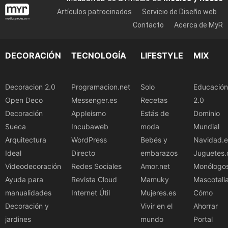
Artículos patrocinados
Servicio de Diseño web
Contacto
Acerca de MyR
DECORACIÓN
TECNOLOGÍA
LIFESTYLE
MIX
Decoracion 2.0
Programacion.net
Solo
Educación
Open Deco
Messenger.es
Recetas
2.0
Decoración
Appleismo
Estás de
Dominio
Sueca
Incubaweb
moda
Mundial
Arquitectura
WordPress
Bebés y
Navidad.e
Ideal
Directo
embarazos
Juguetes.
Videodecoración
Redes Sociales
Amor.net
Monólogo
Ayuda para
Revista Cloud
Mamuky
Mascotali
manualidades
Internet Útil
Mujeres.es
Cómo
Decoración y
Vivir en el
Ahorrar
jardines
mundo
Portal