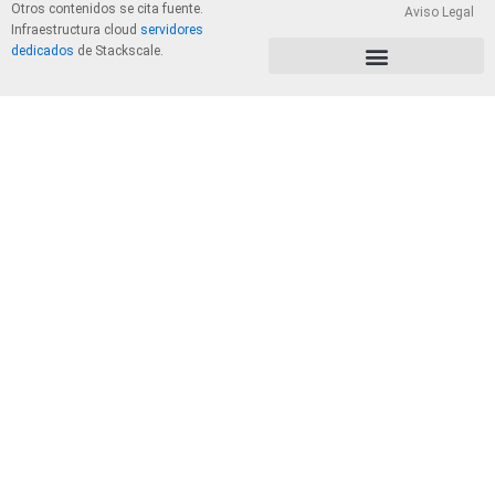
Otros contenidos se cita fuente.
Aviso Legal
Infraestructura cloud
servidores
dedicados
de Stackscale.
PolÃ­tica de Privacidad y Cookies