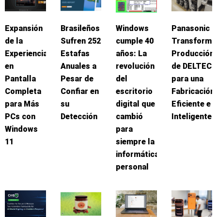
Expansión
Brasileños
Windows
Panasonic
de la
Sufren 252
cumple 40
Transforma
Experiencia
Estafas
años: La
Producción
en
Anuales a
revolución
de DELTEC
Pantalla
Pesar de
del
para una
Completa
Confiar en
escritorio
Fabricación
para Más
su
digital que
Eficiente e
PCs con
Detección
cambió
Inteligente
Windows
para
11
siempre la
informática
personal