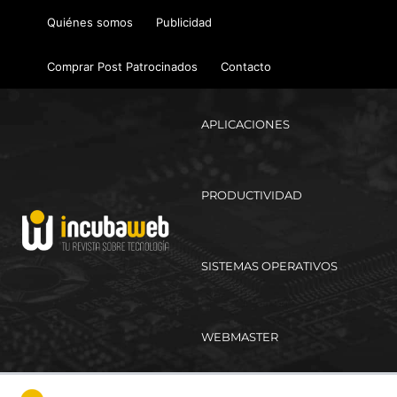
Ir
Quiénes somos
Publicidad
al
contenido
Comprar Post Patrocinados
Contacto
APLICACIONES
PRODUCTIVIDAD
SISTEMAS OPERATIVOS
WEBMASTER
Ma