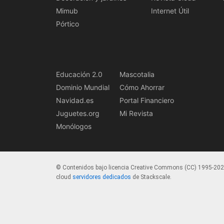
Mimub
Internet Útil
Pórtico
Educación 2.0
Mascotalia
Dominio Mundial
Cómo Ahorrar
Navidad.es
Portal Financiero
Juguetes.org
Mi Revista
Monólogos
© Contenidos bajo licencia Creative Commons (CC) 1995-20
cloud
servidores dedicados
de Stackscale.