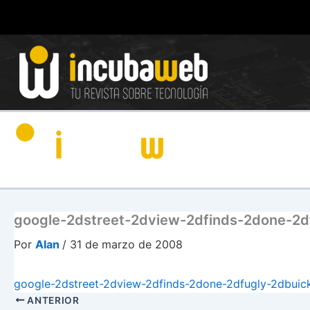
Ir
al
contenido
google-2dstreet-2dview-2dfinds-2done-2d
Por
Alan
/
31 de marzo de 2008
google-2dstreet-2dview-2dfinds-2done-2dfugly-2dbuic
ANTERIOR