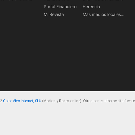
Portal Financiero
Herencia
Mi Revista
Más medios locales...
22
Color Vivo Internet, SLU
(Medios y Redes online). Otros contenidos se cita fuente.