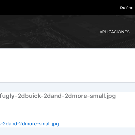
Quiéne
APLICACIONES
fugly-2dbuick-2dand-2dmore-small.jpg
k-2dand-2dmore-small.jpg