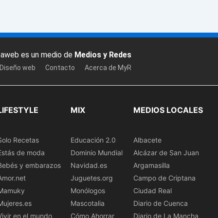
baweb es un medio de
Medios y Redes
 Diseño web
Contacto
Acerca de MyR
LIFESTYLE
MIX
MEDIOS LOCALES
Solo Recetas
Educación 2.0
Albacete
Estás de moda
Dominio Mundial
Alcázar de San Juan
Bebés y embarazos
Navidad.es
Argamasilla
Amor.net
Juguetes.org
Campo de Criptana
Mamuky
Monólogos
Ciudad Real
Mujeres.es
Mascotalia
Diario de Cuenca
Vivir en el mundo
Cómo Ahorrar
Diario de La Mancha