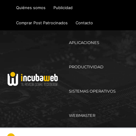
Ir
Quiénes somos
Publicidad
al
contenido
Comprar Post Patrocinados
Contacto
APLICACIONES
PRODUCTIVIDAD
SISTEMAS OPERATIVOS
WEBMASTER
Ma