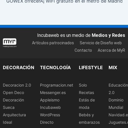
GOWEX ofrecerÃ¡ WiFi gratuito en el metro de Madrid
Incubaweb es un medio de
Medios y Redes
Artículos patrocinados
Servicio de Diseño web
Contacto
Acerca de MyR
DECORACIÓN
TECNOLOGÍA
LIFESTYLE
MIX
Decoracion 2.0
Programacion.net
Solo
Educación
Open Deco
Messenger.es
Recetas
2.0
Decoración
Appleismo
Estás de
Dominio
Sueca
Incubaweb
moda
Mundial
Arquitectura
WordPress
Bebés y
Navidad.e
Ideal
Directo
embarazos
Juguetes.