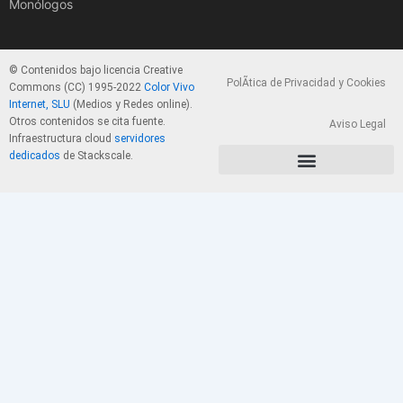
Monólogos
© Contenidos bajo licencia Creative
PolÃ­tica de Privacidad y Cookies
Commons (CC) 1995-2022
Color Vivo
Internet, SLU
(Medios y Redes online).
Otros contenidos se cita fuente.
Aviso Legal
Infraestructura cloud
servidores
dedicados
de Stackscale.
PolÃ­tica de Privacidad y Cookies