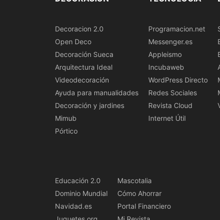
Decoracion 2.0
Programacion.net
Open Deco
Messenger.es
Decoración Sueca
Appleismo
Arquitectura Ideal
Incubaweb
Videodecoración
WordPress Directo
Ayuda para manualidades
Redes Sociales
Decoración y jardines
Revista Cloud
Mimub
Internet Útil
Pórtico
Educación 2.0
Mascotalia
Dominio Mundial
Cómo Ahorrar
Navidad.es
Portal Financiero
Juguetes.org
Mi Revista