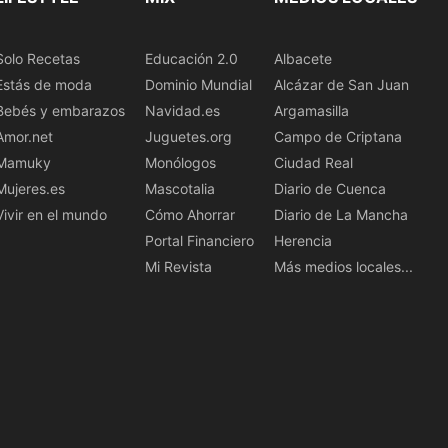
Solo Recetas
Educación 2.0
Albacete
Estás de moda
Dominio Mundial
Alcázar de San Juan
Bebés y embarazos
Navidad.es
Argamasilla
Amor.net
Juguetes.org
Campo de Criptana
Mamuky
Monólogos
Ciudad Real
Mujeres.es
Mascotalia
Diario de Cuenca
Vivir en el mundo
Cómo Ahorrar
Diario de La Mancha
Portal Financiero
Herencia
Mi Revista
Más medios locales...