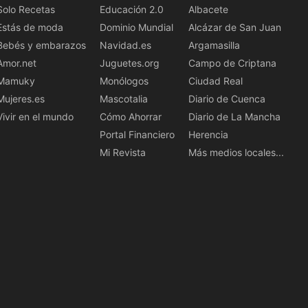
Solo Recetas
Educación 2.0
Albacete
Estás de moda
Dominio Mundial
Alcázar de San Juan
Bebés y embarazos
Navidad.es
Argamasilla
Amor.net
Juguetes.org
Campo de Criptana
Mamuky
Monólogos
Ciudad Real
Mujeres.es
Mascotalia
Diario de Cuenca
Vivir en el mundo
Cómo Ahorrar
Diario de La Mancha
Portal Financiero
Herencia
Mi Revista
Más medios locales...