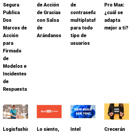
Segura
de Acción
de
Pro Max:
Publica
de Gracias
contraseñas
¿cuál se
Dos
con Salsa
multiplataforma
adapta
Marcos de
de
para todo
mejor a ti?
Acción
Arándanos
tipo de
para
usuarios
Firmado
de
Modelos e
Incidentes
de
Respuesta
Logisfashion
Lo siento,
Intel
Crecerán