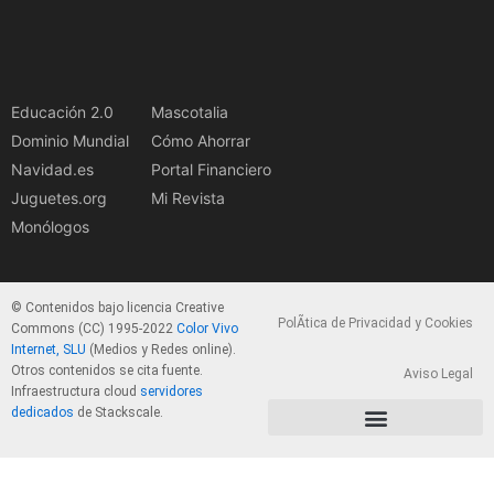
Educación 2.0
Mascotalia
Dominio Mundial
Cómo Ahorrar
Navidad.es
Portal Financiero
Juguetes.org
Mi Revista
Monólogos
© Contenidos bajo licencia Creative
PolÃ­tica de Privacidad y Cookies
Commons (CC) 1995-2022
Color Vivo
Internet, SLU
(Medios y Redes online).
Otros contenidos se cita fuente.
Aviso Legal
Infraestructura cloud
servidores
dedicados
de Stackscale.
PolÃ­tica de Privacidad y Cookies