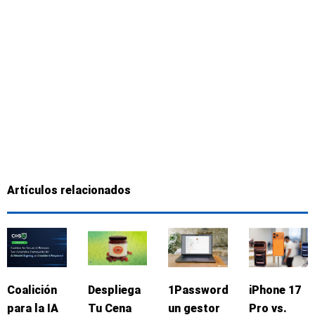
Artículos relacionados
Coalición
Despliega
1Password:
iPhone 17
para la IA
Tu Cena
un gestor
Pro vs.