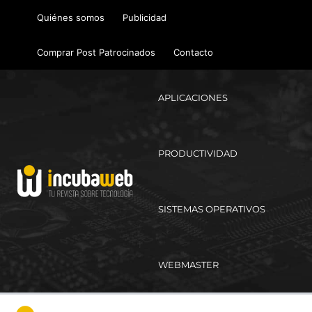
Ir
Quiénes somos
Publicidad
al
contenido
Comprar Post Patrocinados
Contacto
APLICACIONES
PRODUCTIVIDAD
SISTEMAS OPERATIVOS
WEBMASTER
Ma