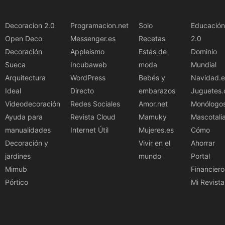
Decoracion 2.0
Programacion.net
Solo
Educación
Open Deco
Messenger.es
Recetas
2.0
Decoración
Appleismo
Estás de
Dominio
Sueca
Incubaweb
moda
Mundial
Arquitectura
WordPress
Bebés y
Navidad.e
Ideal
Directo
embarazos
Juguetes.
Videodecoración
Redes Sociales
Amor.net
Monólogo
Ayuda para
Revista Cloud
Mamuky
Mascotali
manualidades
Internet Útil
Mujeres.es
Cómo
Decoración y
Vivir en el
Ahorrar
jardines
mundo
Portal
Mimub
Financiero
Pórtico
Mi Revista