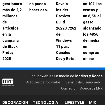
gestionará
no puedo
Revela
un 10% las
más de 2,2
hacer eso.
Insider
ventas y
millones
Preview
un 6,5% el
de
Build
gasto
artículos
26220.7262
alcanzado
en la
de
los 485€
campaña
Windows
de media
de Black
11 para
en
Friday
Canales
compras
2025
Dev y Beta
online
Incubaweb es un medio de
Medios y Redes
Artículos patrocinados
Servicio de Diseño web
Contacto
Acerca de MyR
DECORACIÓN
TECNOLOGÍA
LIFESTYLE
MIX