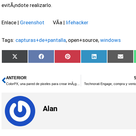
evitÃ¡ndote realizarlo.
Enlace |
Greenshot
VÃ­a |
lifehacker
Tags:
capturas+de+pantalla
, open+source,
windows
Compartir
Compartir
Compartir
Compartir
Compa
X
Facebook
Pinterest
LinkedIn
Email
en
en
en
en
en
(Twitter)
ANTERIOR
Ant
ColorPX, una pared de pixeles para crear imÃ¡genes
Technorati Engage, compra y vent
Alan