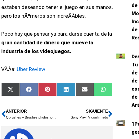
de
estaban deseando tener el juego en sus manos,
Mo
pero los nÃºmeros son increÃ­Â­bles.
Inc
de
Poco hay que pensar ya para darse cuenta de la
Re
gran cantidad de dinero que mueve la
industria de los videojuegos.
De
Tu
VÃ­Â­a:
Uber Review
de
de
co
Compartir
Compartir
Compartir
Compartir
Compartir
Compartir
X
Facebook
Pinterest
LinkedIn
Email
WhatsApp
en
en
en
en
en
en
(Twitter)
de
Ar
ANTERIOR
SIGUIENTE
Ant
Siguie
Qbrushes – Brushes photoshop de calidad
Sony PlayTV confirmado
1P
ge