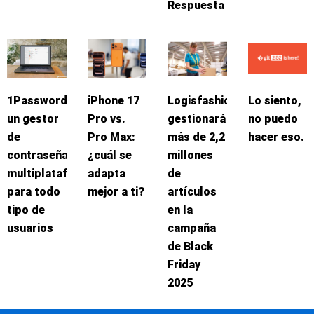
Respuesta
1Password:
iPhone 17
Logisfashion
Lo siento,
un gestor
Pro vs.
gestionará
no puedo
de
Pro Max:
más de 2,2
hacer eso.
contraseñas
¿cuál se
millones
multiplataforma
adapta
de
para todo
mejor a ti?
artículos
tipo de
en la
usuarios
campaña
de Black
Friday
2025