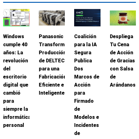
Windows
Panasonic
Coalición
Despliega
cumple 40
Transforma
para la IA
Tu Cena
años: La
Producción
Segura
de Acción
revolución
de DELTEC
Publica
de Gracias
del
para una
Dos
con Salsa
escritorio
Fabricación
Marcos de
de
digital que
Eficiente e
Acción
Arándanos
cambió
Inteligente
para
para
Firmado
siempre la
de
informática
Modelos e
personal
Incidentes
de