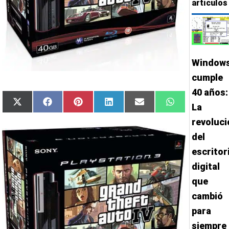
artículos
Window
cumple
40 años:
Compartir
Compartir
Compartir
Compartir
Compartir
Compartir
X
Facebook
Pinterest
LinkedIn
Email
WhatsApp
La
en
en
en
en
en
en
(Twitter)
revoluci
del
escritor
digital
que
cambió
para
siempre