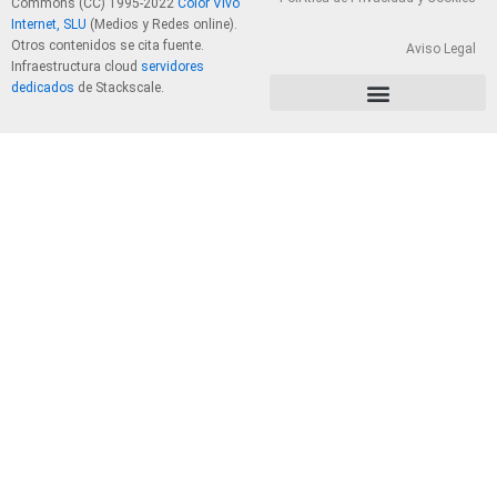
Commons (CC) 1995-2022
Color Vivo
Internet, SLU
(Medios y Redes online).
Otros contenidos se cita fuente.
Aviso Legal
Infraestructura cloud
servidores
dedicados
de Stackscale.
PolÃ­tica de Privacidad y Cookies