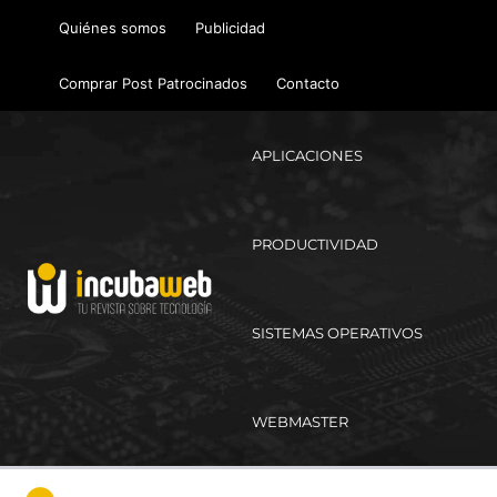
Ir
Quiénes somos
Publicidad
al
contenido
Comprar Post Patrocinados
Contacto
APLICACIONES
PRODUCTIVIDAD
SISTEMAS OPERATIVOS
WEBMASTER
Ma