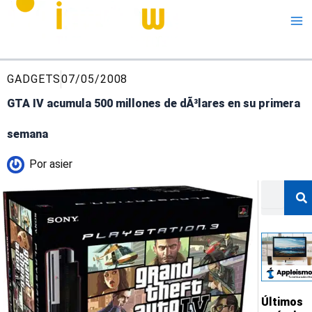
Me
GADGETS
07/05/2008
GTA IV acumula 500 millones de dÃ³lares en su primera
semana
Por
asier
Buscar
Últimos