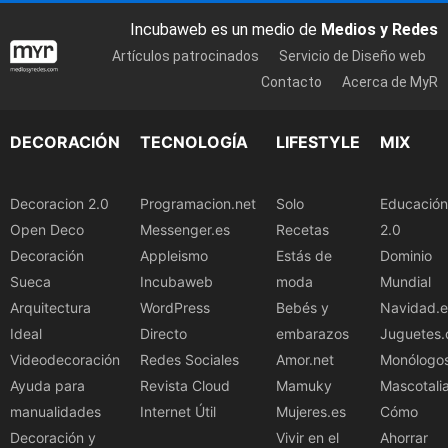
Incubaweb es un medio de
Medios y Redes
Artículos patrocinados
Servicio de Diseño web
Contacto
Acerca de MyR
DECORACIÓN
TECNOLOGÍA
LIFESTYLE
MIX
Decoracion 2.0
Programacion.net
Solo
Educación
Open Deco
Messenger.es
Recetas
2.0
Decoración
Appleismo
Estás de
Dominio
Sueca
Incubaweb
moda
Mundial
Arquitectura
WordPress
Bebés y
Navidad.e
Ideal
Directo
embarazos
Juguetes.
Videodecoración
Redes Sociales
Amor.net
Monólogo
Ayuda para
Revista Cloud
Mamuky
Mascotali
manualidades
Internet Útil
Mujeres.es
Cómo
Decoración y
Vivir en el
Ahorrar