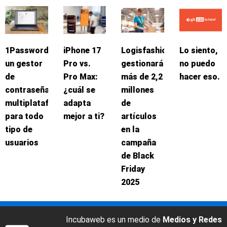
1Password:
iPhone 17
Logisfashion
Lo siento,
un gestor
Pro vs.
gestionará
no puedo
de
Pro Max:
más de 2,2
hacer eso.
contraseñas
¿cuál se
millones
multiplataforma
adapta
de
para todo
mejor a ti?
artículos
tipo de
en la
usuarios
campaña
de Black
Friday
2025
Incubaweb es un medio de
Medios y Redes