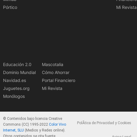
Pórtico
Mi Revista
Educación 2.0
Mascotalia
Dominio Mundial
Cómo Ahorrar
Navidad.es
Portal Financiero
Juguetes.org
Mi Revista
Monólogos
© Contenidos bajo licencia Creative
PolÃ­tica de Privacidad y Cookies
Commons (CC) 1995-2022
Color Vivo
Internet, SLU
(Medios y Redes online).
Otros contenidos se cita fuente.