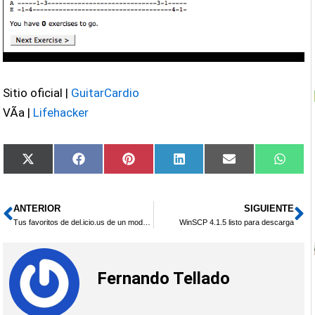
Sitio oficial |
GuitarCardio
VÃ­a |
Lifehacker
Compartir
Compartir
Compartir
Compartir
Compartir
Compa
X
Facebook
Pinterest
LinkedIn
Email
What
en
en
en
en
en
en
(Twitter)
ANTERIOR
SIGUIENTE
Ant
Si
Tus favoritos de del.icio.us de un modo diferente
WinSCP 4.1.5 listo para descarga
Fernando Tellado