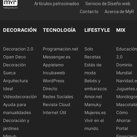
Artículos patrocinados
Servicio de Diseño web
Contacto
Acerca de MyR
DECORACIÓN
TECNOLOGÍA
LIFESTYLE
MIX
Decoracion 2.0
Programacion.net
Solo
Educación
Open Deco
Messenger.es
Recetas
2.0
Decoración
Appleismo
Estás de
Dominio
Sueca
Incubaweb
moda
Mundial
Arquitectura
WordPress
Bebés y
Navidad.e
Ideal
Directo
embarazos
Juguetes.
Videodecoración
Redes Sociales
Amor.net
Monólogo
Ayuda para
Revista Cloud
Mamuky
Mascotali
manualidades
Internet Útil
Mujeres.es
Cómo
Decoración y
Vivir en el
Ahorrar
jardines
mundo
Portal
Mimub
Financiero