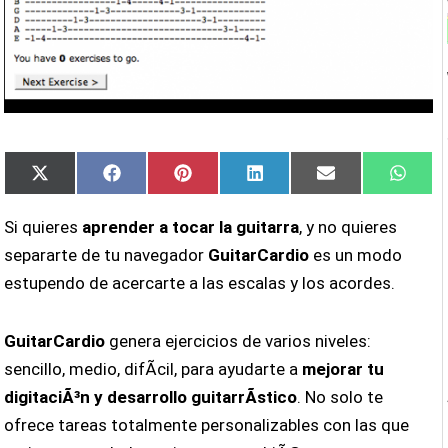
Compartir
Compartir
Compartir
Compartir
Compartir
Compa
X
Facebook
Pinterest
LinkedIn
Email
What
en
en
en
en
en
en
(Twitter)
Si quieres
aprender a tocar la guitarra
, y no quieres
separarte de tu navegador
GuitarCardio
es un modo
estupendo de acercarte a las escalas y los acordes.
GuitarCardio
genera ejercicios de varios niveles:
sencillo, medio, difÃ­cil, para ayudarte a
mejorar tu
digitaciÃ³n y desarrollo guitarrÃ­stico
. No solo te
ofrece tareas totalmente personalizables con las que