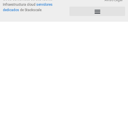
Aviso Legal
Infraestructura cloud
servidores
dedicados
de Stackscale.
PolÃ­tica de Privacidad y Cookies