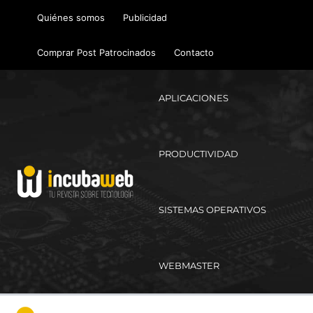
Ir
Quiénes somos
Publicidad
al
contenido
Comprar Post Patrocinados
Contacto
APLICACIONES
PRODUCTIVIDAD
SISTEMAS OPERATIVOS
WEBMASTER
Ma