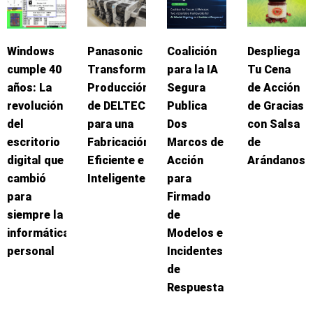
Windows
Panasonic
Coalición
Despliega
cumple 40
Transforma
para la IA
Tu Cena
años: La
Producción
Segura
de Acción
revolución
de DELTEC
Publica
de Gracias
del
para una
Dos
con Salsa
escritorio
Fabricación
Marcos de
de
digital que
Eficiente e
Acción
Arándanos
cambió
Inteligente
para
para
Firmado
siempre la
de
informática
Modelos e
personal
Incidentes
de
Respuesta