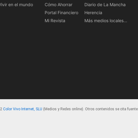
Vivir en el mundo
Cómo Ahorrar
Diario de La Mancha
Portal Financiero
Herencia
Mi Revista
Más medios locales...
22
Color Vivo Internet, SLU
(Medios y Redes online). Otros contenidos se cita fuente.