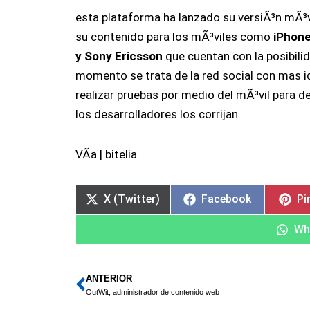
esta plataforma ha lanzado su versiÃ³n mÃ³
su contenido para los mÃ³viles como
iPhone
y Sony Ericsson
que cuentan con la posibili
momento se trata de la red social con mas id
realizar pruebas por medio del mÃ³vil para d
los desarrolladores los corrijan.
VÃ­a | bitelia
X (Twitter)
Facebook
Pi
Wh
ANTERIOR
Ant
OutWit, administrador de contenido web