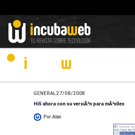
Ir
al
contenido
GENERAL
27/08/2008
Hi5 ahora con su versiÃ³n para mÃ³viles
Por
Alan