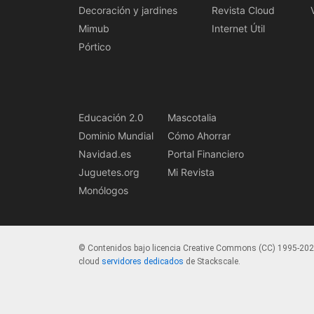
Decoración y jardines
Revista Cloud
Mimub
Internet Útil
Pórtico
Educación 2.0
Mascotalia
Dominio Mundial
Cómo Ahorrar
Navidad.es
Portal Financiero
Juguetes.org
Mi Revista
Monólogos
© Contenidos bajo licencia Creative Commons (CC) 1995-20
cloud
servidores dedicados
de Stackscale.