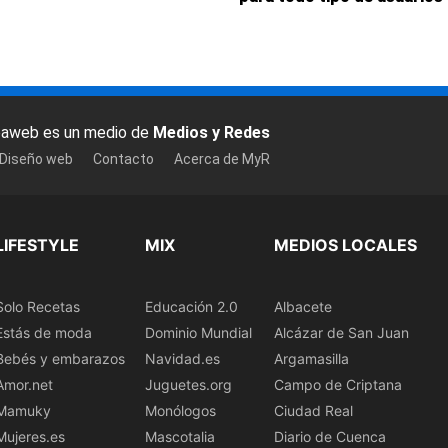
baweb es un medio de
Medios y Redes
 Diseño web
Contacto
Acerca de MyR
LIFESTYLE
MIX
MEDIOS LOCALES
Solo Recetas
Educación 2.0
Albacete
Estás de moda
Dominio Mundial
Alcázar de San Juan
Bebés y embarazos
Navidad.es
Argamasilla
Amor.net
Juguetes.org
Campo de Criptana
Mamuky
Monólogos
Ciudad Real
Mujeres.es
Mascotalia
Diario de Cuenca