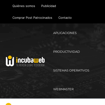
Ir
Quiénes somos
Publicidad
al
contenido
Comprar Post Patrocinados
Contacto
APLICACIONES
PRODUCTIVIDAD
SISTEMAS OPERATIVOS
WEBMASTER
Ma