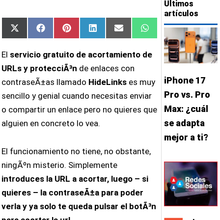
Últimos
artículos
Compartir
Compartir
Compartir
Compartir
Compartir
Compartir
X
Facebook
Pinterest
LinkedIn
Email
WhatsApp
en
en
en
en
en
en
(Twitter)
El
servicio gratuito de acortamiento de
URLs y protecciÃ³n
de enlaces con
iPhone 17
contraseÃ±as llamado
HideLinks
es muy
Pro vs. Pro
sencillo y genial cuando necesitas enviar
Max: ¿cuál
o compartir un enlace pero no quieres que
se adapta
alguien en concreto lo vea.
mejor a ti?
El funcionamiento no tiene, no obstante,
ningÃºn misterio. Simplemente
introduces la URL a acortar, luego – si
quieres – la contraseÃ±a para poder
verla y ya solo te queda pulsar el botÃ³n