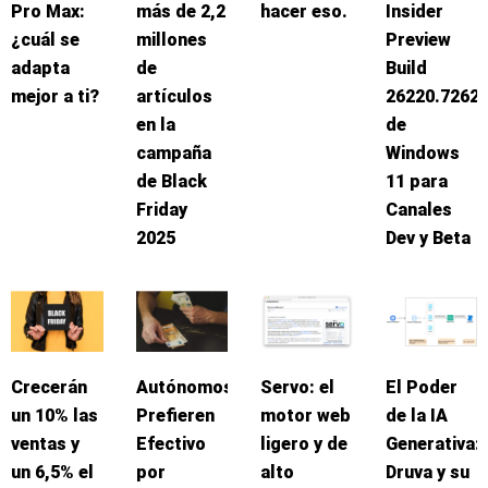
Pro Max:
más de 2,2
hacer eso.
Insider
¿cuál se
millones
Preview
adapta
de
Build
mejor a ti?
artículos
26220.7262
en la
de
campaña
Windows
de Black
11 para
Friday
Canales
2025
Dev y Beta
Crecerán
Autónomos
Servo: el
El Poder
un 10% las
Prefieren
motor web
de la IA
ventas y
Efectivo
ligero y de
Generativa:
un 6,5% el
por
alto
Druva y su