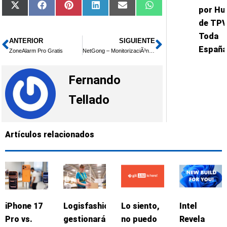
Compartir
Compartir
Compartir
Compartir
Compartir
Compartir
X
Facebook
Pinterest
LinkedIn
Email
WhatsApp
por Hu
en
en
en
en
en
en
(Twitter)
de TPV
Toda
ANTERIOR
SIGUIENTE
Ant
Siguiente
España
ZoneAlarm Pro Gratis
NetGong – MonitorizaciÃ³n de Redes
Fernando
Tellado
Artículos relacionados
iPhone 17
Logisfashion
Lo siento,
Intel
Pro vs.
gestionará
no puedo
Revela