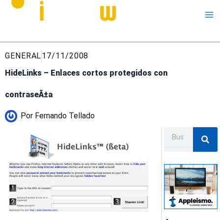
Me
GENERAL
17/11/2008
HideLinks – Enlaces cortos protegidos con
contraseÃ±a
Por
Fernando Tellado
Buscar