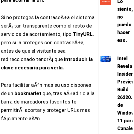
para acortar la url.
Lo
siento,
no
Si no proteges la contraseÃ±a el sistema
puedo
serÃ¡ tan transparente como el resto de
hacer
servicios de acortamiento, tipo
TinyURL
,
eso.
pero si la proteges con contraseÃ±a,
antes de que el visitante sea
Intel
redireccionado tendrÃ¡ que
introducir la
Revela
clave necesaria para verla.
Insider
Previe
Para facilitar aÃºn mas su uso dispones
Build
de un
bookmarlet
que, tras aÃ±adirlo a la
26220.
barra de marcadores favoritos te
de
permitirÃ¡ acortar y proteger URLs mas
Windo
fÃ¡cilmente aÃºn.
11 par
Canale