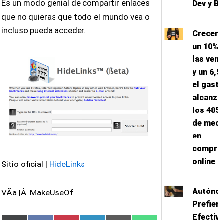
Es un modo genial de compartir enlaces
Dev y B
que no quieras que todo el mundo vea o
incluso pueda acceder.
Crecer
un 10%
las ven
y un 6,
el gast
alcanz
los 485
de med
en
compr
online
Sitio oficial |
HideLinks
Autón
VÃ­a |Â MakeUseOf
Prefier
Efectiv