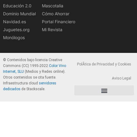
Educación 2.0
Mascotalia
Dominio Mundial
Cómo Ahorrar
Navidad.es
Portal Financiero
Juguetes.org
Mi Revista
Monólogos
© Contenidos bajo licencia Creative
PolÃ­tica de Privacidad y Cookies
Commons (CC) 1995-2022
Color Vivo
Internet, SLU
(Medios y Redes online).
Otros contenidos se cita fuente.
Aviso Legal
Infraestructura cloud
servidores
dedicados
de Stackscale.
PolÃ­tica de Privacidad y Cookies