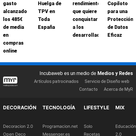
gasto
Huelga de
rendimiento
Copiloto
alcanzado
TPV en
que quiere
para una
los 485€
Toda
conquistar
Protección
de media
España
a los
de Datos
en
desarrolladores
Eficaz
compras
online
Incubaweb es un medio de
Medios y Redes
Artículos patrocinados
Servicio de Diseño web
Contacto
Acerca de MyR
DECORACIÓN
TECNOLOGÍA
LIFESTYLE
MIX
Decoracion 2.0
Programacion.net
Solo
Educación
Open Deco
Messenger.es
Recetas
2.0