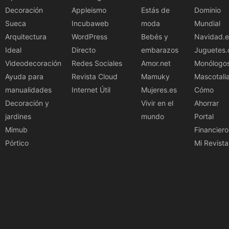
Decoración
Appleismo
Estás de
Dominio
Sueca
Incubaweb
moda
Mundial
Arquitectura
WordPress
Bebés y
Navidad.e
Ideal
Directo
embarazos
Juguetes.
Videodecoración
Redes Sociales
Amor.net
Monólogo
Ayuda para
Revista Cloud
Mamuky
Mascotali
manualidades
Internet Útil
Mujeres.es
Cómo
Decoración y
Vivir en el
Ahorrar
jardines
mundo
Portal
Mimub
Financiero
Pórtico
Mi Revista