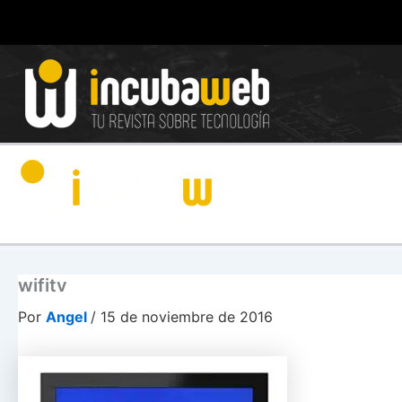
Ir
al
contenido
wifitv
Por
Angel
/
15 de noviembre de 2016