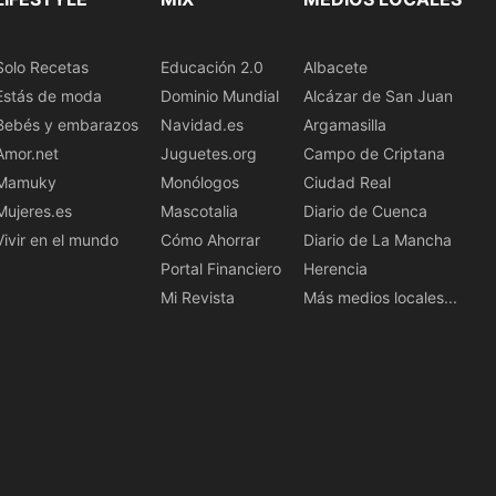
Solo Recetas
Educación 2.0
Albacete
Estás de moda
Dominio Mundial
Alcázar de San Juan
Bebés y embarazos
Navidad.es
Argamasilla
Amor.net
Juguetes.org
Campo de Criptana
Mamuky
Monólogos
Ciudad Real
Mujeres.es
Mascotalia
Diario de Cuenca
Vivir en el mundo
Cómo Ahorrar
Diario de La Mancha
Portal Financiero
Herencia
Mi Revista
Más medios locales...