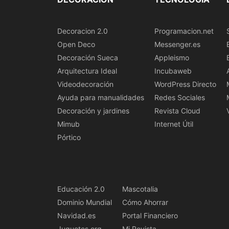
Decoracion 2.0
Programacion.net
Open Deco
Messenger.es
Decoración Sueca
Appleismo
Arquitectura Ideal
Incubaweb
Videodecoración
WordPress Directo
Ayuda para manualidades
Redes Sociales
Decoración y jardines
Revista Cloud
Mimub
Internet Útil
Pórtico
Educación 2.0
Mascotalia
Dominio Mundial
Cómo Ahorrar
Navidad.es
Portal Financiero
Juguetes.org
Mi Revista