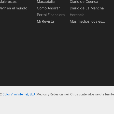
Mujeres.es
Mascotalia
Diario de Cuenca
Vivir en el mundo
Cómo Ahorrar
Diario de La Mancha
Portal Financiero
Herencia
Mi Revista
Más medios locales...
22
Color Vivo Internet, SLU
(Medios y Redes online). Otros contenidos se cita fuente.