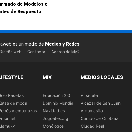
Firmado de Modelos e
entes de Respuesta
baweb es un medio de
Medios y Redes
 Diseño web
Contacto
Acerca de MyR
LIFESTYLE
MIX
MEDIOS LOCALES
Solo Recetas
Educación 2.0
Albacete
Estás de moda
Dominio Mundial
Alcázar de San Juan
Bebés y embarazos
Navidad.es
Argamasilla
Amor.net
Juguetes.org
Campo de Criptana
Mamuky
Monólogos
Ciudad Real