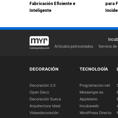
Fabricación Eficiente e
para 
Inteligente
Incid
Incu
Artículos patrocinados
Servicio de
DECORACIÓN
TECNOLOGÍA
Decoracion 2.0
Programacion.net
Open Deco
Messenger.es
Decoración Sueca
Appleismo
Arquitectura Ideal
Incubaweb
Videodecoración
WordPress Directo