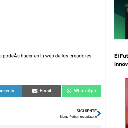
lo podeÃ­s hacer en la web de los creadores.
El Fu
Innov
inkedIn
Email
WhatsApp
SIGUIENTE
Siguien
Monty Python recopilatorio