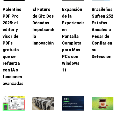
Palentino
El Futuro
Expansión
Brasileños
PDF Pro
de Git: Dos
de la
Sufren 252
2025: el
Décadas
Experiencia
Estafas
editor y
Impulsando
en
Anuales a
visor de
la
Pantalla
Pesar de
PDFs
Innovación
Completa
Confiar en
gratuito
para Más
su
que se
PCs con
Detección
refuerza
Windows
con IA y
11
funciones
avanzadas