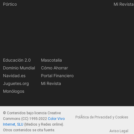
Pórtico
Mi Revista
Educación 2.0
Mascotalia
Dominio Mundial
Cómo Ahorrar
Navidad.es
Portal Financiero
Juguetes.org
Mi Revista
Monólogos
© Contenidos bajo licencia Creative
PolÃ­tica de Privacidad y Cookies
Commons (CC) 1995-2022
Color Vivo
Internet, SLU
(Medios y Redes online).
Otros contenidos se cita fuente.
Aviso Legal