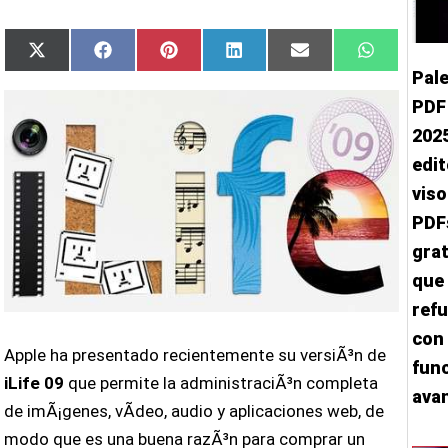
Compartir
Compartir
Compartir
Compartir
Compartir
Comparti
X
Facebook
Pinterest
LinkedIn
Email
WhatsAp
en
en
en
en
en
en
(Twitter)
Pal
PDF
2025
edit
viso
PDF
grat
que
ref
con 
Apple ha presentado recientemente su versiÃ³n de
fun
iLife 09
que permite la administraciÃ³n completa
ava
de imÃ¡genes, vÃ­deo, audio y aplicaciones web, de
modo que es una buena razÃ³n para comprar un