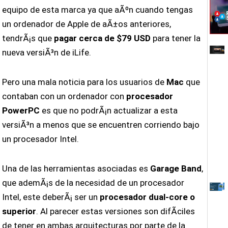
equipo de esta marca ya que aÃºn cuando tengas
un ordenador de Apple de aÃ±os anteriores,
tendrÃ¡s que
pagar cerca de $79 USD
para tener la
nueva versiÃ³n de iLife.
Pero una mala noticia para los usuarios de
Mac
que
contaban con un ordenador con
procesador
PowerPC
es que no podrÃ¡n actualizar a esta
versiÃ³n a menos que se encuentren corriendo bajo
un procesador Intel.
Una de las herramientas asociadas es
Garage Band
,
que ademÃ¡s de la necesidad de un procesador
Intel, este deberÃ¡ ser un
procesador dual-core o
superior
. Al parecer estas versiones son difÃ­ciles
de tener en ambas arquitecturas por parte de la