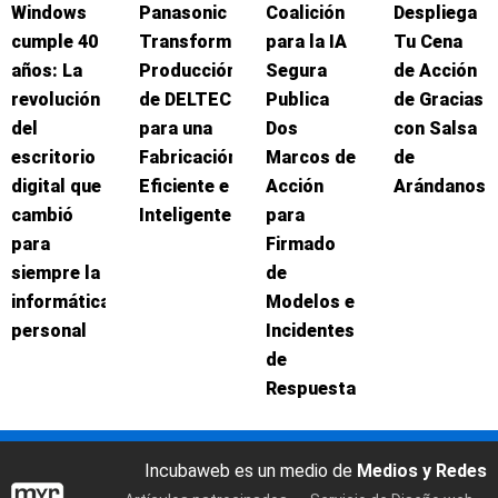
Windows
Panasonic
Coalición
Despliega
cumple 40
Transforma
para la IA
Tu Cena
años: La
Producción
Segura
de Acción
revolución
de DELTEC
Publica
de Gracias
del
para una
Dos
con Salsa
escritorio
Fabricación
Marcos de
de
digital que
Eficiente e
Acción
Arándanos
cambió
Inteligente
para
para
Firmado
siempre la
de
informática
Modelos e
personal
Incidentes
de
Respuesta
Incubaweb es un medio de
Medios y Redes