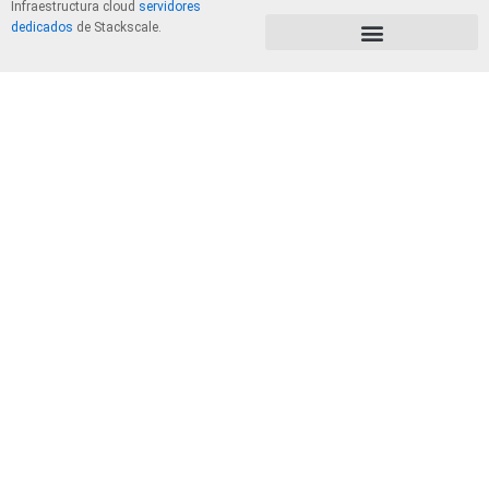
Infraestructura cloud
servidores
dedicados
de Stackscale.
PolÃ­tica de Privacidad y Cookies