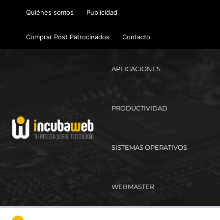
Ir
Quiénes somos
Publicidad
al
contenido
Comprar Post Patrocinados
Contacto
APLICACIONES
PRODUCTIVIDAD
SISTEMAS OPERATIVOS
WEBMASTER
Ma