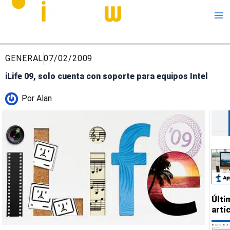
Me
GENERAL
07/02/2009
iLife 09, solo cuenta con soporte para equipos Intel
Por
Alan
Busc
Últi
artí