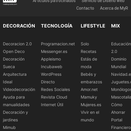
Artículos patrocinados
Servicio de Diseño web
Contacto
Acerca de MyR
DECORACIÓN
TECNOLOGÍA
LIFESTYLE
MIX
Decoracion 2.0
Programacion.net
Solo
Educación
Open Deco
Messenger.es
Recetas
2.0
Decoración
Appleismo
Estás de
Dominio
Sueca
Incubaweb
moda
Mundial
Arquitectura
WordPress
Bebés y
Navidad.e
Ideal
Directo
embarazos
Juguetes.
Videodecoración
Redes Sociales
Amor.net
Monólogo
Ayuda para
Revista Cloud
Mamuky
Mascotali
manualidades
Internet Útil
Mujeres.es
Cómo
Decoración y
Vivir en el
Ahorrar
jardines
mundo
Portal
Mimub
Financiero