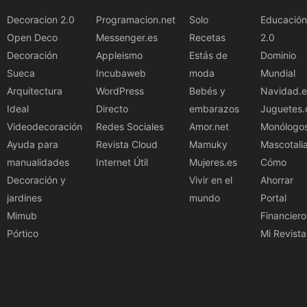
Decoracion 2.0
Programacion.net
Solo
Educación
Open Deco
Messenger.es
Recetas
2.0
Decoración
Appleismo
Estás de
Dominio
Sueca
Incubaweb
moda
Mundial
Arquitectura
WordPress
Bebés y
Navidad.e
Ideal
Directo
embarazos
Juguetes.
Videodecoración
Redes Sociales
Amor.net
Monólogo
Ayuda para
Revista Cloud
Mamuky
Mascotali
manualidades
Internet Útil
Mujeres.es
Cómo
Decoración y
Vivir en el
Ahorrar
jardines
mundo
Portal
Mimub
Financiero
Pórtico
Mi Revista