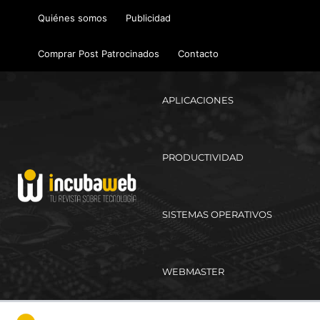
Ir
Quiénes somos
Publicidad
al
contenido
Comprar Post Patrocinados
Contacto
APLICACIONES
PRODUCTIVIDAD
SISTEMAS OPERATIVOS
WEBMASTER
Ma