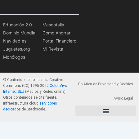
Educación 2.0
Mascotalia
Dominio Mundial
Cómo Ahorrar
Navidad.es
Portal Financiero
Juguetes.org
Mi Revista
Monólogos
© Contenidos bajo licencia Creative
PolÃ­tica de Privacidad y Cookies
Commons (CC) 1995-2022
Color Vivo
Internet, SLU
(Medios y Redes online).
Otros contenidos se cita fuente.
Aviso Legal
Infraestructura cloud
servidores
dedicados
de Stackscale.
PolÃ­tica de Privacidad y Cookies