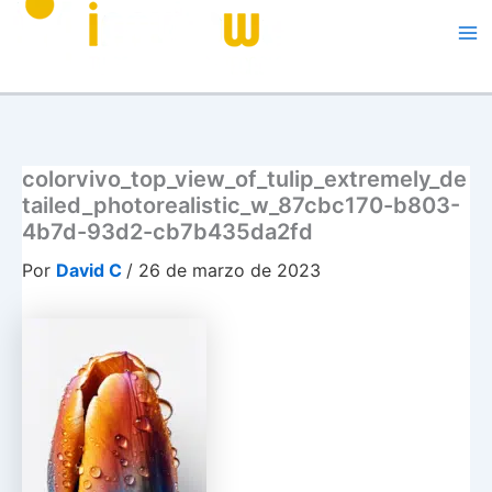
Me
colorvivo_top_view_of_tulip_extremely_de
tailed_photorealistic_w_87cbc170-b803-
4b7d-93d2-cb7b435da2fd
Por
David C
/
26 de marzo de 2023