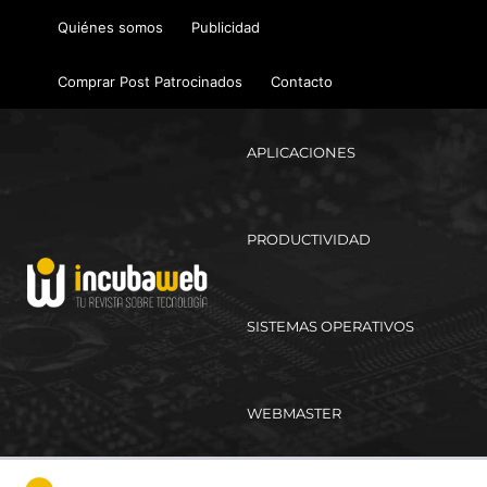
Ir
Quiénes somos
Publicidad
al
contenido
Comprar Post Patrocinados
Contacto
APLICACIONES
PRODUCTIVIDAD
SISTEMAS OPERATIVOS
WEBMASTER
Ma