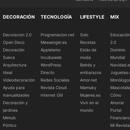
DECORACIÓN
TECNOLOGÍA
LIFESTYLE
MIX
Decoracion 2.0
Programacion.net
Solo
Educación
Open Deco
Messenger.es
Recetas
2.0
Decoración
Appleismo
Estás de
Dominio
Sueca
Incubaweb
moda
Mundial
Arquitectura
WordPress
Bebés y
Navidad.e
Ideal
Directo
embarazos
Juguetes.
Videodecoración
Redes Sociales
Amor.net
Monólogo
Ayuda para
Revista Cloud
Mamuky
Mascotali
manualidades
Internet Útil
Mujeres.es
Cómo
Decoración y
Vivir en el
Ahorrar
jardines
mundo
Portal
Mimub
Financiero
Pórtico
Mi Revista