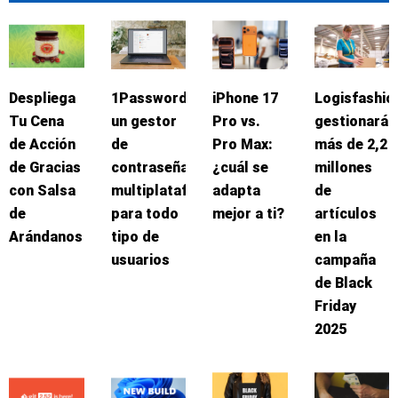
Despliega
1Password:
iPhone 17
Logisfashio
Tu Cena
un gestor
Pro vs.
gestionará
de Acción
de
Pro Max:
más de 2,2
de Gracias
contraseñas
¿cuál se
millones
con Salsa
multiplataforma
adapta
de
de
para todo
mejor a ti?
artículos
Arándanos
tipo de
en la
usuarios
campaña
de Black
Friday
2025