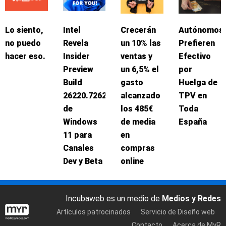
Lo siento,
Intel
Crecerán
Autónomos
no puedo
Revela
un 10% las
Prefieren
hacer eso.
Insider
ventas y
Efectivo
Preview
un 6,5% el
por
Build
gasto
Huelga de
26220.7262
alcanzado
TPV en
de
los 485€
Toda
Windows
de media
España
11 para
en
Canales
compras
Dev y Beta
online
Incubaweb es un medio de
Medios y Redes
Artículos patrocinados
Servicio de Diseño web
Contacto
Acerca de MyR