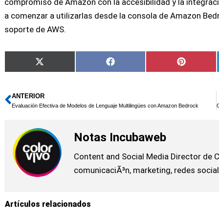
compromiso de Amazon con la accesibilidad y la integració
a comenzar a utilizarlas desde la consola de Amazon Bedr
soporte de AWS.
Compartir
Compartir
Comparti
X
Facebook
Pinterest
en
en
en
(Twitter)
ANTERIOR
Ant
Evaluación Efectiva de Modelos de Lenguaje Multilingües con Amazon Bedrock
Notas Incubaweb
Content and Social Media Director de C
comunicaciÃ³n, marketing, redes social
Artículos relacionados