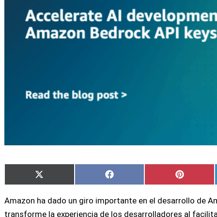
Compartir
Compartir
Comparti
X
Facebook
Pinterest
en
en
en
(Twitter)
Amazon ha dado un giro importante en el desarrollo de Am
transforme la experiencia de los desarrolladores al facilit