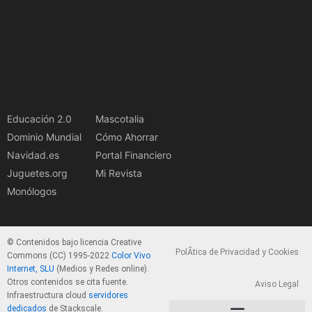
Educación 2.0
Mascotalia
Dominio Mundial
Cómo Ahorrar
Navidad.es
Portal Financiero
Juguetes.org
Mi Revista
Monólogos
© Contenidos bajo licencia Creative
PolÃ­tica de Privacidad y Cookies
Commons (CC) 1995-2022
Color Vivo
Internet, SLU
(Medios y Redes online).
Otros contenidos se cita fuente.
Aviso Legal
Infraestructura cloud
servidores
dedicados
de Stackscale.