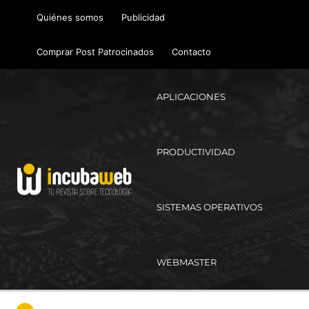
Ir
Quiénes somos
Publicidad
al
contenido
Comprar Post Patrocinados
Contacto
APLICACIONES
PRODUCTIVIDAD
SISTEMAS OPERATIVOS
WEBMASTER
Ma