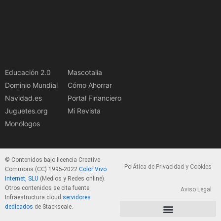
Educación 2.0
Mascotalia
Dominio Mundial
Cómo Ahorrar
Navidad.es
Portal Financiero
Juguetes.org
Mi Revista
Monólogos
© Contenidos bajo licencia Creative
PolÃ­tica de Privacidad y Cookies
Commons (CC) 1995-2022
Color Vivo
Internet, SLU
(Medios y Redes online).
Otros contenidos se cita fuente.
Aviso Legal
Infraestructura cloud
servidores
dedicados
de Stackscale.