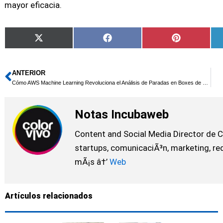
mayor eficacia.
Compartir
Compartir
Compartir
X
Facebook
Pinterest
en
en
en
(Twitter)
ANTERIOR
Ant
Cómo AWS Machine Learning Revoluciona el Análisis de Paradas en Boxes de Scuderia Ferrari
Notas Incubaweb
Content and Social Media Director de C
startups, comunicaciÃ³n, marketing, red
mÃ¡s â†’
Web
Artículos relacionados