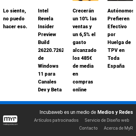
Lo siento,
Intel
Crecerán
Autónomos
no puedo
Revela
un 10% las
Prefieren
hacer eso.
Insider
ventas y
Efectivo
Preview
un 6,5% el
por
Build
gasto
Huelga de
26220.7262
alcanzado
TPV en
de
los 485€
Toda
Windows
de media
España
11 para
en
Canales
compras
Dev y Beta
online
Incubaweb es un medio de
Medios y Redes
Artículos patrocinados
Servicio de Diseño web
Contacto
Acerca de MyR