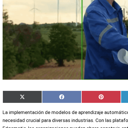
Compartir
Compartir
Compartir
X
Facebook
Pinterest
en
en
en
(Twitter)
La implementación de modelos de aprendizaje automático 
necesidad crucial para diversas industrias. Con las plata