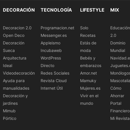
DECORACIÓN
TECNOLOGÍA
LIFESTYLE
MIX
Decoracion 2.0
Programacion.net
Solo
Educación
Open Deco
Messenger.es
Recetas
2.0
Decoración
Appleismo
Estás de
Dominio
Sueca
Incubaweb
moda
Mundial
Arquitectura
WordPress
Bebés y
Navidad.e
Ideal
Directo
embarazos
Juguetes.
Videodecoración
Redes Sociales
Amor.net
Monólogo
Ayuda para
Revista Cloud
Mamuky
Mascotali
manualidades
Internet Útil
Mujeres.es
Cómo
Decoración y
Vivir en el
Ahorrar
jardines
mundo
Portal
Mimub
Financiero
Pórtico
Mi Revista