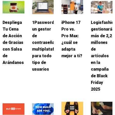
Despliega
1Password:
iPhone 17
Logisfashio
Tu Cena
un gestor
Pro vs.
gestionará
de Acción
de
Pro Max:
más de 2,2
de Gracias
contraseñas
¿cuál se
millones
con Salsa
multiplataforma
adapta
de
de
para todo
mejor a ti?
artículos
Arándanos
tipo de
en la
usuarios
campaña
de Black
Friday
2025