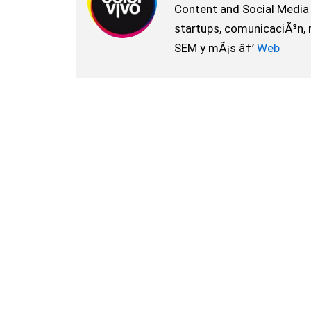
Content and Social Media 
startups, comunicaciÃ³n, m
SEM y mÃ¡s â†’
Web