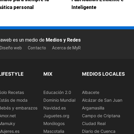
ática personal
Inteligente
baweb es un medio de
Medios y Redes
 Diseño web
Contacto
Acerca de MyR
LIFESTYLE
MIX
MEDIOS LOCALES
Solo Recetas
Educación 2.0
Albacete
Estás de moda
Dominio Mundial
Alcázar de San Juan
Bebés y embarazos
Navidad.es
Argamasilla
Amor.net
Juguetes.org
Campo de Criptana
Mamuky
Monólogos
Ciudad Real
Mujeres.es
Mascotalia
Diario de Cuenca