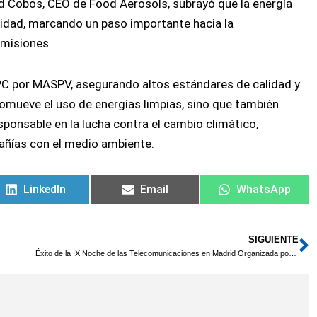
id Cobos, CEO de Food Aerosols, subrayó que la energía
ilidad, marcando un paso importante hacia la
emisiones.
EPC por MASPV, asegurando altos estándares de calidad y
romueve el uso de energías limpias, sino que también
onsable en la lucha contra el cambio climático,
ñías con el medio ambiente.
LinkedIn
Email
WhatsApp
SIGUIENTE
S
Éxito de la IX Noche de las Telecomunicaciones en Madrid Organizada por AEIT