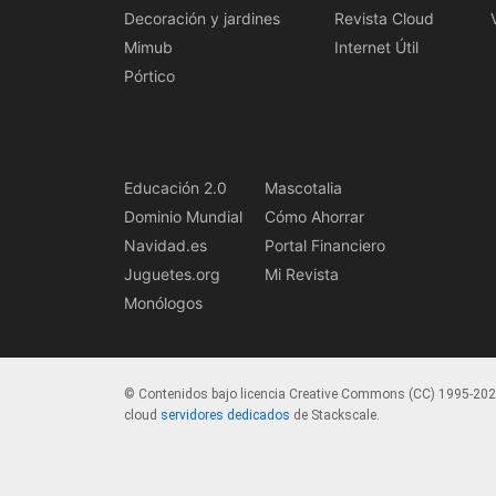
Decoración y jardines
Revista Cloud
Mimub
Internet Útil
Pórtico
Educación 2.0
Mascotalia
Dominio Mundial
Cómo Ahorrar
Navidad.es
Portal Financiero
Juguetes.org
Mi Revista
Monólogos
© Contenidos bajo licencia Creative Commons (CC) 1995-20
cloud
servidores dedicados
de Stackscale.