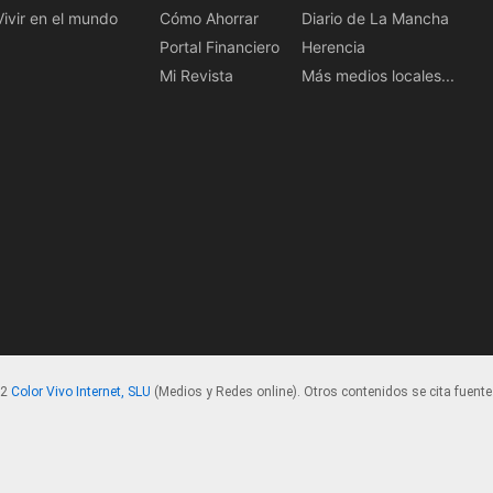
Vivir en el mundo
Cómo Ahorrar
Diario de La Mancha
Portal Financiero
Herencia
Mi Revista
Más medios locales...
22
Color Vivo Internet, SLU
(Medios y Redes online). Otros contenidos se cita fuente.