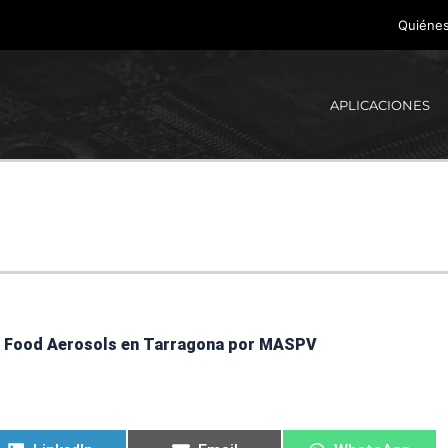
Quiéne
APLICACIONES
de Food Aerosols en Tarragona por MASPV
Compartir
Compartir
Compartir
Compartir
Compartir
Compartir
en
en
en
en
en
en