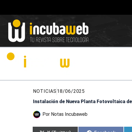
Ir
al
contenido
NOTICIAS
18/06/2025
Instalación de Nueva Planta Fotovoltaica 
Por
Notas Incubaweb
Compartir
Compartir
Compartir
Compartir
en
en
en
en