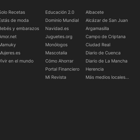
Solo Recetas
Educación 2.0
Albacete
Estás de moda
Dominio Mundial
Alcázar de San Juan
Bebés y embarazos
Navidad.es
Argamasilla
Amor.net
Juguetes.org
Campo de Criptana
Mamuky
Monólogos
Ciudad Real
Mujeres.es
Mascotalia
Diario de Cuenca
Vivir en el mundo
Cómo Ahorrar
Diario de La Mancha
Portal Financiero
Herencia
Mi Revista
Más medios locales...