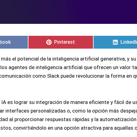
artir
artir
Compartir
Compartir
Compar
Compar
en
en
en
en
book
Pinterest
LinkedI
s el potencial de la inteligencia artificial generativa, y
s agentes de inteligencia artificial que ofrecen un valor t
omunicación como Slack puede revolucionar la forma en que 
 IA es lograr su integración de manera eficiente y fácil de 
ar interfaces personalizadas o, como la opción más despejad
dad al proporcionar respuestas rápidas y la automatización 
stos, convirtiéndolo en una opción atractiva para aquellas