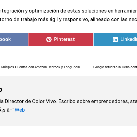
 la integración y optimización de estas soluciones en herram
torno de trabajo más ágil y responsivo, alineado con las n
book
Pinterest
LinkedI
de Múltiples Cuentas con Amazon Bedrock y LangChain
b
a Director de Color Vivo. Escribo sobre emprendedores, sta
Ã¡s â†’
Web