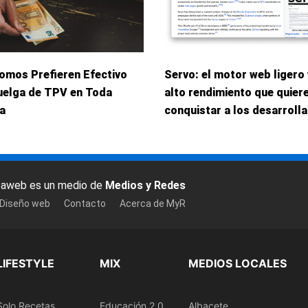
omos Prefieren Efectivo
Servo: el motor web ligero 
uelga de TPV en Toda
alto rendimiento que quier
a
conquistar a los desarroll
baweb es un medio de
Medios y Redes
 Diseño web
Contacto
Acerca de MyR
LIFESTYLE
MIX
MEDIOS LOCALES
Solo Recetas
Educación 2.0
Albacete