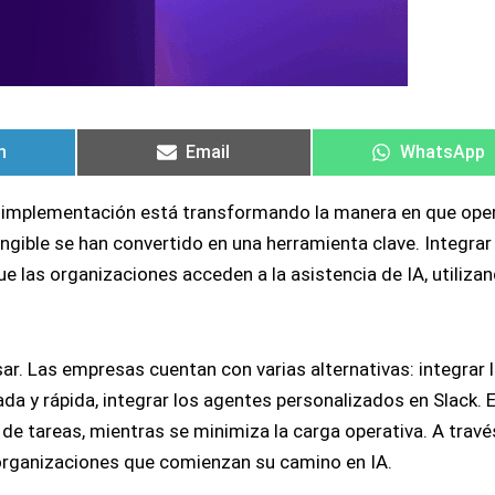
tir
tir
Compartir
Compartir
Compartir
Compartir
en
en
en
en
n
Email
WhatsApp
 su implementación está transformando la manera en que ope
angible se han convertido en una herramienta clave. Integrar
las organizaciones acceden a la asistencia de IA, utiliza
usar. Las empresas cuentan con varias alternativas: integrar 
a y rápida, integrar los agentes personalizados en Slack. 
de tareas, mientras se minimiza la carga operativa. A travé
 organizaciones que comienzan su camino en IA.