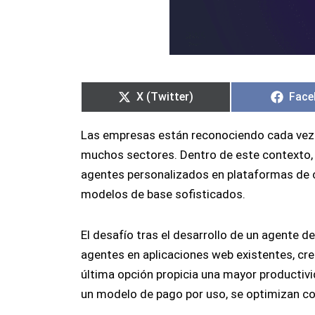
Compartir
Compartir
Comp
Comp
en
en
en
en
X (Twitter)
Face
Las empresas están reconociendo cada vez má
muchos sectores. Dentro de este contexto, lo
agentes personalizados en plataformas de c
modelos de base sofisticados.
El desafío tras el desarrollo de un agente de
agentes en aplicaciones web existentes, cre
última opción propicia una mayor productivi
un modelo de pago por uso, se optimizan co