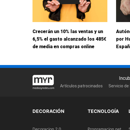
Crecerán un 10% las ventas y un
Autón
6,5% el gasto alcanzado los 485€
por H
de media en compras online
Españ
Incu
Artículos patrocinados
Servicio de
DECORACIÓN
TECNOLOGÍA
Decoracion 2.0
Programacion.net