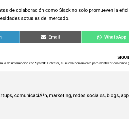
ientas de colaboración como Slack no solo promueven la efic
ecesidades actuales del mercado.
n
Email
WhatsApp
SIGUI
rtups, comunicaciÃ³n, marketing, redes sociales, blogs, app