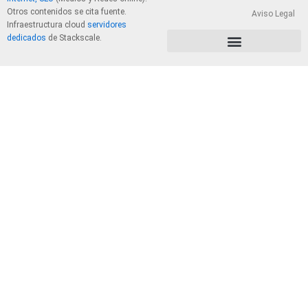
Otros contenidos se cita fuente.
Aviso Legal
Infraestructura cloud
servidores
dedicados
de Stackscale.
PolÃ­tica de Privacidad y Cookies