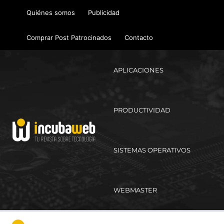
Ir
Quiénes somos
Publicidad
al
contenido
Comprar Post Patrocinados
Contacto
APLICACIONES
PRODUCTIVIDAD
SISTEMAS OPERATIVOS
WEBMASTER
Ma