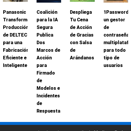
Panasonic
Coalición
Despliega
1Password:
Transforma
para la IA
Tu Cena
un gestor
Producción
Segura
de Acción
de
de DELTEC
Publica
de Gracias
contraseña
para una
Dos
con Salsa
multiplataf
Fabricación
Marcos de
de
para todo
Eficiente e
Acción
Arándanos
tipo de
Inteligente
para
usuarios
Firmado
de
Modelos e
Incidentes
de
Respuesta