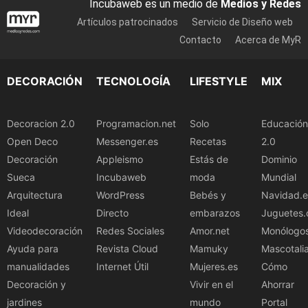
Incubaweb es un medio de
Medios y Redes
Artículos patrocinados
Servicio de Diseño web
Contacto
Acerca de MyR
DECORACIÓN
TECNOLOGÍA
LIFESTYLE
MIX
Decoracion 2.0
Programacion.net
Solo
Educación
Open Deco
Messenger.es
Recetas
2.0
Decoración
Appleismo
Estás de
Dominio
Sueca
Incubaweb
moda
Mundial
Arquitectura
WordPress
Bebés y
Navidad.e
Ideal
Directo
embarazos
Juguetes.
Videodecoración
Redes Sociales
Amor.net
Monólogo
Ayuda para
Revista Cloud
Mamuky
Mascotali
manualidades
Internet Útil
Mujeres.es
Cómo
Decoración y
Vivir en el
Ahorrar
jardines
mundo
Portal