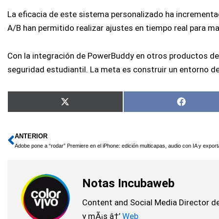
La eficacia de este sistema personalizado ha incrementado
A/B han permitido realizar ajustes en tiempo real para man
Con la integración de PowerBuddy en otros productos de 
seguridad estudiantil. La meta es construir un entorno d
Compartir
Comparti
X
Faceboo
en
en
(Twitter)
ANTERIOR
Ant
Notas Incubaweb
Content and Social Media Director de
y mÃ¡s â†’
Web