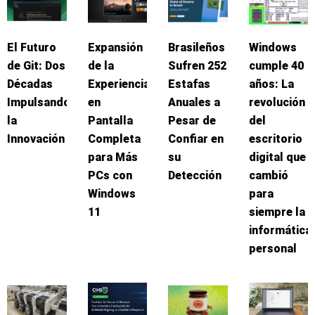
El Futuro
Expansión
Brasileños
Windows
de Git: Dos
de la
Sufren 252
cumple 40
Décadas
Experiencia
Estafas
años: La
Impulsando
en
Anuales a
revolución
la
Pantalla
Pesar de
del
Innovación
Completa
Confiar en
escritorio
para Más
su
digital que
PCs con
Detección
cambió
Windows
para
11
siempre la
informática
personal