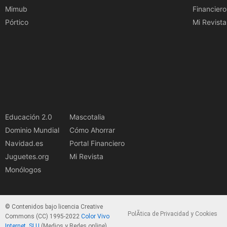
Mimub
Financiero
Pórtico
Mi Revista
Educación 2.0
Mascotalia
Dominio Mundial
Cómo Ahorrar
Navidad.es
Portal Financiero
Juguetes.org
Mi Revista
Monólogos
© Contenidos bajo licencia Creative
PolÃ­tica de Privacidad y Cookies
Commons (CC) 1995-2022
Color Vivo
Internet, SLU
(Medios y Redes online).