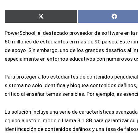
Compartir
Comparti
X
Faceboo
en
en
(Twitter)
PowerSchool, el destacado proveedor de software en la nu
60 millones de estudiantes en más de 90 países. Este inn
de apoyo. Sin embargo, uno de los grandes desafíos al in
especialmente en entornos educativos con numerosos u
Para proteger a los estudiantes de contenidos perjudici
sistema no solo identifica y bloquea contenidos dañinos,
crítico al enseñar temas sensibles. Por ejemplo, es esen
La solución incluye una serie de características avanzada
equipo ajustó el modelo Llama 3.1 8B para garantizar su 
identificación de contenidos dañinos y una tasa de falsos