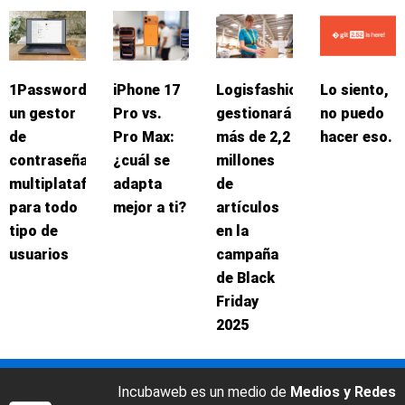
1Password:
iPhone 17
Logisfashion
Lo siento,
un gestor
Pro vs.
gestionará
no puedo
de
Pro Max:
más de 2,2
hacer eso.
contraseñas
¿cuál se
millones
multiplataforma
adapta
de
para todo
mejor a ti?
artículos
tipo de
en la
usuarios
campaña
de Black
Friday
2025
Incubaweb es un medio de
Medios y Redes