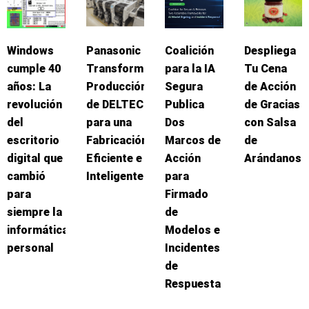
Windows
Panasonic
Coalición
Despliega
cumple 40
Transforma
para la IA
Tu Cena
años: La
Producción
Segura
de Acción
revolución
de DELTEC
Publica
de Gracias
del
para una
Dos
con Salsa
escritorio
Fabricación
Marcos de
de
digital que
Eficiente e
Acción
Arándanos
cambió
Inteligente
para
para
Firmado
siempre la
de
informática
Modelos e
personal
Incidentes
de
Respuesta