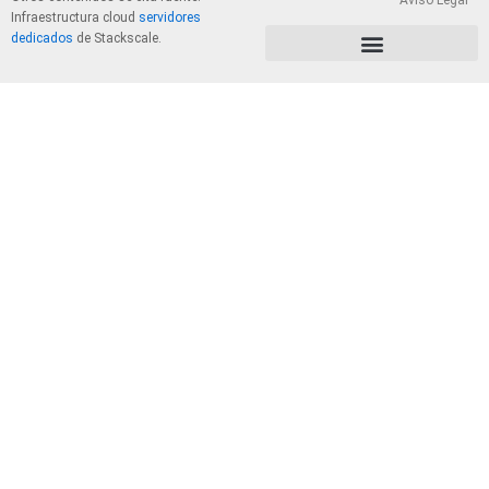
Aviso Legal
Infraestructura cloud
servidores
dedicados
de Stackscale.
PolÃ­tica de Privacidad y Cookies