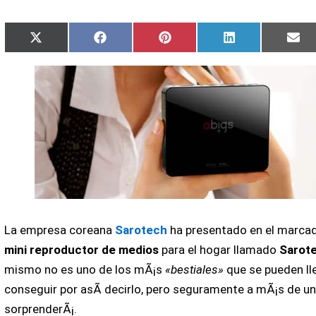
Compartir
Compartir
Compartir
Compartir
Com
X
Facebook
Pinterest
LinkedIn
Ema
en
en
en
en
en
(Twitter)
La empresa coreana
Sarotech
ha presentado en el marca
mini reproductor de medios
para el hogar llamado
Sarot
mismo no es uno de los mÃ¡s
«bestiales»
que se pueden ll
conseguir por asÃ­ decirlo, pero seguramente a mÃ¡s de un
sorprenderÃ¡.