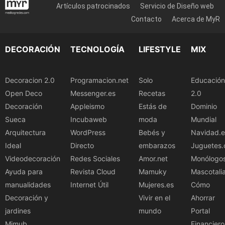
Artículos patrocinados
Servicio de Diseño web
Contacto
Acerca de MyR
DECORACIÓN
TECNOLOGÍA
LIFESTYLE
MIX
Decoracion 2.0
Programacion.net
Solo
Educación
Open Deco
Messenger.es
Recetas
2.0
Decoración
Appleismo
Estás de
Dominio
Sueca
Incubaweb
moda
Mundial
Arquitectura
WordPress
Bebés y
Navidad.e
Ideal
Directo
embarazos
Juguetes.
Videodecoración
Redes Sociales
Amor.net
Monólogo
Ayuda para
Revista Cloud
Mamuky
Mascotali
manualidades
Internet Útil
Mujeres.es
Cómo
Decoración y
Vivir en el
Ahorrar
jardines
mundo
Portal
Mimub
Financiero