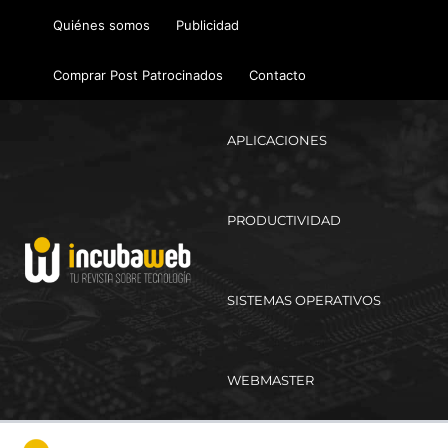
Ir
Quiénes somos
Publicidad
al
contenido
Comprar Post Patrocinados
Contacto
APLICACIONES
PRODUCTIVIDAD
SISTEMAS OPERATIVOS
WEBMASTER
Ma