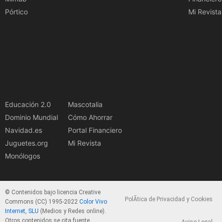
Pórtico
Mi Revista
Educación 2.0
Mascotalia
Dominio Mundial
Cómo Ahorrar
Navidad.es
Portal Financiero
Juguetes.org
Mi Revista
Monólogos
© Contenidos bajo licencia Creative
PolÃ­tica de Privacidad y Cookies
Commons (CC) 1995-2022
Color Vivo
Internet, SLU
(Medios y Redes online).
Otros contenidos se cita fuente.