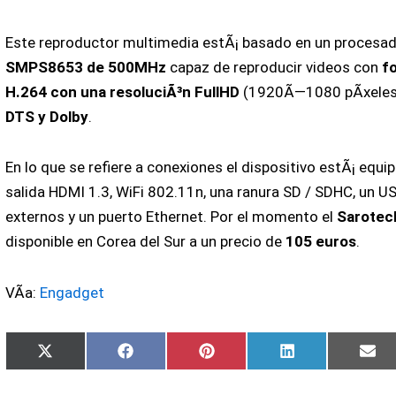
Este reproductor multimedia estÃ¡ basado en un procesa
SMPS8653 de 500MHz
capaz de reproducir videos con
fo
H.264 con una resoluciÃ³n FullHD
(1920Ã—1080 pÃ­xeles
DTS y Dolby
.
En lo que se refiere a conexiones el dispositivo estÃ¡ equ
salida HDMI 1.3, WiFi 802.11n, una ranura SD / SDHC, un U
externos y un puerto Ethernet. Por el momento el
Sarotec
disponible en Corea del Sur a un precio de
105 euros
.
VÃ­a:
Engadget
Compartir
Compartir
Compartir
Compartir
Com
X
Facebook
Pinterest
LinkedIn
Ema
en
en
en
en
en
(Twitter)