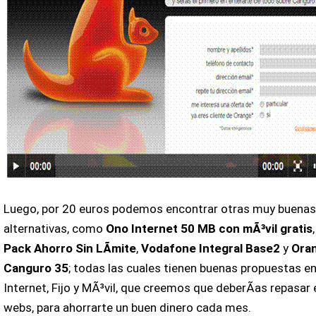
Luego, por 20 euros podemos encontrar otras muy buena
alternativas, como
Ono Internet 50 MB con mÃ³vil gratis
Pack Ahorro Sin LÃ­mite
,
Vodafone Integral Base2
y
Ora
Canguro 35
; todas las cuales tienen buenas propuestas e
Internet, Fijo y MÃ³vil, que creemos que deberÃ­as repasar
webs, para ahorrarte un buen dinero cada mes.