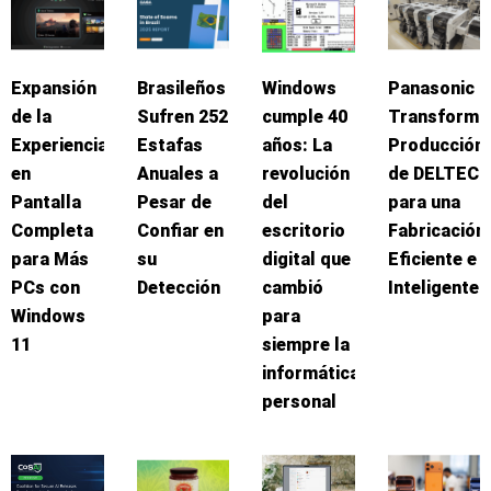
Expansión
Brasileños
Windows
Panasonic
de la
Sufren 252
cumple 40
Transforma
Experiencia
Estafas
años: La
Producción
en
Anuales a
revolución
de DELTEC
Pantalla
Pesar de
del
para una
Completa
Confiar en
escritorio
Fabricación
para Más
su
digital que
Eficiente e
PCs con
Detección
cambió
Inteligente
Windows
para
11
siempre la
informática
personal