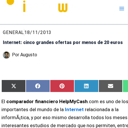
Me
GENERAL
18/11/2013
Internet: cinco grandes ofertas por menos de 20 euros
Por
Augusto
Compartir
Compartir
Compartir
Compartir
Compar
X
Facebook
Pinterest
LinkedIn
Email
en
en
en
en
en
(Twitter)
El
comparador financiero HelpMyCash
.com es uno de lo
importantes del mundo de la
Internet
relacionada a la
informÃ¡tica, y por eso mismo desarrolla todos los meses
interesantes estudios de mercado que nos permiten, entre