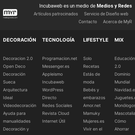
Incubaweb es un medio de
Medios y Redes
Artículos patrocinados
Servicio de Diseño web
Contacto
Acerca de MyR
DECORACIÓN
TECNOLOGÍA
LIFESTYLE
MIX
Decoracion 2.0
Programacion.net
Solo
Educación
Open Deco
Messenger.es
Recetas
2.0
Decoración
Appleismo
Estás de
Dominio
Sueca
Incubaweb
moda
Mundial
Arquitectura
WordPress
Bebés y
Navidad.e
Ideal
Directo
embarazos
Juguetes.
Videodecoración
Redes Sociales
Amor.net
Monólogo
Ayuda para
Revista Cloud
Mamuky
Mascotali
manualidades
Internet Útil
Mujeres.es
Cómo
Decoración y
Vivir en el
Ahorrar