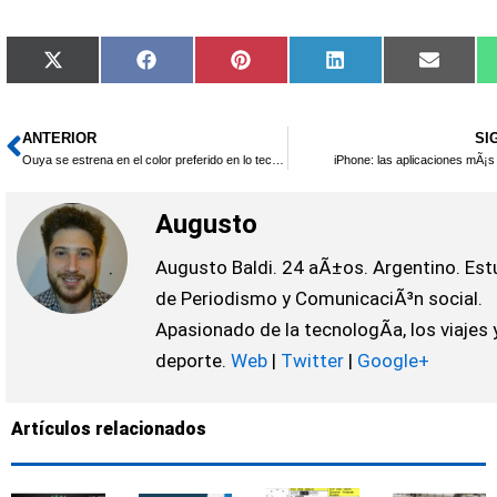
Compartir
Compartir
Compartir
Compartir
Compar
X
Facebook
Pinterest
LinkedIn
Email
en
en
en
en
en
(Twitter)
ANTERIOR
SI
Ant
Ouya se estrena en el color preferido en lo tech: el blanco
iPhone: las aplicaciones mÃ¡
Augusto
Augusto Baldi. 24 aÃ±os. Argentino. Est
de Periodismo y ComunicaciÃ³n social.
Apasionado de la tecnologÃ­a, los viajes y
deporte.
Web
|
Twitter
|
Google+
Artículos relacionados