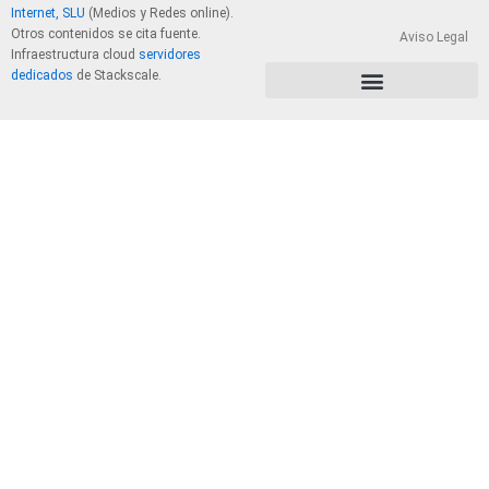
Internet, SLU
(Medios y Redes online).
Otros contenidos se cita fuente.
Aviso Legal
Infraestructura cloud
servidores
dedicados
de Stackscale.
PolÃ­tica de Privacidad y Cookies