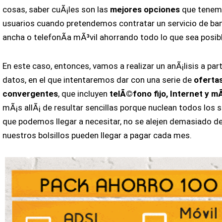
cosas, saber cuÃ¡les son las
mejores opciones
que tenem
usuarios cuando pretendemos contratar un servicio de ba
ancha o telefonÃ­a mÃ³vil ahorrando todo lo que sea posibl
En este caso, entonces, vamos a realizar un anÃ¡lisis a part
datos, en el que intentaremos dar con una serie de
oferta
convergentes
, que incluyen
telÃ©fono fijo, Internet y mÃ
mÃ¡s allÃ¡ de resultar sencillas porque nuclean todos los s
que podemos llegar a necesitar, no se alejen demasiado de
nuestros bolsillos pueden llegar a pagar cada mes.