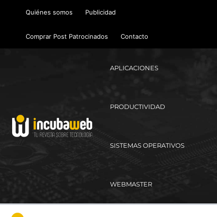
Ir
Quiénes somos
Publicidad
al
contenido
Comprar Post Patrocinados
Contacto
APLICACIONES
PRODUCTIVIDAD
SISTEMAS OPERATIVOS
WEBMASTER
Ma