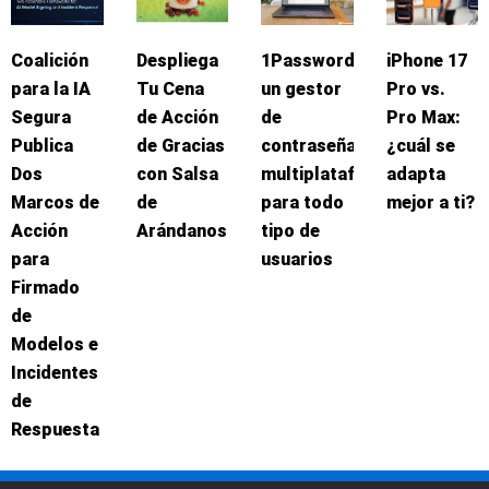
Coalición
Despliega
1Password:
iPhone 17
para la IA
Tu Cena
un gestor
Pro vs.
Segura
de Acción
de
Pro Max:
Publica
de Gracias
contraseñas
¿cuál se
Dos
con Salsa
multiplataforma
adapta
Marcos de
de
para todo
mejor a ti?
Acción
Arándanos
tipo de
para
usuarios
Firmado
de
Modelos e
Incidentes
de
Respuesta