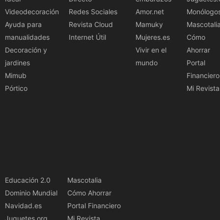
Videodecoración
Redes Sociales
Amor.net
Monólogo
Ayuda para
Revista Cloud
Mamuky
Mascotali
manualidades
Internet Útil
Mujeres.es
Cómo
Decoración y
Vivir en el
Ahorrar
jardines
mundo
Portal
Mimub
Financiero
Pórtico
Mi Revista
Educación 2.0
Mascotalia
Dominio Mundial
Cómo Ahorrar
Navidad.es
Portal Financiero
Juguetes.org
Mi Revista