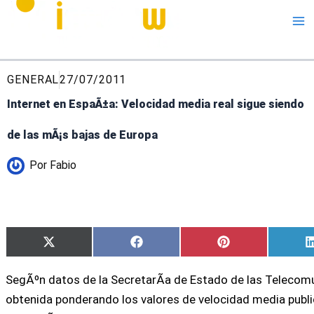
Me
GENERAL
27/07/2011
Internet en EspaÃ±a: Velocidad media real sigue siendo
de las mÃ¡s bajas de Europa
Por
Fabio
Compartir
Compartir
Compartir
X
Facebook
Pinterest
en
en
en
(Twitter)
SegÃºn datos de la SecretarÃ­a de Estado de las Telecomu
obtenida ponderando los valores de velocidad media publ