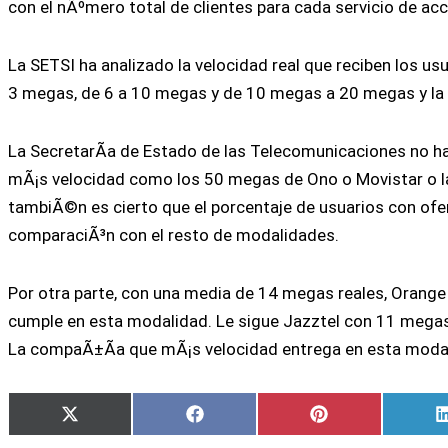
con el nÃºmero total de clientes para cada servicio de ac
La SETSI ha analizado la velocidad real que reciben los us
3 megas, de 6 a 10 megas y de 10 megas a 20 megas y la m
La SecretarÃ­a de Estado de las Telecomunicaciones no h
mÃ¡s velocidad como los 50 megas de Ono o Movistar o l
tambiÃ©n es cierto que el porcentaje de usuarios con ofer
comparaciÃ³n con el resto de modalidades.
Por otra parte, con una media de 14 megas reales, Orang
cumple en esta modalidad. Le sigue Jazztel con 11 mega
La compaÃ±Ã­a que mÃ¡s velocidad entrega en esta modal
Compartir
Compartir
Compartir
X
Facebook
Pinterest
en
en
en
(Twitter)