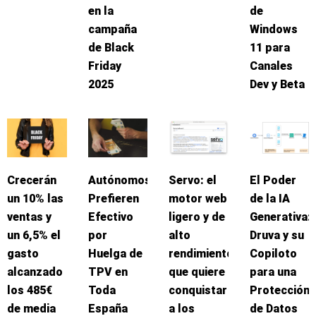
en la
de
campaña
Windows
de Black
11 para
Friday
Canales
2025
Dev y Beta
Crecerán
Autónomos
Servo: el
El Poder
un 10% las
Prefieren
motor web
de la IA
ventas y
Efectivo
ligero y de
Generativa:
un 6,5% el
por
alto
Druva y su
gasto
Huelga de
rendimiento
Copiloto
alcanzado
TPV en
que quiere
para una
los 485€
Toda
conquistar
Protección
de media
España
a los
de Datos