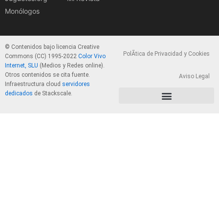
Monólogos
© Contenidos bajo licencia Creative
PolÃ­tica de Privacidad y Cookies
Commons (CC) 1995-2022
Color Vivo
Internet, SLU
(Medios y Redes online).
Otros contenidos se cita fuente.
Aviso Legal
Infraestructura cloud
servidores
dedicados
de Stackscale.
PolÃ­tica de Privacidad y Cookies