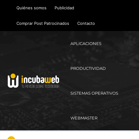
Ir
Quiénes somos
Publicidad
al
contenido
Comprar Post Patrocinados
Contacto
APLICACIONES
PRODUCTIVIDAD
SISTEMAS OPERATIVOS
WEBMASTER
Ma