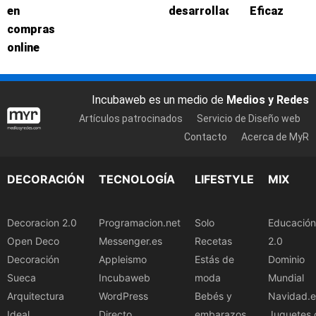
en
desarrolladores
Eficaz
compras
online
Incubaweb es un medio de
Medios y Redes
Artículos patrocinados
Servicio de Diseño web
Contacto
Acerca de MyR
DECORACIÓN
TECNOLOGÍA
LIFESTYLE
MIX
Decoracion 2.0
Programacion.net
Solo
Educación
Open Deco
Messenger.es
Recetas
2.0
Decoración
Appleismo
Estás de
Dominio
Sueca
Incubaweb
moda
Mundial
Arquitectura
WordPress
Bebés y
Navidad.e
Ideal
Directo
embarazos
Juguetes.