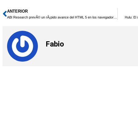
ANTERIOR
Ant
ABI Research prevÃ© un rÃ¡pido avance del HTML 5 en los navegadores web
Hulu: El
Fabio