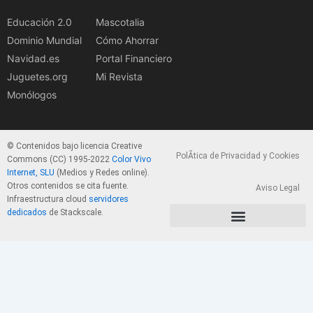
Educación 2.0
Mascotalia
Dominio Mundial
Cómo Ahorrar
Navidad.es
Portal Financiero
Juguetes.org
Mi Revista
Monólogos
© Contenidos bajo licencia Creative
PolÃ­tica de Privacidad y Cookies
Commons (CC) 1995-2022
Color Vivo
Internet, SLU
(Medios y Redes online).
Otros contenidos se cita fuente.
Aviso Legal
Infraestructura cloud
servidores
dedicados
de Stackscale.
PolÃ­tica de Privacidad y Cookies