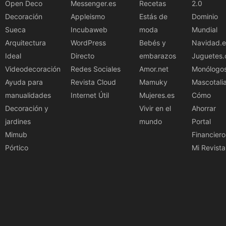
Open Deco
Messenger.es
Recetas
2.0
Decoración
Appleismo
Estás de
Dominio
Sueca
Incubaweb
moda
Mundial
Arquitectura
WordPress
Bebés y
Navidad.e
Ideal
Directo
embarazos
Juguetes.
Videodecoración
Redes Sociales
Amor.net
Monólogo
Ayuda para
Revista Cloud
Mamuky
Mascotali
manualidades
Internet Útil
Mujeres.es
Cómo
Decoración y
Vivir en el
Ahorrar
jardines
mundo
Portal
Mimub
Financiero
Pórtico
Mi Revista