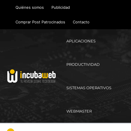
Ir
Quiénes somos
Publicidad
al
contenido
Comprar Post Patrocinados
Contacto
APLICACIONES
PRODUCTIVIDAD
SISTEMAS OPERATIVOS
WEBMASTER
Ma