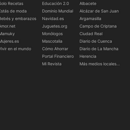
Solo Recetas
Educación 2.0
Albacete
Estás de moda
Dominio Mundial
Alcázar de San Juan
Bebés y embarazos
Navidad.es
Argamasilla
Amor.net
Juguetes.org
Campo de Criptana
Mamuky
Monólogos
Ciudad Real
Mujeres.es
Mascotalia
Diario de Cuenca
Vivir en el mundo
Cómo Ahorrar
Diario de La Mancha
Portal Financiero
Herencia
Mi Revista
Más medios locales...