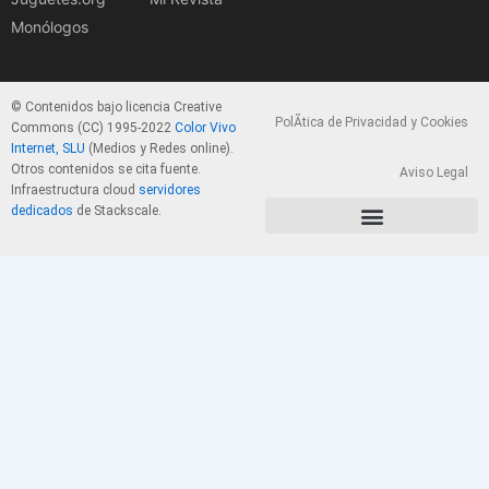
Monólogos
© Contenidos bajo licencia Creative
PolÃ­tica de Privacidad y Cookies
Commons (CC) 1995-2022
Color Vivo
Internet, SLU
(Medios y Redes online).
Otros contenidos se cita fuente.
Aviso Legal
Infraestructura cloud
servidores
dedicados
de Stackscale.
PolÃ­tica de Privacidad y Cookies