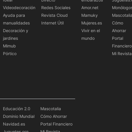
Videodecoración
Redes Sociales
Amor.net
Monólogo
Ayuda para
Revista Cloud
Mamuky
Mascotali
manualidades
Internet Útil
Mujeres.es
Cómo
Decoración y
Vivir en el
Ahorrar
jardines
mundo
Portal
Mimub
Financiero
Pórtico
Mi Revista
Educación 2.0
Mascotalia
Dominio Mundial
Cómo Ahorrar
Navidad.es
Portal Financiero
Juguetes.org
Mi Revista