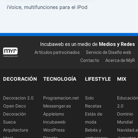
iVoice, multifunciones para el iPod
Incubaweb es un medio de
Medios y Redes
Artículos patrocinados
Servicio de Diseño web
Contacto
Acerca de MyR
DECORACIÓN
TECNOLOGÍA
LIFESTYLE
MIX
Decoracion 2.0
Programacion.net
Solo
Educación
Open Deco
Messenger.es
Recetas
2.0
Decoración
Appleismo
Estás de
Dominio
Sueca
Incubaweb
moda
Mundial
Arquitectura
WordPress
Bebés y
Navidad.e
Ideal
Directo
embarazos
Juguetes.