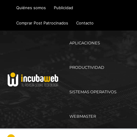
Ir
Quiénes somos
Publicidad
al
contenido
Comprar Post Patrocinados
Contacto
APLICACIONES
PRODUCTIVIDAD
SISTEMAS OPERATIVOS
WEBMASTER
Ma