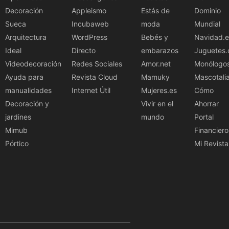
Decoración
Appleismo
Estás de
Dominio
Sueca
Incubaweb
moda
Mundial
Arquitectura
WordPress
Bebés y
Navidad.e
Ideal
Directo
embarazos
Juguetes.
Videodecoración
Redes Sociales
Amor.net
Monólogo
Ayuda para
Revista Cloud
Mamuky
Mascotali
manualidades
Internet Útil
Mujeres.es
Cómo
Decoración y
Vivir en el
Ahorrar
jardines
mundo
Portal
Mimub
Financiero
Pórtico
Mi Revista