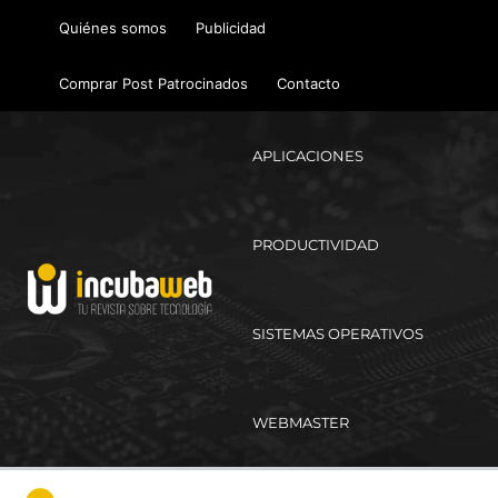
Ir
Quiénes somos
Publicidad
al
contenido
Comprar Post Patrocinados
Contacto
APLICACIONES
PRODUCTIVIDAD
SISTEMAS OPERATIVOS
WEBMASTER
Ma