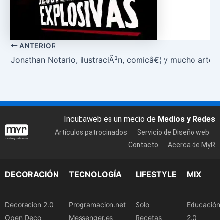
ANTERIOR
Jonathan Notario, ilustraciÃ³n, comicâ€¦ y mucho arte
Incubaweb es un medio de
Medios y Redes
Artículos patrocinados
Servicio de Diseño web
Contacto
Acerca de MyR
DECORACIÓN
TECNOLOGÍA
LIFESTYLE
MIX
Decoracion 2.0
Programacion.net
Solo
Educación
Open Deco
Messenger.es
Recetas
2.0