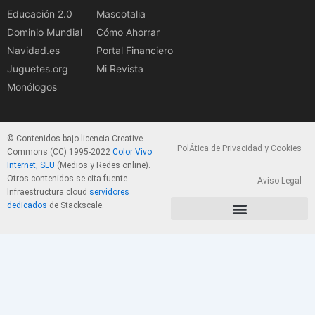
Educación 2.0
Mascotalia
Dominio Mundial
Cómo Ahorrar
Navidad.es
Portal Financiero
Juguetes.org
Mi Revista
Monólogos
© Contenidos bajo licencia Creative
PolÃ­tica de Privacidad y Cookies
Commons (CC) 1995-2022
Color Vivo
Internet, SLU
(Medios y Redes online).
Otros contenidos se cita fuente.
Aviso Legal
Infraestructura cloud
servidores
dedicados
de Stackscale.
PolÃ­tica de Privacidad y Cookies