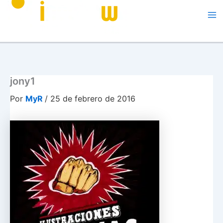
Me
jony1
Por
MyR
/
25 de febrero de 2016