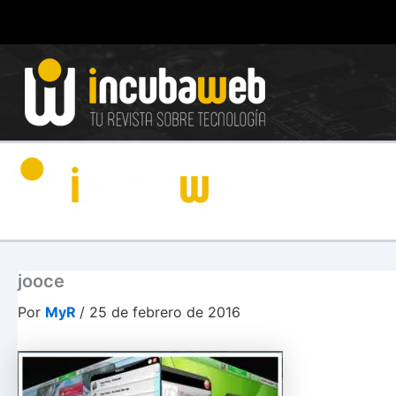
Ir
al
contenido
jooce
Por
MyR
/
25 de febrero de 2016