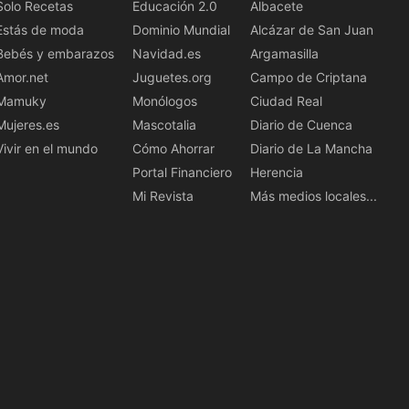
Solo Recetas
Educación 2.0
Albacete
Estás de moda
Dominio Mundial
Alcázar de San Juan
Bebés y embarazos
Navidad.es
Argamasilla
Amor.net
Juguetes.org
Campo de Criptana
Mamuky
Monólogos
Ciudad Real
Mujeres.es
Mascotalia
Diario de Cuenca
Vivir en el mundo
Cómo Ahorrar
Diario de La Mancha
Portal Financiero
Herencia
Mi Revista
Más medios locales...