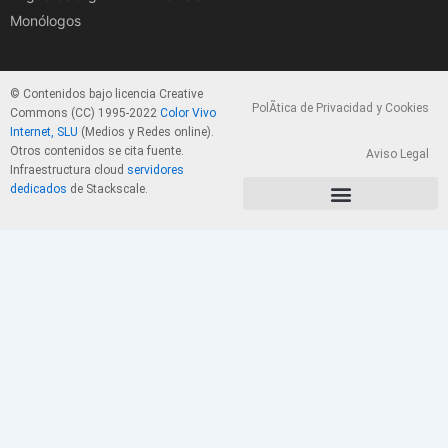
Monólogos
© Contenidos bajo licencia Creative
PolÃ­tica de Privacidad y Cookies
Commons (CC) 1995-2022
Color Vivo
Internet, SLU
(Medios y Redes online).
Otros contenidos se cita fuente.
Aviso Legal
Infraestructura cloud
servidores
dedicados
de Stackscale.
PolÃ­tica de Privacidad y Cookies