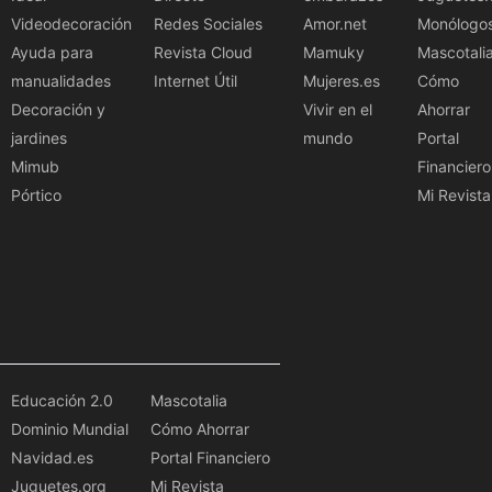
Videodecoración
Redes Sociales
Amor.net
Monólogo
Ayuda para
Revista Cloud
Mamuky
Mascotali
manualidades
Internet Útil
Mujeres.es
Cómo
Decoración y
Vivir en el
Ahorrar
jardines
mundo
Portal
Mimub
Financiero
Pórtico
Mi Revista
Educación 2.0
Mascotalia
Dominio Mundial
Cómo Ahorrar
Navidad.es
Portal Financiero
Juguetes.org
Mi Revista