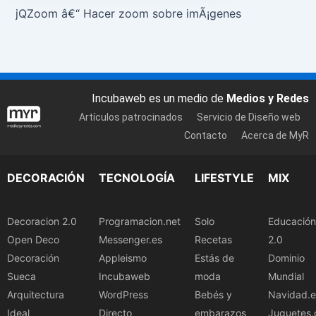
jQZoom â€“ Hacer zoom sobre imÃ¡genes
Incubaweb es un medio de
Medios y Redes
Artículos patrocinados
Servicio de Diseño web
Contacto
Acerca de MyR
DECORACIÓN
TECNOLOGÍA
LIFESTYLE
MIX
Decoracion 2.0
Programacion.net
Solo
Educación
Open Deco
Messenger.es
Recetas
2.0
Decoración
Appleismo
Estás de
Dominio
Sueca
Incubaweb
moda
Mundial
Arquitectura
WordPress
Bebés y
Navidad.e
Ideal
Directo
embarazos
Juguetes.