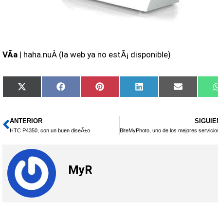
VÃ­a
| haha.nuÂ (la web ya no estÃ¡ disponible)
Compartir
Compartir
Compartir
Compartir
Comparti
X
Facebook
Pinterest
LinkedIn
Email
en
en
en
en
en
(Twitter)
ANTERIOR
SIGUIE
Ant
HTC P4350, con un buen diseÃ±o
MyR