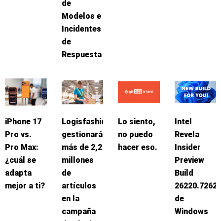
de
Modelos e
Incidentes
de
Respuesta
iPhone 17
Logisfashion
Lo siento,
Intel
Pro vs.
gestionará
no puedo
Revela
Pro Max:
más de 2,2
hacer eso.
Insider
¿cuál se
millones
Preview
adapta
de
Build
mejor a ti?
artículos
26220.7262
en la
de
campaña
Windows