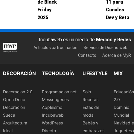
de Black
11 para
Friday
Canales
2025
Dev y Beta
Incubaweb es un medio de
Medios y Redes
Artículos patrocinados
Servicio de Diseño web
Contacto
Acerca de MyR
DECORACIÓN
TECNOLOGÍA
LIFESTYLE
MIX
Decoracion 2.0
Programacion.net
Solo
Educación
Open Deco
Messenger.es
Recetas
2.0
Decoración
Appleismo
Estás de
Dominio
Sueca
Incubaweb
moda
Mundial
Arquitectura
WordPress
Bebés y
Navidad.e
Ideal
Directo
embarazos
Juguetes.