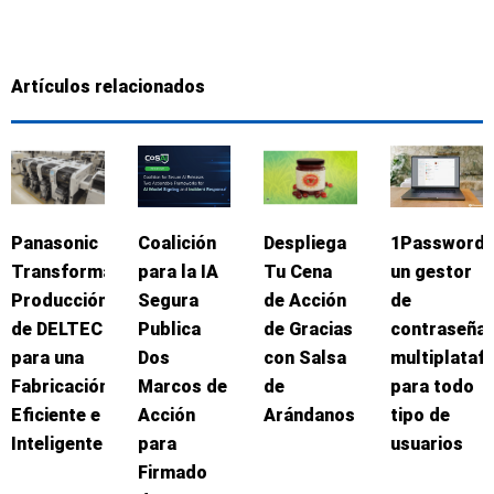
Artículos relacionados
Panasonic
Coalición
Despliega
1Password:
Transforma
para la IA
Tu Cena
un gestor
Producción
Segura
de Acción
de
de DELTEC
Publica
de Gracias
contraseña
para una
Dos
con Salsa
multiplataf
Fabricación
Marcos de
de
para todo
Eficiente e
Acción
Arándanos
tipo de
Inteligente
para
usuarios
Firmado