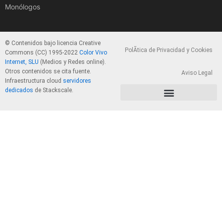
Monólogos
© Contenidos bajo licencia Creative
PolÃ­tica de Privacidad y Cookies
Commons (CC) 1995-2022
Color Vivo
Internet, SLU
(Medios y Redes online).
Otros contenidos se cita fuente.
Aviso Legal
Infraestructura cloud
servidores
dedicados
de Stackscale.
PolÃ­tica de Privacidad y Cookies