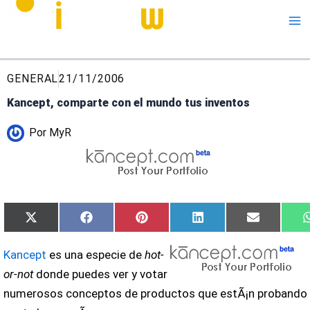
Me
GENERAL
21/11/2006
Kancept, comparte con el mundo tus inventos
Por
MyR
Compartir
Compartir
Compartir
Compartir
Comparti
X
Facebook
Pinterest
LinkedIn
Email
en
en
en
en
en
(Twitter)
Kancept
es una especie de
hot-
or-not
donde puedes ver y votar
numerosos conceptos de productos que estÃ¡n probando s