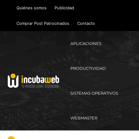
Ir
Quiénes somos
Publicidad
al
contenido
Comprar Post Patrocinados
Contacto
APLICACIONES
PRODUCTIVIDAD
SISTEMAS OPERATIVOS
WEBMASTER
Ma