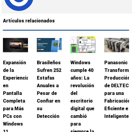
Artículos relacionados
Expansión
Brasileños
Windows
Panasonic
de la
Sufren 252
cumple 40
Transforma
Experiencia
Estafas
años: La
Producción
en
Anuales a
revolución
de DELTEC
Pantalla
Pesar de
del
para una
Completa
Confiar en
escritorio
Fabricación
para Más
su
digital que
Eficiente e
PCs con
Detección
cambió
Inteligente
Windows
para
11
siempre la