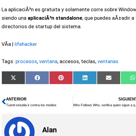
La aplicaciÃ³n es gratuita y solamente corre sobre Window
siendo una
aplicaciÃ³n standalone
, que puedes aÃ±adir a 
directorios de startup del sistema.
VÃ­a |
lifehacker
Tags:
procesos
,
ventana
, accesos, teclas,
ventanas
Compartir
Compartir
Compartir
Compartir
Compartir
X
Facebook
Pinterest
LinkedIn
Email
en
en
en
en
en
(Twitter)
ANTERIOR
SIGUIEN
Ant
Tuenti estudia ir contra los medios
Who Follows Who
Alan