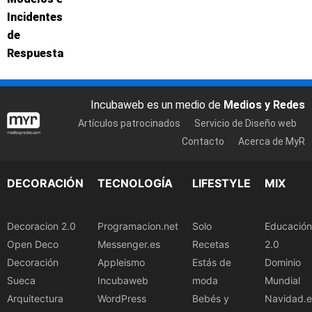
Incidentes
de
Respuesta
Incubaweb es un medio de
Medios y Redes
Artículos patrocinados
Servicio de Diseño web
Contacto
Acerca de MyR
DECORACIÓN
TECNOLOGÍA
LIFESTYLE
MIX
Decoracion 2.0
Programacion.net
Solo
Educación
Open Deco
Messenger.es
Recetas
2.0
Decoración
Appleismo
Estás de
Dominio
Sueca
Incubaweb
moda
Mundial
Arquitectura
WordPress
Bebés y
Navidad.e