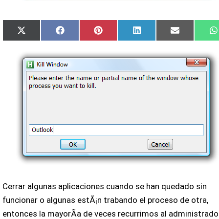
Compartir
Compartir
Compartir
Compartir
Compartir
X
Facebook
Pinterest
LinkedIn
Email
en
en
en
en
en
(Twitter)
Cerrar algunas aplicaciones cuando se han quedado sin
funcionar o algunas estÃ¡n trabando el proceso de otra,
entonces la mayorÃ­a de veces recurrimos al administrado