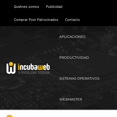
Ir
Quiénes somos
Publicidad
al
contenido
Comprar Post Patrocinados
Contacto
APLICACIONES
PRODUCTIVIDAD
SISTEMAS OPERATIVOS
WEBMASTER
Ma