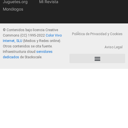
Juguetes.org
Mi Revista
Monólogos
© Contenidos bajo licencia Creative
PolÃ­tica de Privacidad y Cookies
Commons (CC) 1995-2022
Color Vivo
Internet, SLU
(Medios y Redes online).
Otros contenidos se cita fuente.
Aviso Legal
Infraestructura cloud
servidores
dedicados
de Stackscale.
PolÃ­tica de Privacidad y Cookies