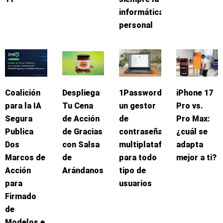
informática
personal
Coalición
Despliega
1Password:
iPhone 17
para la IA
Tu Cena
un gestor
Pro vs.
Segura
de Acción
de
Pro Max:
Publica
de Gracias
contraseñas
¿cuál se
Dos
con Salsa
multiplataforma
adapta
Marcos de
de
para todo
mejor a ti?
Acción
Arándanos
tipo de
para
usuarios
Firmado
de
Modelos e