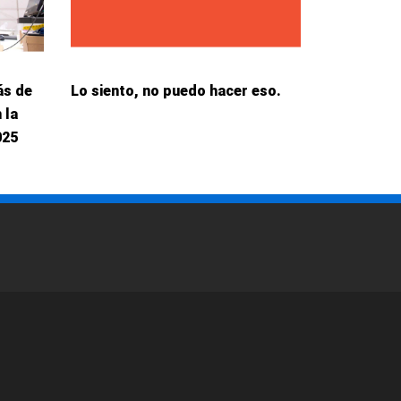
ás de
Lo siento, no puedo hacer eso.
 la
025