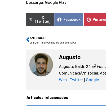
Descarga: Google Play
X
Facebook
Pintere
(Twitter)
ANTERIOR
Ant
Vint Cerf: la privacidad es una anomalÃ­a
Augusto
Augusto Baldi. 24 aÃ±os. 
ComunicaciÃ³n social. Apas
Web
|
Twitter
|
Google+
Artículos relacionados