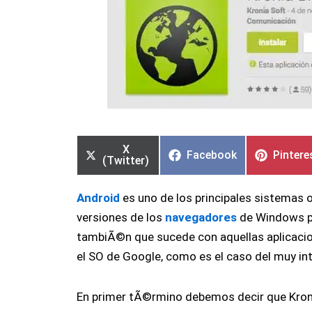
Compartir
Compartir
Compartir
Compartir
Compar
Compar
en
en
en
en
en
en
X
Facebook
Pintere
(Twitter)
Android
es uno de los principales sistemas 
versiones de los
navegadores
de Windows pa
tambiÃ©n que sucede con aquellas aplicacio
el SO de Google, como es el caso del muy i
En primer tÃ©rmino debemos decir que Kron