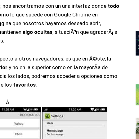
, nos encontramos con un una interfaz donde
todo
 como lo que sucede con Google Chrome en
pÃ¡gina que nosotros hayamos deseado abrir,
antienen
algo ocultas
, situaciÃ³n que agradarÃ¡ a
s.
specto a otros navegadores, es que en Ã©ste, la
rior
y no en la superior como en la mayorÃ­a de
acia los lados, podremos acceder a opciones como
de los
favoritos
.
Â