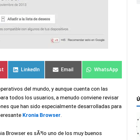
tir
tir
Compartir
Compartir
Compartir
Compartir
Compartir
Compartir
en
en
en
en
en
en
st
LinkedIn
Email
WhatsApp
operativos del mundo, y aunque cuenta con las
ra todos los usuarios, a menudo conviene revisar
Ú
nes que han sido especialmente desarrolladas para
nteresante
Kronia Browser
.
ia Browser es sÃ³lo uno de los muy buenos