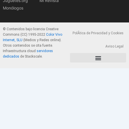
Juguetes.org
Mi Revista
Monólogos
© Contenidos bajo licencia Creative
PolÃ­tica de Privacidad y Cookies
Commons (CC) 1995-2022
Color Vivo
Internet, SLU
(Medios y Redes online).
Otros contenidos se cita fuente.
Aviso Legal
Infraestructura cloud
servidores
dedicados
de Stackscale.
PolÃ­tica de Privacidad y Cookies