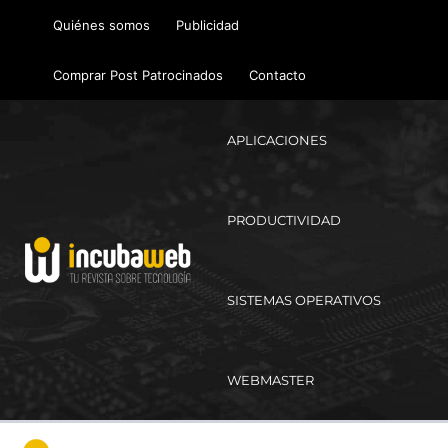
Ir
Quiénes somos
Publicidad
al
contenido
Comprar Post Patrocinados
Contacto
APLICACIONES
PRODUCTIVIDAD
SISTEMAS OPERATIVOS
WEBMASTER
Ma