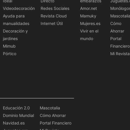
Ideal
Directo
embarazos
Juguetes.
Videodecoración
Redes Sociales
Amor.net
Monólogo
Ayuda para
Revista Cloud
Mamuky
Mascotali
manualidades
Internet Útil
Mujeres.es
Cómo
Decoración y
Vivir en el
Ahorrar
jardines
mundo
Portal
Mimub
Financiero
Pórtico
Mi Revista
Educación 2.0
Mascotalia
Dominio Mundial
Cómo Ahorrar
Navidad.es
Portal Financiero