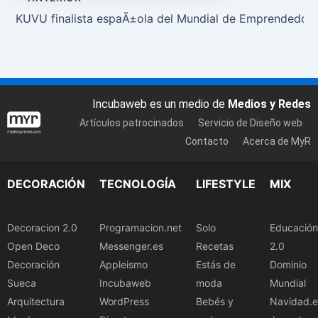
KUVU finalista espaÃ±ola del Mundial de Emprendedor
Incubaweb es un medio de
Medios y Redes
Artículos patrocinados
Servicio de Diseño web
Contacto
Acerca de MyR
DECORACIÓN
TECNOLOGÍA
LIFESTYLE
MIX
Decoracion 2.0
Programacion.net
Solo
Educación
Open Deco
Messenger.es
Recetas
2.0
Decoración
Appleismo
Estás de
Dominio
Sueca
Incubaweb
moda
Mundial
Arquitectura
WordPress
Bebés y
Navidad.e