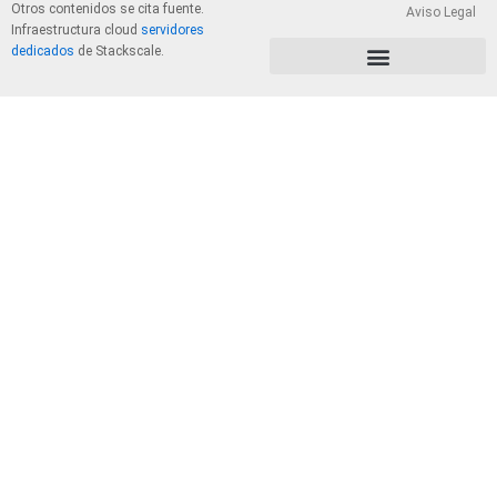
Otros contenidos se cita fuente.
Aviso Legal
Infraestructura cloud
servidores
dedicados
de Stackscale.
PolÃ­tica de Privacidad y Cookies