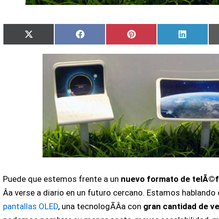
Compartir
Compartir
Compartir
Comparti
X
Facebook
Pinterest
LinkedIn
en
en
en
en
(Twitter)
Puede que estemos frente a un
nuevo formato de telÃ©f
Â­a verse a diario en un futuro cercano. Estamos hablando d
pantallas OLED
, una tecnologÃ­Â­a con
gran cantidad de v