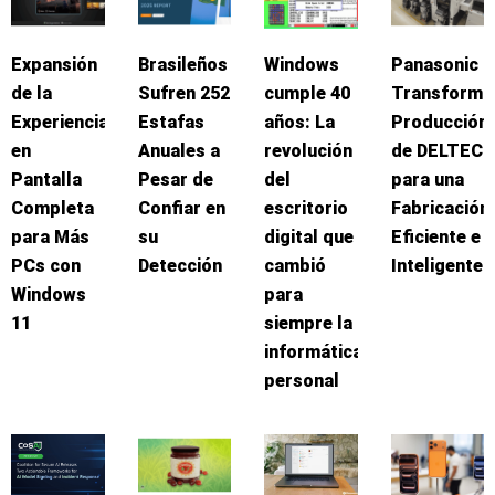
Expansión
Brasileños
Windows
Panasonic
de la
Sufren 252
cumple 40
Transforma
Experiencia
Estafas
años: La
Producción
en
Anuales a
revolución
de DELTEC
Pantalla
Pesar de
del
para una
Completa
Confiar en
escritorio
Fabricación
para Más
su
digital que
Eficiente e
PCs con
Detección
cambió
Inteligente
Windows
para
11
siempre la
informática
personal