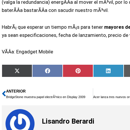
(valga la redundancia) energÃ­Â­a al mover el mÃ³vil, por l
baterÃ­Â­a bastarÃ­Â­a con sacudir nuestro mÃ³vil.
HabrÃ¡ que esperar un tiempo mÃ¡s para tener
mayores det
ya sean especificaciones, fecha de lanzamiento, precio de 
VÃ­Â­a: Engadget Mobile
Compartir
Compartir
Compartir
Comparti
X
Facebook
Pinterest
LinkedIn
en
en
en
en
(Twitter)
ANTERIOR
Ant
BridgeStone muestra papel electrÃ³nico en Display 2009
Lisandro Berardi