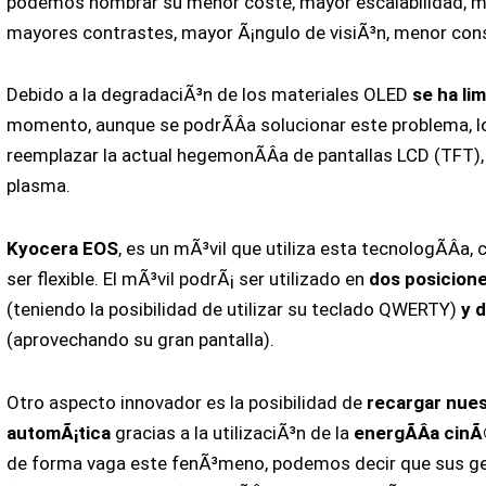
podemos nombrar su menor coste, mayor escalabilidad, m
mayores contrastes, mayor Ã¡ngulo de visiÃ³n, menor consu
Debido a la degradaciÃ³n de los materiales OLED
se ha li
momento, aunque se podrÃ­Â­a solucionar este problema, lo
reemplazar la actual hegemonÃ­Â­a de pantallas LCD (TFT), 
plasma.
Kyocera EOS
, es un mÃ³vil que utiliza esta tecnologÃ­Â­a,
ser flexible. El mÃ³vil podrÃ¡ ser utilizado en
dos posicion
(teniendo la posibilidad de utilizar su teclado QWERTY)
y 
(aprovechando su gran pantalla).
Otro aspecto innovador es la posibilidad de
recargar nues
automÃ¡tica
gracias a la utilizaciÃ³n de la
energÃ­Â­a cin
de forma vaga este fenÃ³meno, podemos decir que sus g