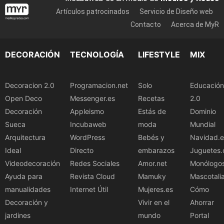
Artículos patrocinados
Servicio de Diseño web
Contacto
Acerca de MyR
DECORACIÓN
TECNOLOGÍA
LIFESTYLE
MIX
Decoracion 2.0
Programacion.net
Solo
Educación
Open Deco
Messenger.es
Recetas
2.0
Decoración
Appleismo
Estás de
Dominio
Sueca
Incubaweb
moda
Mundial
Arquitectura
WordPress
Bebés y
Navidad.e
Ideal
Directo
embarazos
Juguetes.
Videodecoración
Redes Sociales
Amor.net
Monólogo
Ayuda para
Revista Cloud
Mamuky
Mascotali
manualidades
Internet Útil
Mujeres.es
Cómo
Decoración y
Vivir en el
Ahorrar
jardines
mundo
Portal