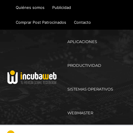
Ir
Quiénes somos
Publicidad
al
contenido
Comprar Post Patrocinados
Contacto
APLICACIONES
PRODUCTIVIDAD
SISTEMAS OPERATIVOS
WEBMASTER
Ma