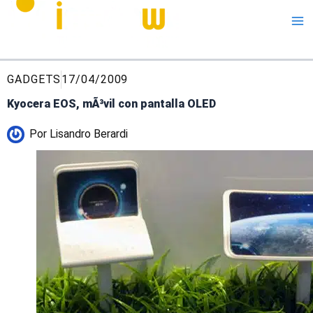
Me
GADGETS
17/04/2009
Kyocera EOS, mÃ³vil con pantalla OLED
Por
Lisandro Berardi