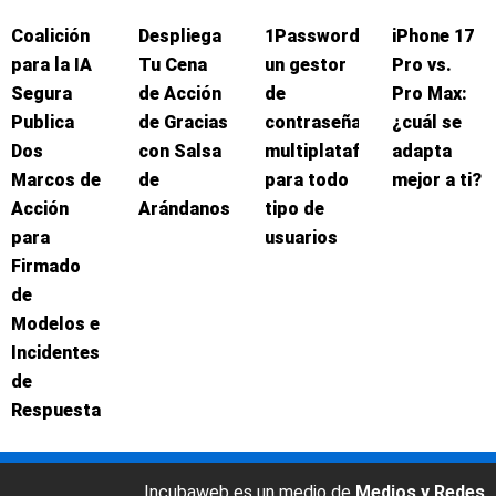
Coalición
Despliega
1Password:
iPhone 17
para la IA
Tu Cena
un gestor
Pro vs.
Segura
de Acción
de
Pro Max:
Publica
de Gracias
contraseñas
¿cuál se
Dos
con Salsa
multiplataforma
adapta
Marcos de
de
para todo
mejor a ti?
Acción
Arándanos
tipo de
para
usuarios
Firmado
de
Modelos e
Incidentes
de
Respuesta
Incubaweb es un medio de
Medios y Redes