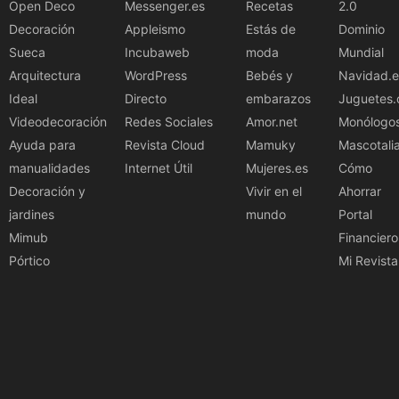
Open Deco
Messenger.es
Recetas
2.0
Decoración
Appleismo
Estás de
Dominio
Sueca
Incubaweb
moda
Mundial
Arquitectura
WordPress
Bebés y
Navidad.e
Ideal
Directo
embarazos
Juguetes.
Videodecoración
Redes Sociales
Amor.net
Monólogo
Ayuda para
Revista Cloud
Mamuky
Mascotali
manualidades
Internet Útil
Mujeres.es
Cómo
Decoración y
Vivir en el
Ahorrar
jardines
mundo
Portal
Mimub
Financiero
Pórtico
Mi Revista