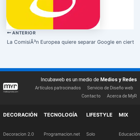
ANTERIOR
La ComisiÃ³n Europea quiere separar Google en ciertos 
Incubaweb es un medio de
Medios y Redes
Artículos patrocinados
Servicio de Diseño web
Contacto
Acerca de MyR
DECORACIÓN
TECNOLOGÍA
LIFESTYLE
MIX
Decoracion 2.0
Programacion.net
Solo
Educación