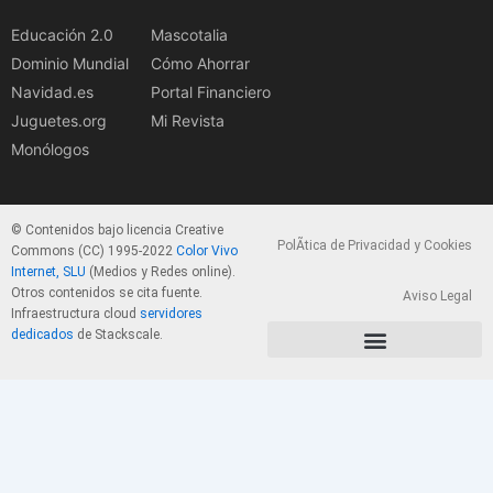
Educación 2.0
Mascotalia
Dominio Mundial
Cómo Ahorrar
Navidad.es
Portal Financiero
Juguetes.org
Mi Revista
Monólogos
© Contenidos bajo licencia Creative
PolÃ­tica de Privacidad y Cookies
Commons (CC) 1995-2022
Color Vivo
Internet, SLU
(Medios y Redes online).
Otros contenidos se cita fuente.
Aviso Legal
Infraestructura cloud
servidores
dedicados
de Stackscale.
PolÃ­tica de Privacidad y Cookies