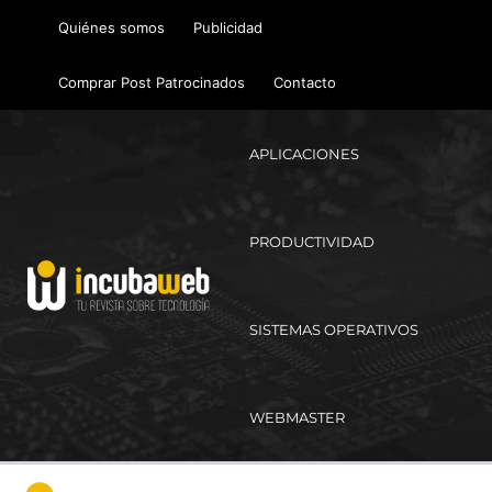
Ir
Quiénes somos
Publicidad
al
contenido
Comprar Post Patrocinados
Contacto
APLICACIONES
PRODUCTIVIDAD
SISTEMAS OPERATIVOS
WEBMASTER
Ma