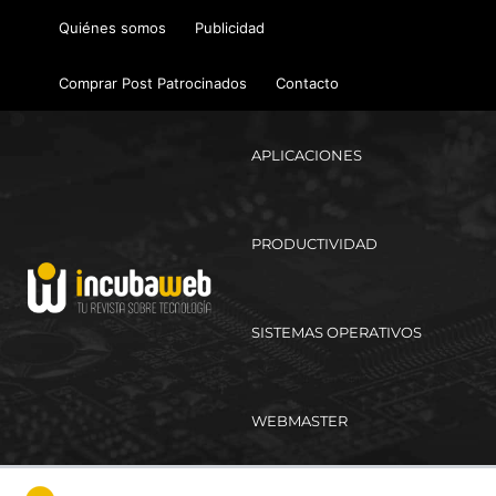
Ir
Quiénes somos
Publicidad
al
contenido
Comprar Post Patrocinados
Contacto
APLICACIONES
PRODUCTIVIDAD
SISTEMAS OPERATIVOS
WEBMASTER
Ma