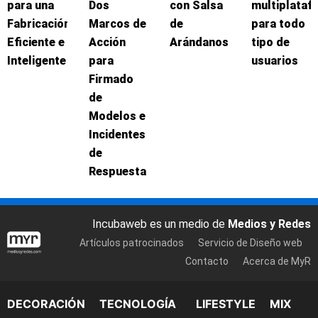
para una
Dos
con Salsa
multiplataf
Fabricación
Marcos de
de
para todo
Eficiente e
Acción
Arándanos
tipo de
Inteligente
para
usuarios
Firmado
de
Modelos e
Incidentes
de
Respuesta
Incubaweb es un medio de
Medios y Redes
Artículos patrocinados
Servicio de Diseño web
Contacto
Acerca de MyR
DECORACIÓN
TECNOLOGÍA
LIFESTYLE
MIX