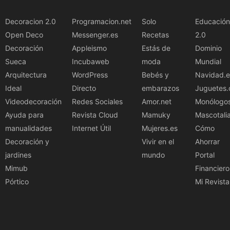
Decoracion 2.0
Programacion.net
Solo
Educación
Open Deco
Messenger.es
Recetas
2.0
Decoración
Appleismo
Estás de
Dominio
Sueca
Incubaweb
moda
Mundial
Arquitectura
WordPress
Bebés y
Navidad.e
Ideal
Directo
embarazos
Juguetes.
Videodecoración
Redes Sociales
Amor.net
Monólogo
Ayuda para
Revista Cloud
Mamuky
Mascotali
manualidades
Internet Útil
Mujeres.es
Cómo
Decoración y
Vivir en el
Ahorrar
jardines
mundo
Portal
Mimub
Financiero
Pórtico
Mi Revista