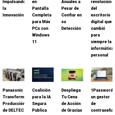
Impulsando
en
Anuales a
revolución
la
Pantalla
Pesar de
del
Innovación
Completa
Confiar en
escritorio
para Más
su
digital que
PCs con
Detección
cambió
Windows
para
11
siempre la
informática
personal
Panasonic
Coalición
Despliega
1Password:
Transforma
para la IA
Tu Cena
un gestor
Producción
Segura
de Acción
de
de DELTEC
Publica
de Gracias
contraseña