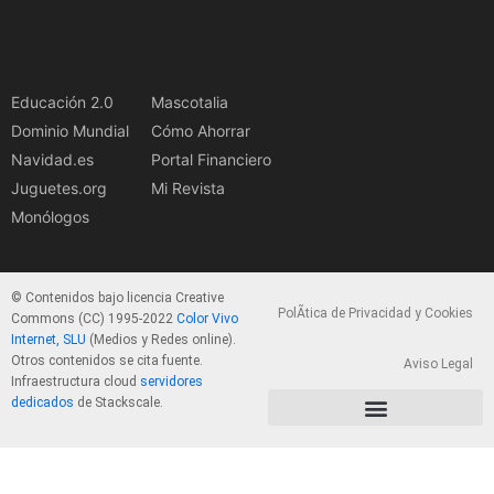
Educación 2.0
Mascotalia
Dominio Mundial
Cómo Ahorrar
Navidad.es
Portal Financiero
Juguetes.org
Mi Revista
Monólogos
© Contenidos bajo licencia Creative
PolÃ­tica de Privacidad y Cookies
Commons (CC) 1995-2022
Color Vivo
Internet, SLU
(Medios y Redes online).
Otros contenidos se cita fuente.
Aviso Legal
Infraestructura cloud
servidores
dedicados
de Stackscale.
PolÃ­tica de Privacidad y Cookies