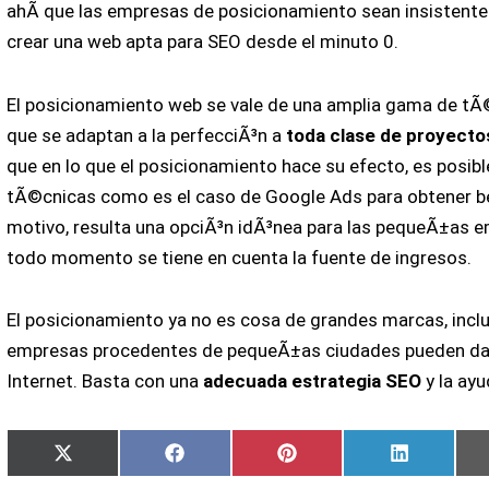
ahÃ­ que las empresas de posicionamiento sean insistente
crear una web apta para SEO desde el minuto 0.
El posicionamiento web se vale de una amplia gama de tÃ
que se adaptan a la perfecciÃ³n a
toda clase de proyecto
que en lo que el posicionamiento hace su efecto, es posible
tÃ©cnicas como es el caso de Google Ads para obtener be
motivo, resulta una opciÃ³n idÃ³nea para las pequeÃ±as e
todo momento se tiene en cuenta la fuente de ingresos.
El posicionamiento ya no es cosa de grandes marcas, inc
empresas procedentes de pequeÃ±as ciudades pueden da
Internet. Basta con una
adecuada estrategia SEO
y la ayu
Compartir
Compartir
Compartir
Comparti
X
Facebook
Pinterest
LinkedIn
en
en
en
en
(Twitter)