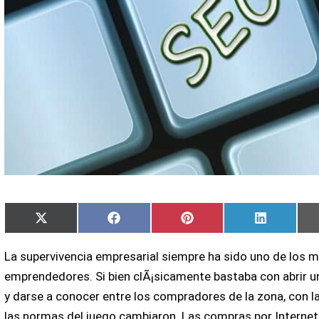
Compartir
Compartir
Compartir
Comparti
X
Facebook
Pinterest
LinkedIn
en
en
en
en
(Twitter)
La supervivencia empresarial siempre ha sido uno de los m
emprendedores. Si bien clÃ¡sicamente bastaba con abrir 
y darse a conocer entre los compradores de la zona, con la
las normas del juego cambiaron. Las compras por Interne