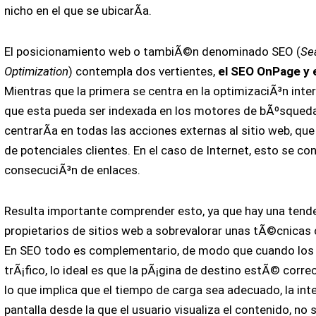
nicho en el que se ubicarÃ­a.
El posicionamiento web o tambiÃ©n denominado SEO (
Se
Optimization
) contempla dos vertientes,
el SEO OnPage y 
Mientras que la primera se centra en la optimizaciÃ³n inter
que esta pueda ser indexada en los motores de bÃºsqueda
centrarÃ­a en todas las acciones externas al sitio web, que
de potenciales clientes. En el caso de Internet, esto se c
consecuciÃ³n de enlaces.
Resulta importante comprender esto, ya que hay una tende
propietarios de sitios web a sobrevalorar unas tÃ©cnicas 
En SEO todo es complementario, de modo que cuando los
trÃ¡fico, lo ideal es que la pÃ¡gina de destino estÃ© cor
lo que implica que el tiempo de carga sea adecuado, la int
pantalla desde la que el usuario visualiza el contenido, no