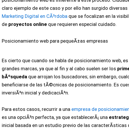
claro ejemplo de este caso y por ello han surgido diversa
Marketing Digital en CÃ³rdoba
que se focalizan en la visibi
de
proyectos online
que requieren especial cuidado.
Posicionamiento web para pequeÃ±as empresas
Es cierto que cuando se habla de posicionamiento web, es 
grandes marcas, ya que al fin y al cabo suelen ser los
prim
bÃºsqueda
que arrojan los buscadores; sin embargo, cual
beneficiarse de las tÃ©cnicas de posicionamiento. Es cue
inversiÃ³n inicial y dedicaciÃ³n.
Para estos casos, recurrir a una
empresa de posicionamie
es una opciÃ³n perfecta, ya que establecerÃ¡ una
estrateg
inicial basada en un estudio previo de las caracterÃ­sticas