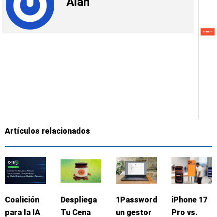
Alan
Artículos relacionados
Coalición
Despliega
1Password:
iPhone 17
para la IA
Tu Cena
un gestor
Pro vs.