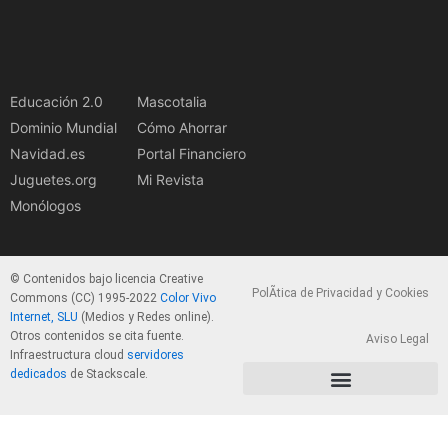
Educación 2.0
Mascotalia
Dominio Mundial
Cómo Ahorrar
Navidad.es
Portal Financiero
Juguetes.org
Mi Revista
Monólogos
© Contenidos bajo licencia Creative
PolÃ­tica de Privacidad y Cookies
Commons (CC) 1995-2022
Color Vivo
Internet, SLU
(Medios y Redes online).
Otros contenidos se cita fuente.
Aviso Legal
Infraestructura cloud
servidores
dedicados
de Stackscale.
PolÃ­tica de Privacidad y Cookies