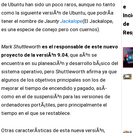
de Ubuntu han sido un poco raros, aunque no tanto
e
como la siguiente versiÃ³n de Ubuntu, que podrÃ­a
Inc
tener el nombre de
Jaunty
Jackalope
(El Jackalope,
de
es una especie de conejo pero con cuernos).
Res
Mark Shuttleworth
es el responsable de este nuevo
proyecto de la versiÃ³n 9.04
, que aÃºn se
encuentra en su planeaciÃ³n y desarrollo bÃ¡sico del
sistema operativo, pero Shuttleworth afirma ya que
algunos de los objetivos principales son los de
mejorar el tiempo de encendido y pagado, asÃ­
como en el de suspensiÃ³n para las versiones de
ordenadores portÃ¡tiles, pero principalmente el
tiempo en el que se restablece.
Otras caracterÃ­sticas de esta nueva versiÃ³n,