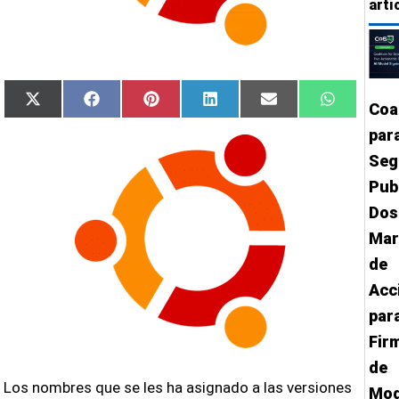
artí
Compartir
Compartir
Compartir
Compartir
Compartir
Comparti
X
Facebook
Pinterest
LinkedIn
Email
WhatsAp
Coa
en
en
en
en
en
en
(Twitter)
para
Seg
Pub
Dos
Mar
de
Acc
par
Fir
de
Los nombres que se les ha asignado a las versiones
Mod