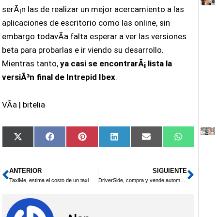
serÃ¡n las de realizar un mejor acercamiento a las
aplicaciones de escritorio como las online, sin
embargo todavÃ­a falta esperar a ver las versiones
beta para probarlas e ir viendo su desarrollo.
Mientras tanto,
ya casi se encontrarÃ¡ lista la
versiÃ³n final de Intrepid Ibex
.
VÃ­a | bitelia
Compartir
Compartir
Compartir
Compartir
Compartir
Comparti
X
Facebook
Pinterest
LinkedIn
Email
WhatsAp
en
en
en
en
en
en
(Twitter)
ANTERIOR
SIGUIENTE
Ant
Sigu
TaxiMe, estima el costo de un taxi
DriverSide, compra y vende automÃ³viles