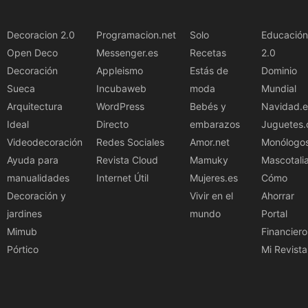
Decoracion 2.0
Programacion.net
Solo
Educación
Open Deco
Messenger.es
Recetas
2.0
Decoración
Appleismo
Estás de
Dominio
Sueca
Incubaweb
moda
Mundial
Arquitectura
WordPress
Bebés y
Navidad.e
Ideal
Directo
embarazos
Juguetes.
Videodecoración
Redes Sociales
Amor.net
Monólogo
Ayuda para
Revista Cloud
Mamuky
Mascotali
manualidades
Internet Útil
Mujeres.es
Cómo
Decoración y
Vivir en el
Ahorrar
jardines
mundo
Portal
Mimub
Financiero
Pórtico
Mi Revista