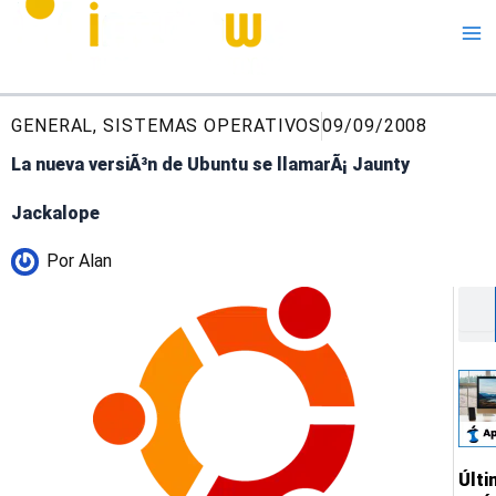
Me
GENERAL
,
SISTEMAS OPERATIVOS
09/09/2008
La nueva versiÃ³n de Ubuntu se llamarÃ¡ Jaunty
Jackalope
Por
Alan
Busc
Últ