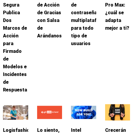
Segura
de Acción
de
Pro Max:
Publica
de Gracias
contraseñas
¿cuál se
Dos
con Salsa
multiplataforma
adapta
Marcos de
de
para todo
mejor a ti?
Acción
Arándanos
tipo de
para
usuarios
Firmado
de
Modelos e
Incidentes
de
Respuesta
Logisfashion
Lo siento,
Intel
Crecerán