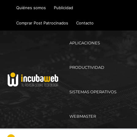
Ir
Quiénes somos
Publicidad
al
contenido
Comprar Post Patrocinados
Contacto
APLICACIONES
PRODUCTIVIDAD
SISTEMAS OPERATIVOS
WEBMASTER
Ma