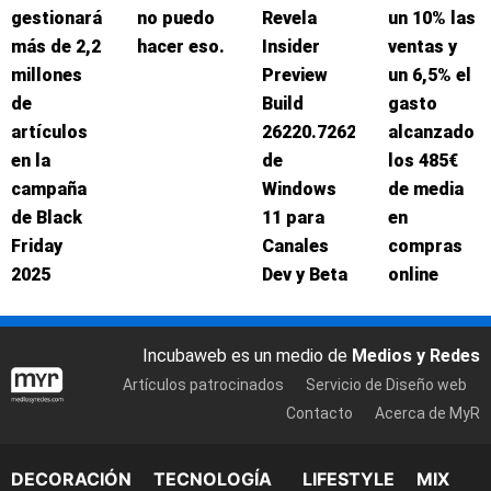
gestionará
no puedo
Revela
un 10% las
más de 2,2
hacer eso.
Insider
ventas y
millones
Preview
un 6,5% el
de
Build
gasto
artículos
26220.7262
alcanzado
en la
de
los 485€
campaña
Windows
de media
de Black
11 para
en
Friday
Canales
compras
2025
Dev y Beta
online
Incubaweb es un medio de
Medios y Redes
Artículos patrocinados
Servicio de Diseño web
Contacto
Acerca de MyR
DECORACIÓN
TECNOLOGÍA
LIFESTYLE
MIX