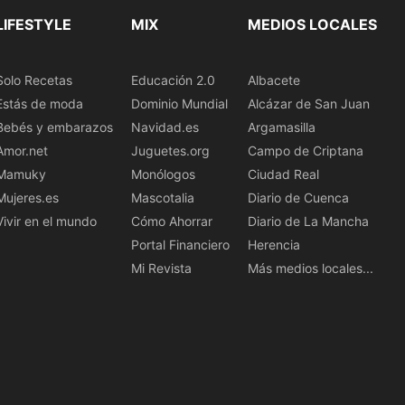
LIFESTYLE
MIX
MEDIOS LOCALES
Solo Recetas
Educación 2.0
Albacete
Estás de moda
Dominio Mundial
Alcázar de San Juan
Bebés y embarazos
Navidad.es
Argamasilla
Amor.net
Juguetes.org
Campo de Criptana
Mamuky
Monólogos
Ciudad Real
Mujeres.es
Mascotalia
Diario de Cuenca
Vivir en el mundo
Cómo Ahorrar
Diario de La Mancha
Portal Financiero
Herencia
Mi Revista
Más medios locales...