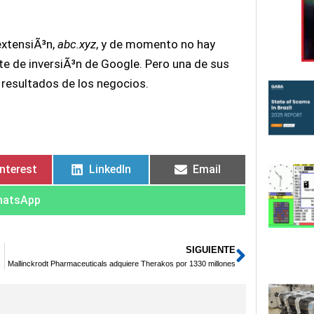
extensiÃ³n,
abc.xyz
, y de momento no hay
rte de inversiÃ³n de Google. Pero una de sus
 resultados de los negocios.
interest
LinkedIn
Email
atsApp
SIGUIENTE
Siguien
nvasiva
Mallinckrodt Pharmaceuticals adquiere Therakos por 1330 millones