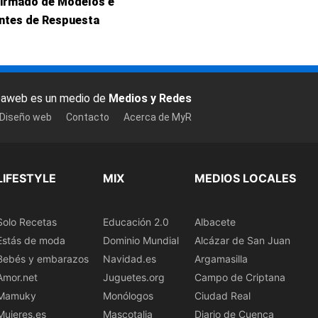
Firmado de Modelos e
entes de Respuesta
baweb es un medio de
Medios y Redes
 Diseño web
Contacto
Acerca de MyR
LIFESTYLE
MIX
MEDIOS LOCALES
Solo Recetas
Educación 2.0
Albacete
Estás de moda
Dominio Mundial
Alcázar de San Juan
Bebés y embarazos
Navidad.es
Argamasilla
Amor.net
Juguetes.org
Campo de Criptana
Mamuky
Monólogos
Ciudad Real
Mujeres.es
Mascotalia
Diario de Cuenca