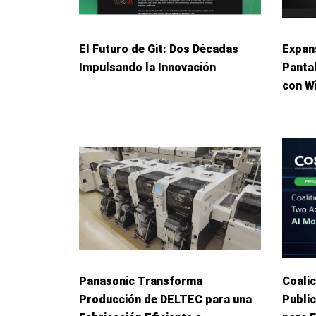
El Futuro de Git: Dos Décadas
Expans
Impulsando la Innovación
Panta
con W
Panasonic Transforma
Coalic
Producción de DELTEC para una
Publi