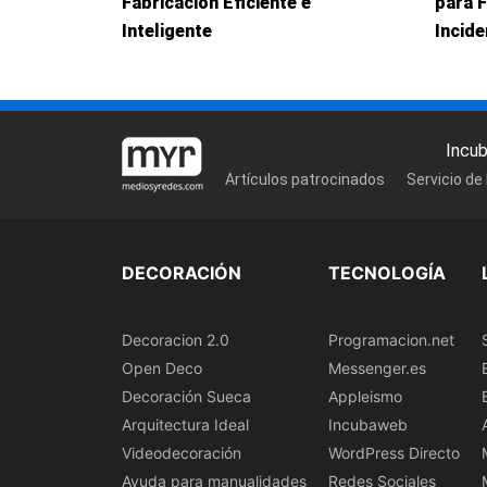
Fabricación Eficiente e
para 
Inteligente
Incid
Incu
Artículos patrocinados
Servicio de
DECORACIÓN
TECNOLOGÍA
Decoracion 2.0
Programacion.net
Open Deco
Messenger.es
Decoración Sueca
Appleismo
Arquitectura Ideal
Incubaweb
Videodecoración
WordPress Directo
Ayuda para manualidades
Redes Sociales