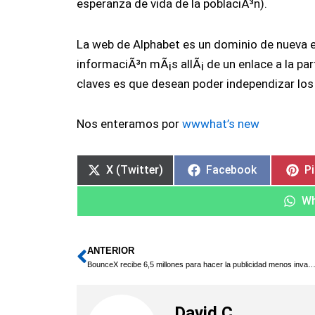
esperanza de vida de la poblaciÃ³n).
La web de Alphabet es un dominio de nueva 
informaciÃ³n mÃ¡s allÃ¡ de un enlace a la pa
claves es que desean poder independizar los
Nos enteramos por
wwwhat’s new
X (Twitter)
Facebook
P
Wh
ANTERIOR
Ant
BounceX recibe 6,5 millones para hacer la publicidad menos i
David C