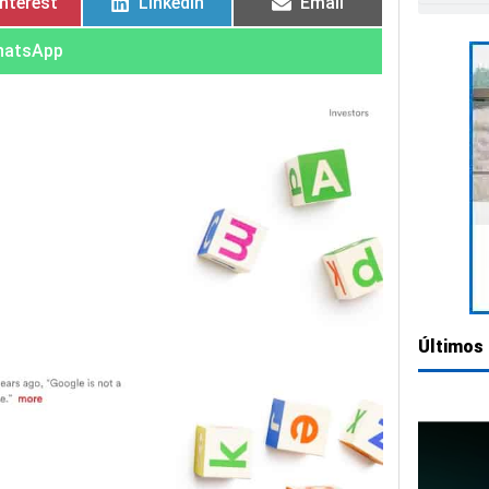
interest
LinkedIn
Email
atsApp
Últimos 