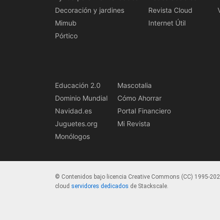
Decoración y jardines
Revista Cloud
Mimub
Internet Útil
Pórtico
Educación 2.0
Mascotalia
Dominio Mundial
Cómo Ahorrar
Navidad.es
Portal Financiero
Juguetes.org
Mi Revista
Monólogos
© Contenidos bajo licencia Creative Commons (CC) 1995-20
cloud
servidores dedicados
de Stackscale.