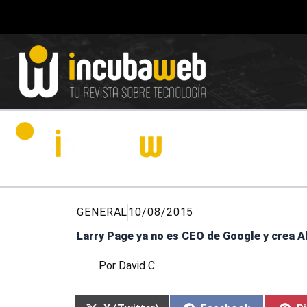
Ir
al
contenido
GENERAL
10/08/2015
Larry Page ya no es CEO de Google y crea A
Por
David C
Compartir
Compartir
Compartir
Compartir
Co
Co
C
C
en
en
en
en
en
en
e
e