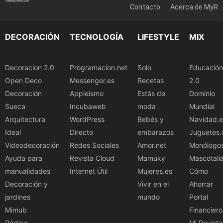
Contacto
Acerca de MyR
DECORACIÓN
TECNOLOGÍA
LIFESTYLE
MIX
Decoracion 2.0
Programacion.net
Solo
Educación
Open Deco
Messenger.es
Recetas
2.0
Decoración
Appleismo
Estás de
Dominio
Sueca
Incubaweb
moda
Mundial
Arquitectura
WordPress
Bebés y
Navidad.e
Ideal
Directo
embarazos
Juguetes.
Videodecoración
Redes Sociales
Amor.net
Monólogo
Ayuda para
Revista Cloud
Mamuky
Mascotali
manualidades
Internet Útil
Mujeres.es
Cómo
Decoración y
Vivir en el
Ahorrar
jardines
mundo
Portal
Mimub
Financiero
Pórtico
Mi Revista