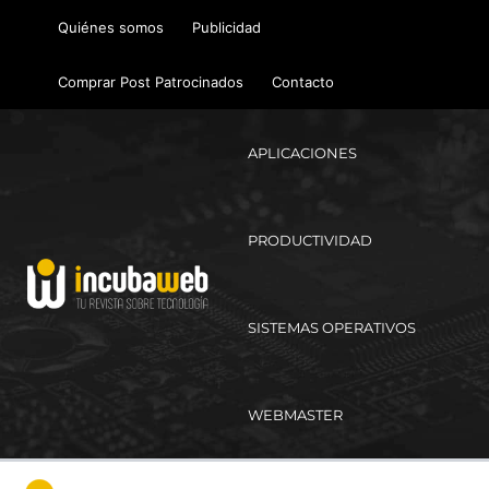
Ir
Quiénes somos
Publicidad
al
contenido
Comprar Post Patrocinados
Contacto
APLICACIONES
PRODUCTIVIDAD
SISTEMAS OPERATIVOS
WEBMASTER
Ma