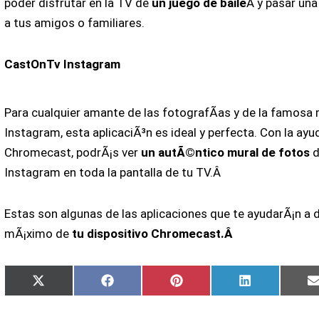
poder disfrutar en la TV de
un juego de baile
Â y pasar una
a tus amigos o familiares.
CastOnTv Instagram
Para cualquier amante de las fotografÃ­as y de la famosa 
Instagram, esta aplicaciÃ³n es ideal y perfecta. Con la ayu
Chromecast, podrÃ¡s ver
un autÃ©ntico mural de fotos
d
Instagram en toda la pantalla de tu TV.Â
Estas son algunas de las aplicaciones que te ayudarÃ¡n a d
mÃ¡ximo de
tu dispositivo Chromecast.Â
Compartir
Compartir
Compartir
Compartir
X
Facebook
Pinterest
LinkedIn
en
en
en
en
(Twitter)