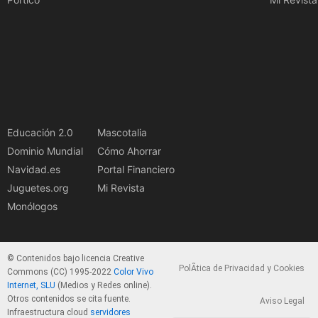
Educación 2.0
Mascotalia
Dominio Mundial
Cómo Ahorrar
Navidad.es
Portal Financiero
Juguetes.org
Mi Revista
Monólogos
© Contenidos bajo licencia Creative
PolÃ­tica de Privacidad y Cookies
Commons (CC) 1995-2022
Color Vivo
Internet, SLU
(Medios y Redes online).
Otros contenidos se cita fuente.
Aviso Legal
Infraestructura cloud
servidores