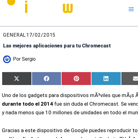
Me
GENERAL
17/02/2015
Las mejores aplicaciones para tu Chromecast
Por
Sergio
Compartir
Compartir
Compartir
Compartir
X
Facebook
Pinterest
LinkedIn
en
en
en
en
(Twitter)
Uno de los gadgets para dispositivos mÃ³viles que mÃ¡s 
durante todo el 2014
fue sin duda el Chromecast. Se ven
y nada menos que 10 millones de unidades en todo el mun
Gracias a este dispositivo de Google puedes reproducir t