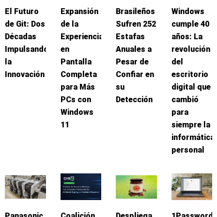
El Futuro
Expansión
Brasileños
Windows
de Git: Dos
de la
Sufren 252
cumple 40
Décadas
Experiencia
Estafas
años: La
Impulsando
en
Anuales a
revolución
la
Pantalla
Pesar de
del
Innovación
Completa
Confiar en
escritorio
para Más
su
digital que
PCs con
Detección
cambió
Windows
para
11
siempre la
informática
personal
Panasonic
Coalición
Despliega
1Password: