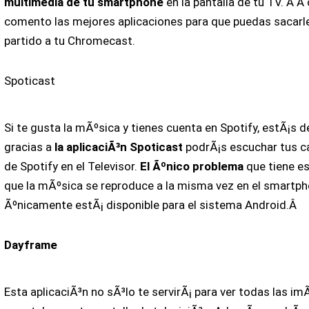
multimedia de tu smartphone
en la pantalla de tu TV. Â A
comento las mejores aplicaciones para que puedas sacarl
partido a tu Chromecast.
Spoticast
Si te gusta la mÃºsica y tienes cuenta en Spotify, estÃ¡s 
gracias a
la aplicaciÃ³n Spoticast
podrÃ¡s escuchar tus c
de Spotify en el Televisor.
El Ãºnico problema
que tiene es
que la mÃºsica se reproduce a la misma vez en el smartpho
Ãºnicamente estÃ¡ disponible para el sistema Android.Â
Dayframe
Esta aplicaciÃ³n no sÃ³lo te servirÃ¡ para ver todas las i