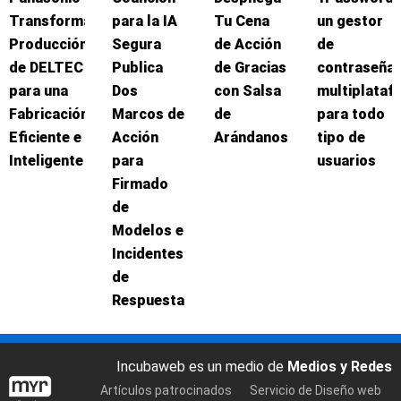
Transforma
para la IA
Tu Cena
un gestor
Producción
Segura
de Acción
de
de DELTEC
Publica
de Gracias
contraseña
para una
Dos
con Salsa
multiplataf
Fabricación
Marcos de
de
para todo
Eficiente e
Acción
Arándanos
tipo de
Inteligente
para
usuarios
Firmado
de
Modelos e
Incidentes
de
Respuesta
Incubaweb es un medio de
Medios y Redes
Artículos patrocinados
Servicio de Diseño web