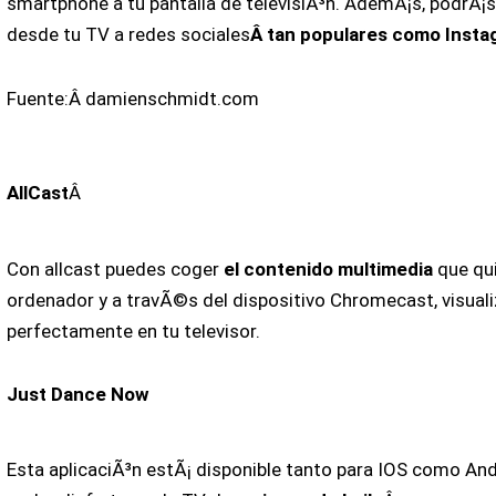
smartphone a tu pantalla de televisiÃ³n. AdemÃ¡s, podrÃ¡s
desde tu TV a redes sociales
Â tan populares como Inst
Fuente:Â damienschmidt.com
AllCast
Â
Con allcast puedes coger
el contenido multimedia
que qui
ordenador y a travÃ©s del dispositivo Chromecast, visuali
perfectamente en tu televisor.
Just Dance Now
Esta aplicaciÃ³n estÃ¡ disponible tanto para IOS como And