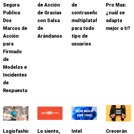
Segura
de Acción
de
Pro Max:
Publica
de Gracias
contraseñas
¿cuál se
Dos
con Salsa
multiplataforma
adapta
Marcos de
de
para todo
mejor a ti?
Acción
Arándanos
tipo de
para
usuarios
Firmado
de
Modelos e
Incidentes
de
Respuesta
Logisfashion
Lo siento,
Intel
Crecerán