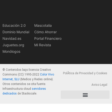
Educación 2.0
Mascotalia
Dominio Mundial
Cómo Ahorrar
Navidad.es
Portal Financiero
Juguetes.org
Mi Revista
Monólogos
© Contenidos bajo licencia Creative
PolÃ­tica de Privacidad y Cookies
Commons (CC) 1995-2022
Color Vivo
Internet, SLU
(Medios y Redes online).
Otros contenidos se cita fuente.
Aviso Legal
Infraestructura cloud
servidores
dedicados
de Stackscale.
PolÃ­tica de Privacidad y Cookies