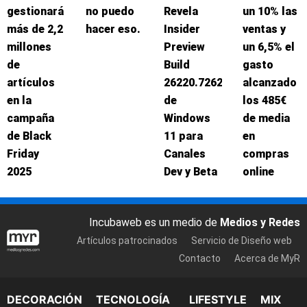
gestionará
no puedo
Revela
un 10% las
más de 2,2
hacer eso.
Insider
ventas y
millones
Preview
un 6,5% el
de
Build
gasto
artículos
26220.7262
alcanzado
en la
de
los 485€
campaña
Windows
de media
de Black
11 para
en
Friday
Canales
compras
2025
Dev y Beta
online
Incubaweb es un medio de
Medios y Redes
Artículos patrocinados
Servicio de Diseño web
Contacto
Acerca de MyR
DECORACIÓN
TECNOLOGÍA
LIFESTYLE
MIX