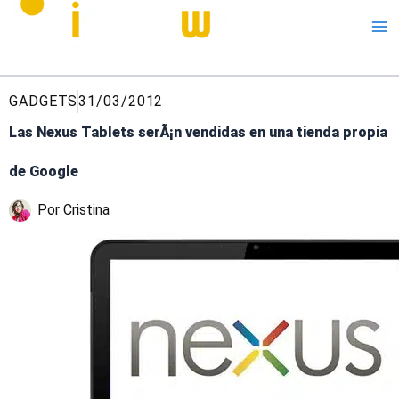
Me
GADGETS
31/03/2012
Las Nexus Tablets serÃ¡n vendidas en una tienda propia
de Google
Por
Cristina