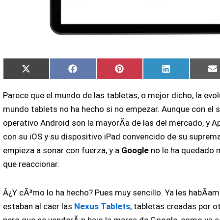
Compartir
Compartir
Compartir
Compartir
X
Facebook
Pinterest
LinkedIn
en
en
en
en
(Twitter)
Parece que el mundo de las tabletas, o mejor dicho, la evol
mundo tablets no ha hecho si no empezar. Aunque con el 
operativo Android son la mayorÃ­a de las del mercado, y A
con su iOS y su dispositivo iPad convencido de su suprem
empieza a sonar con fuerza, y a
Google
no le ha quedado 
que reaccionar.
Â¿Y cÃ³mo lo ha hecho? Pues muy sencillo. Ya les habÃ­a
estaban al caer las
Nexus Tablets
, tabletas creadas por o