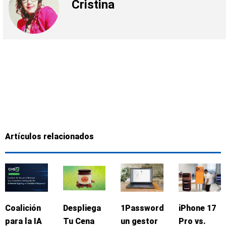
Cristina
Artículos relacionados
Coalición
Despliega
1Password:
iPhone 17
para la IA
Tu Cena
un gestor
Pro vs.