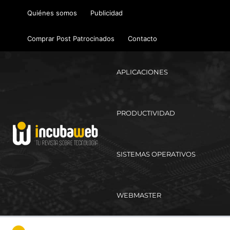
Ir
Quiénes somos
Publicidad
al
contenido
Comprar Post Patrocinados
Contacto
APLICACIONES
PRODUCTIVIDAD
SISTEMAS OPERATIVOS
WEBMASTER
Ma