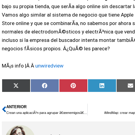
bajo su propia tienda, que serÃ­a algo online sin descartar l
Vamos algo similar al sistema de negocio que tiene Apple
Store online y que se combinarÃ­a, no sabemos por ahora s
normales de electrodomÃ©sticos y electrÃ³nica que vendie
incluso si la empresa del buscador intenta montar tambiÃ
negocios fÃ­sicos propios. Â¿QuÃ© les parece?
MÃ¡s info |Â Â
unwiredview
Compartir
Compartir
Compartir
Compartir
X
Facebook
Pinterest
LinkedIn
en
en
en
en
(Twitter)
ANTERIOR
Ant
Crean una aplicaciÃ³n para agrupar â€œenemigosâ€ en Facebook
iMindMap: crear map