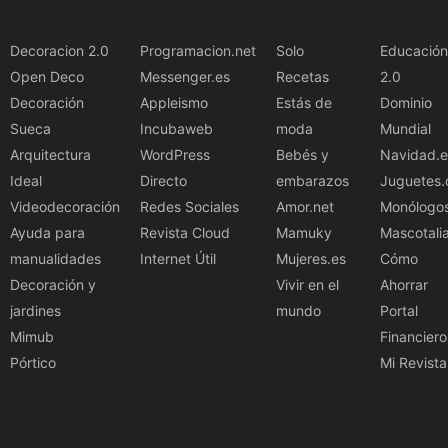
Decoracion 2.0
Programacion.net
Solo
Educación
Open Deco
Messenger.es
Recetas
2.0
Decoración
Appleismo
Estás de
Dominio
Sueca
Incubaweb
moda
Mundial
Arquitectura
WordPress
Bebés y
Navidad.e
Ideal
Directo
embarazos
Juguetes.
Videodecoración
Redes Sociales
Amor.net
Monólogo
Ayuda para
Revista Cloud
Mamuky
Mascotali
manualidades
Internet Útil
Mujeres.es
Cómo
Decoración y
Vivir en el
Ahorrar
jardines
mundo
Portal
Mimub
Financiero
Pórtico
Mi Revista