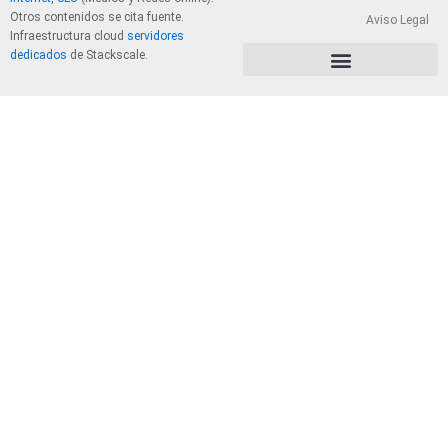
Otros contenidos se cita fuente.
Aviso Legal
Infraestructura cloud
servidores
dedicados
de Stackscale.
PolÃ­tica de Privacidad y Cookies