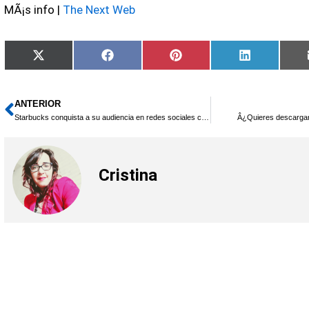
MÃ¡s info |
The Next Web
Compartir
Compartir
Compartir
Compartir
X
Facebook
Pinterest
LinkedIn
en
en
en
en
(Twitter)
ANTERIOR
Ant
Starbucks conquista a su audiencia en redes sociales con regalos
Â¿Quieres descargart
Cristina