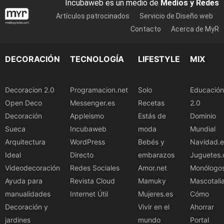
Incubaweb es un medio de
Medios y Redes
Artículos patrocinados
Servicio de Diseño web
Contacto
Acerca de MyR
DECORACIÓN
TECNOLOGÍA
LIFESTYLE
MIX
Decoracion 2.0
Programacion.net
Solo
Educación
Open Deco
Messenger.es
Recetas
2.0
Decoración
Appleismo
Estás de
Dominio
Sueca
Incubaweb
moda
Mundial
Arquitectura
WordPress
Bebés y
Navidad.e
Ideal
Directo
embarazos
Juguetes.
Videodecoración
Redes Sociales
Amor.net
Monólogo
Ayuda para
Revista Cloud
Mamuky
Mascotali
manualidades
Internet Útil
Mujeres.es
Cómo
Decoración y
Vivir en el
Ahorrar
jardines
mundo
Portal