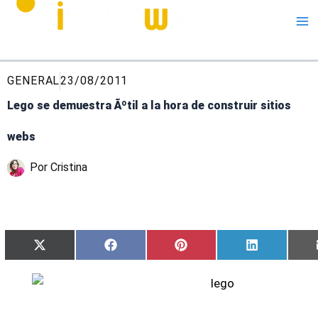
Me
GENERAL
23/08/2011
Lego se demuestra Ãºtil a la hora de construir sitios
webs
Por
Cristina
Compartir
Compartir
Compartir
Compartir
X
Facebook
Pinterest
LinkedIn
en
en
en
en
(Twitter)