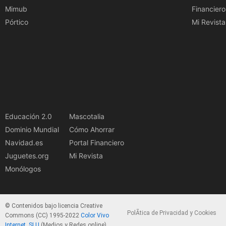
Mimub
Financiero
Pórtico
Mi Revista
Educación 2.0
Mascotalia
Dominio Mundial
Cómo Ahorrar
Navidad.es
Portal Financiero
Juguetes.org
Mi Revista
Monólogos
© Contenidos bajo licencia Creative
PolÃ­tica de Privacidad y Cookies
Commons (CC) 1995-2022
Color Vivo
Internet, SLU
(Medios y Redes online).