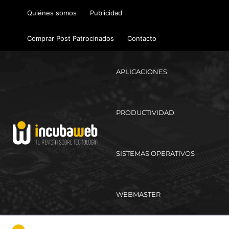
Ir
Quiénes somos
Publicidad
al
contenido
Comprar Post Patrocinados
Contacto
APLICACIONES
PRODUCTIVIDAD
SISTEMAS OPERATIVOS
WEBMASTER
Ma