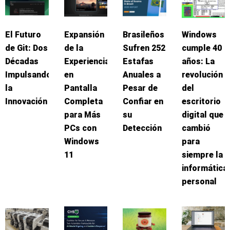
El Futuro
Expansión
Brasileños
Windows
de Git: Dos
de la
Sufren 252
cumple 40
Décadas
Experiencia
Estafas
años: La
Impulsando
en
Anuales a
revolución
la
Pantalla
Pesar de
del
Innovación
Completa
Confiar en
escritorio
para Más
su
digital que
PCs con
Detección
cambió
Windows
para
11
siempre la
informática
personal