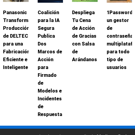
Panasonic
Coalición
Despliega
1Password:
Transforma
para la IA
Tu Cena
un gestor
Producción
Segura
de Acción
de
de DELTEC
Publica
de Gracias
contraseña
para una
Dos
con Salsa
multiplataf
Fabricación
Marcos de
de
para todo
Eficiente e
Acción
Arándanos
tipo de
Inteligente
para
usuarios
Firmado
de
Modelos e
Incidentes
de
Respuesta