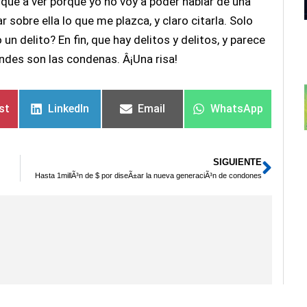
rque a ver porque yo no voy a poder hablar de una
sobre ella lo que me plazca, y claro citarla. Solo
n delito? En fin, que hay delitos y delitos, y parece
des son las condenas. Â¡Una risa!
st
LinkedIn
Email
WhatsApp
SIGUIENTE
Sigu
Hasta 1millÃ³n de $ por diseÃ±ar la nueva generaciÃ³n de condones