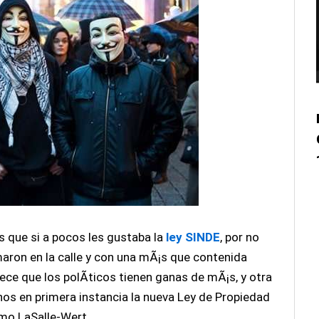
s que si a pocos les gustaba la
ley SINDE
, por no
maron en la calle y con una mÃ¡s que contenida
ce que los polÃ­ticos tienen ganas de mÃ¡s, y otra
enos en primera instancia la nueva Ley de Propiedad
omo LaSalle-Wert.