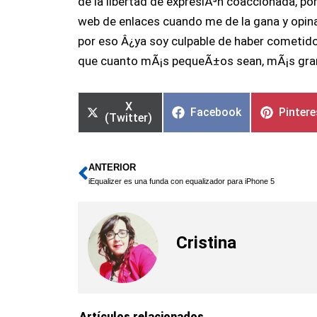
de la libertad de expresiÃ³n coaccionada, po
web de enlaces cuando me de la gana y opinar 
por eso Â¿ya soy culpable de haber cometido u
que cuanto mÃ¡s pequeÃ±os sean, mÃ¡s gran
X
Facebook
Pintere
(Twitter)
ANTERIOR
Ant
iEqualizer es una funda con equalizador para iPhone 5
Cristina
Artículos relacionados