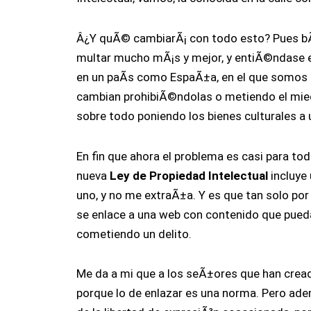
Â¿Y quÃ© cambiarÃ¡ con todo esto? Pues bÃ
multar mucho mÃ¡s y mejor, y entiÃ©ndase el
en un paÃ­s como EspaÃ±a, en el que somos 
cambian prohibiÃ©ndolas o metiendo el mied
sobre todo poniendo los bienes culturales a u
En fin que ahora el problema es casi para tod
nueva
Ley de Propiedad Intelectual
incluye 
uno, y no me extraÃ±a. Y es que tan solo por
se enlace a una web con contenido que pued
cometiendo un delito.
Me da a mi que a los seÃ±ores que han cread
porque lo de enlazar es una norma. Pero ad