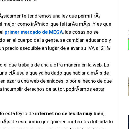
¡sicamente tendremos una ley que permitirÃ¡
 mejor como irÃ³nico, que faltarÃ­a mÃ¡s. Y es que
el
primer mercado de MEGA
, las cosas no se
o en el cuerpo de la gente, se cambian educando y
n precio asequible en lugar de elevar su IVA al 21%
o el que trabaja de una u otra manera en la web. La
una clÃ¡usula que ya ha dado que hablar a mÃ¡s de
 enlazar a una web de enlaces, o por el hecho de que
a incumplir derechos de autor, podrÃ­amos estar
o esta ley lo de
internet no se les da muy bien
,
emÃ¡s de eso como que quieren meternos doblada lo