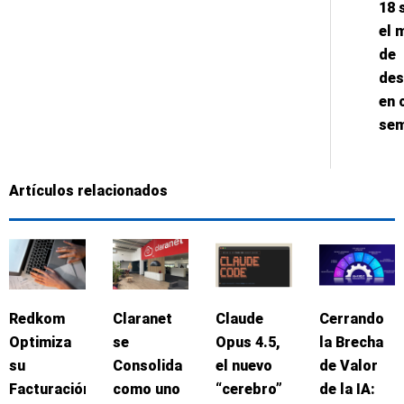
18 
el 
de
des
en 
se
Artículos relacionados
Redkom
Claranet
Claude
Cerrando
Optimiza
se
Opus 4.5,
la Brecha
su
Consolida
el nuevo
de Valor
Facturación
como uno
“cerebro”
de la IA: