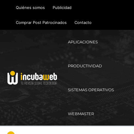
Ir
Quiénes somos
Publicidad
al
contenido
Comprar Post Patrocinados
Contacto
APLICACIONES
PRODUCTIVIDAD
SISTEMAS OPERATIVOS
WEBMASTER
Ma