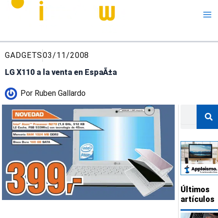
Me
GADGETS
03/11/2008
LG X110 a la venta en EspaÃ±a
Por
Ruben Gallardo
Buscar
Últimos
artículos