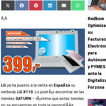
Compartir
Compartir
Compartir
Compartir
Compartir
Compartir
X
Facebook
Pinterest
LinkedIn
Email
WhatsApp
en
en
en
en
en
en
(Twitter)
Ã‚Â
Redkom
Optimiza
su
Facturac
Electrón
para
Autóno
y PYMES
ante la
Digitaliz
LG
ya ha puesto a la venta en
EspaÃ±a
su
Forzosa
netbook,
LG X110
. Lo podrÃ¡s encontrar en las
tiendas
SATURN
– lÃ¡stima que estas tiendas
no se encuentren en toda la geografÃ­Â­a