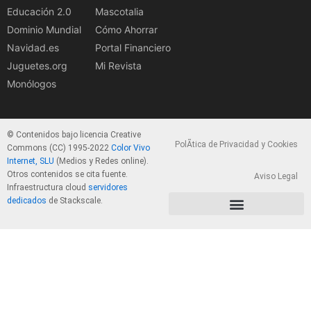
Educación 2.0
Mascotalia
Dominio Mundial
Cómo Ahorrar
Navidad.es
Portal Financiero
Juguetes.org
Mi Revista
Monólogos
© Contenidos bajo licencia Creative
PolÃ­tica de Privacidad y Cookies
Commons (CC) 1995-2022
Color Vivo
Internet, SLU
(Medios y Redes online).
Otros contenidos se cita fuente.
Aviso Legal
Infraestructura cloud
servidores
dedicados
de Stackscale.
PolÃ­tica de Privacidad y Cookies