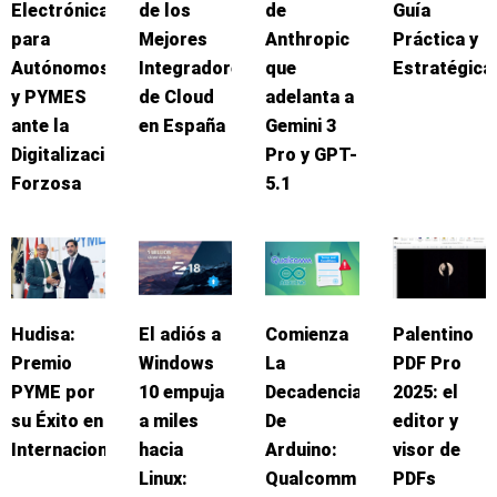
Electrónica
de los
de
Guía
para
Mejores
Anthropic
Práctica y
Autónomos
Integradores
que
Estratégica
y PYMES
de Cloud
adelanta a
ante la
en España
Gemini 3
Digitalización
Pro y GPT-
Forzosa
5.1
Hudisa:
El adiós a
Comienza
Palentino
Premio
Windows
La
PDF Pro
PYME por
10 empuja
Decadencia
2025: el
su Éxito en
a miles
De
editor y
Internacionalización
hacia
Arduino:
visor de
Linux:
Qualcomm
PDFs