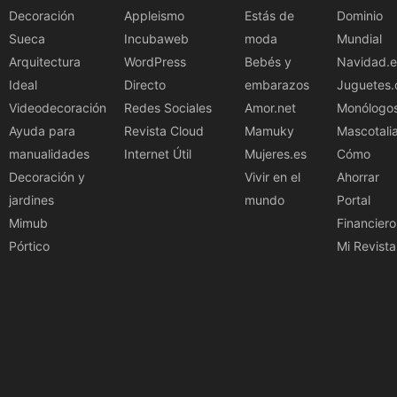
Decoración
Appleismo
Estás de
Dominio
Sueca
Incubaweb
moda
Mundial
Arquitectura
WordPress
Bebés y
Navidad.e
Ideal
Directo
embarazos
Juguetes.
Videodecoración
Redes Sociales
Amor.net
Monólogo
Ayuda para
Revista Cloud
Mamuky
Mascotali
manualidades
Internet Útil
Mujeres.es
Cómo
Decoración y
Vivir en el
Ahorrar
jardines
mundo
Portal
Mimub
Financiero
Pórtico
Mi Revista