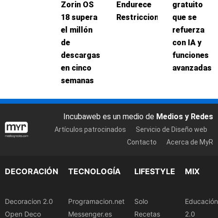
Zorin OS
Endurece
gratuito
18 supera
Restricciones
que se
el millón
refuerza
de
con IA y
descargas
funciones
en cinco
avanzadas
semanas
Incubaweb es un medio de
Medios y Redes
Artículos patrocinados
Servicio de Diseño web
Contacto
Acerca de MyR
DECORACIÓN
TECNOLOGÍA
LIFESTYLE
MIX
Decoracion 2.0
Programacion.net
Solo
Educación
Open Deco
Messenger.es
Recetas
2.0