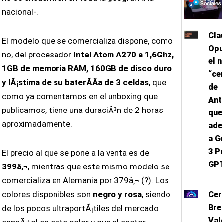
nacional-.
Cla
El modelo que se comercializa dispone, como
Opu
no, del procesador
Intel Atom A270 a 1,6Ghz,
el 
1GB de memoria RAM, 160GB de disco duro
“ce
y lÃ¡stima de su baterÃ­Â­a de 3 celdas
, que
de
como ya comentamos en el unboxing que
Ant
publicamos, tiene una duraciÃ³n de 2 horas
que
aproximadamente.
ade
a G
3 P
El precio al que se pone a la venta es de
GPT
399â‚¬
, mientras que este mismo modelo se
comercializa en Alemania por 379â‚¬ (?). Los
colores disponibles son
negro y rosa
, siendo
Cer
Bre
de los pocos ultraportÃ¡tiles del mercado
Val
espaÃ±ol en este color y que al sector