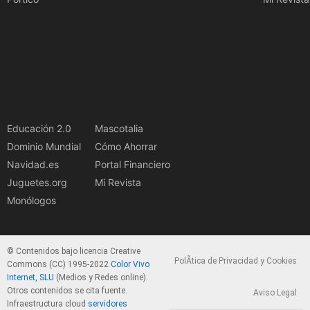
Educación 2.0
Mascotalia
Dominio Mundial
Cómo Ahorrar
Navidad.es
Portal Financiero
Juguetes.org
Mi Revista
Monólogos
© Contenidos bajo licencia Creative
PolÃ­tica de Privacidad y Cookies
Commons (CC) 1995-2022
Color Vivo
Internet, SLU
(Medios y Redes online).
Otros contenidos se cita fuente.
Aviso Legal
Infraestructura cloud
servidores