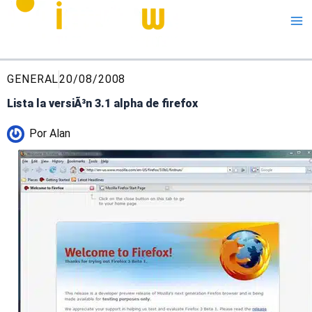
Me
GENERAL
20/08/2008
Lista la versiÃ³n 3.1 alpha de firefox
Por
Alan