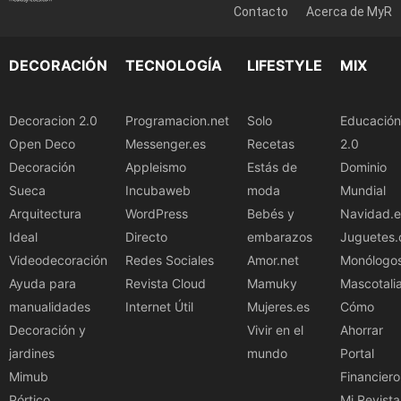
Contacto
Acerca de MyR
DECORACIÓN
TECNOLOGÍA
LIFESTYLE
MIX
Decoracion 2.0
Programacion.net
Solo
Educación
Open Deco
Messenger.es
Recetas
2.0
Decoración
Appleismo
Estás de
Dominio
Sueca
Incubaweb
moda
Mundial
Arquitectura
WordPress
Bebés y
Navidad.e
Ideal
Directo
embarazos
Juguetes.
Videodecoración
Redes Sociales
Amor.net
Monólogo
Ayuda para
Revista Cloud
Mamuky
Mascotali
manualidades
Internet Útil
Mujeres.es
Cómo
Decoración y
Vivir en el
Ahorrar
jardines
mundo
Portal
Mimub
Financiero
Pórtico
Mi Revista