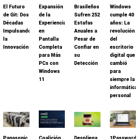
El Futuro
Expansión
Brasileños
Windows
de Git: Dos
de la
Sufren 252
cumple 40
Décadas
Experiencia
Estafas
años: La
Impulsando
en
Anuales a
revolución
la
Pantalla
Pesar de
del
Innovación
Completa
Confiar en
escritorio
para Más
su
digital que
PCs con
Detección
cambió
Windows
para
11
siempre la
informática
personal
Panasonic
Coalición
Despliega
1Password: