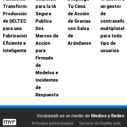
Transforma
para la IA
Tu Cena
un gestor
Producción
Segura
de Acción
de
de DELTEC
Publica
de Gracias
contraseña
para una
Dos
con Salsa
multiplataf
Fabricación
Marcos de
de
para todo
Eficiente e
Acción
Arándanos
tipo de
Inteligente
para
usuarios
Firmado
de
Modelos e
Incidentes
de
Respuesta
Incubaweb es un medio de
Medios y Redes
Artículos patrocinados
Servicio de Diseño web