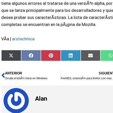
tiene algunos errores al tratarse de una versiÃ³n alpha, por
que se lanza principalmente para los desarrolladores y qui
desee probar sus caracterÃ­sticas. La lista de caracterÃ­st
completas se encuentran en la pÃ¡gina de Mozilla.
VÃ­a |
arstechnica
Compartir
Compartir
Compartir
Compartir
Compartir
X
Facebook
Pinterest
LinkedIn
Email
en
en
en
en
en
(Twitter)
ANTERIOR
SIGUIEN
Ant
Oculta el botÃ³n Inicio en Windows
FireNES
Alan