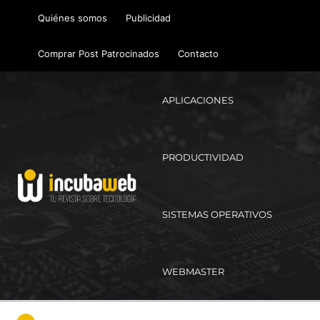
Ir
Quiénes somos
Publicidad
al
contenido
Comprar Post Patrocinados
Contacto
APLICACIONES
PRODUCTIVIDAD
SISTEMAS OPERATIVOS
WEBMASTER
Ma