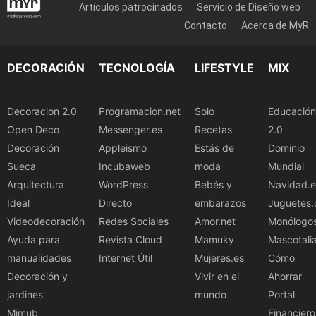
Artículos patrocinados
Servicio de Diseño web
Contacto
Acerca de MyR
DECORACIÓN
TECNOLOGÍA
LIFESTYLE
MIX
Decoracion 2.0
Programacion.net
Solo
Educación
Open Deco
Messenger.es
Recetas
2.0
Decoración
Appleismo
Estás de
Dominio
Sueca
Incubaweb
moda
Mundial
Arquitectura
WordPress
Bebés y
Navidad.e
Ideal
Directo
embarazos
Juguetes.
Videodecoración
Redes Sociales
Amor.net
Monólogo
Ayuda para
Revista Cloud
Mamuky
Mascotali
manualidades
Internet Útil
Mujeres.es
Cómo
Decoración y
Vivir en el
Ahorrar
jardines
mundo
Portal
Mimub
Financiero