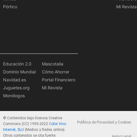
Pórtico
Mi Revista
Educación 2.0
Mascotalia
Dominio Mundial
Cómo Ahorrar
Navidad.es
Portal Financiero
Juguetes.org
Mi Revista
Monólogos
© Contenidos bajo licencia Creative
PolÃ­tica de Privacidad y Cookies
Commons (CC) 1995-2022
Color Vivo
Internet, SLU
(Medios y Redes online).
Otros contenidos se cita fuente.
Aviso Legal