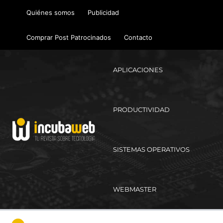
Ir
Quiénes somos
Publicidad
al
contenido
Comprar Post Patrocinados
Contacto
APLICACIONES
PRODUCTIVIDAD
SISTEMAS OPERATIVOS
WEBMASTER
Ma