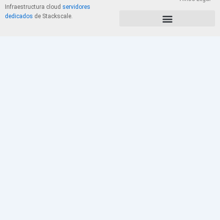
Infraestructura cloud
servidores
dedicados
de Stackscale.
PolÃ­tica de Privacidad y Cookies