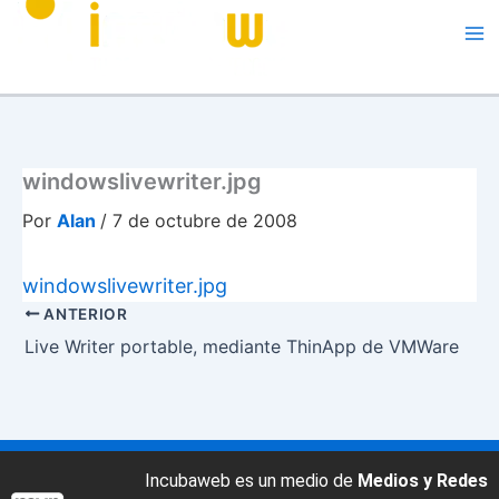
Me
windowslivewriter.jpg
Por
Alan
/
7 de octubre de 2008
windowslivewriter.jpg
ANTERIOR
Live Writer portable, mediante ThinApp de VMWare
Incubaweb es un medio de
Medios y Redes