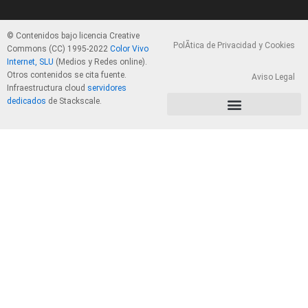
© Contenidos bajo licencia Creative
PolÃ­tica de Privacidad y Cookies
Commons (CC) 1995-2022
Color Vivo
Internet, SLU
(Medios y Redes online).
Otros contenidos se cita fuente.
Aviso Legal
Infraestructura cloud
servidores
dedicados
de Stackscale.
PolÃ­tica de Privacidad y Cookies