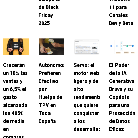
de Black
11 para
Friday
Canales
2025
Dev y Beta
Crecerán
Autónomos
Servo: el
El Poder
un 10% las
Prefieren
motor web
de la IA
ventas y
Efectivo
ligero y de
Generativa:
un 6,5% el
por
alto
Druva y su
gasto
Huelga de
rendimiento
Copiloto
alcanzado
TPV en
que quiere
para una
los 485€
Toda
conquistar
Protección
de media
España
a los
de Datos
en
desarrolladores
Eficaz
compras