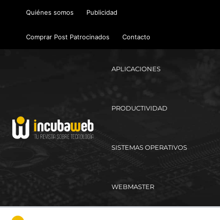
Ir
Quiénes somos
Publicidad
al
contenido
Comprar Post Patrocinados
Contacto
APLICACIONES
PRODUCTIVIDAD
SISTEMAS OPERATIVOS
WEBMASTER
Ma