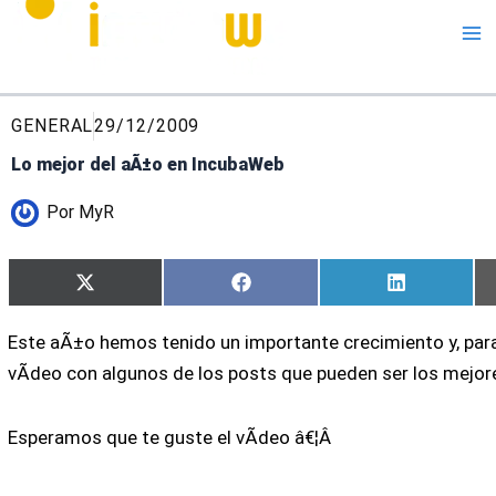
Me
GENERAL
29/12/2009
Lo mejor del aÃ±o en IncubaWeb
Por
MyR
Compartir
Compartir
Compartir
X
Facebook
LinkedIn
en
en
en
(Twitter)
Este aÃ±o hemos tenido un importante crecimiento y, par
vÃ­deo con algunos de los posts que pueden ser los mejor
Esperamos que te guste el vÃ­deo â€¦Â