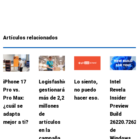
Artículos relacionados
iPhone 17
Logisfashion
Lo siento,
Intel
Pro vs.
gestionará
no puedo
Revela
Pro Max:
más de 2,2
hacer eso.
Insider
¿cuál se
millones
Preview
adapta
de
Build
mejor a ti?
artículos
26220.7262
en la
de
campaña
Windows