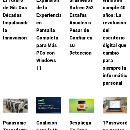
El Futuro
Expansión
Brasileños
Windows
de Git: Dos
de la
Sufren 252
cumple 40
Décadas
Experiencia
Estafas
años: La
Impulsando
en
Anuales a
revolución
la
Pantalla
Pesar de
del
Innovación
Completa
Confiar en
escritorio
para Más
su
digital que
PCs con
Detección
cambió
Windows
para
11
siempre la
informática
personal
Panasonic
Coalición
Despliega
1Password: