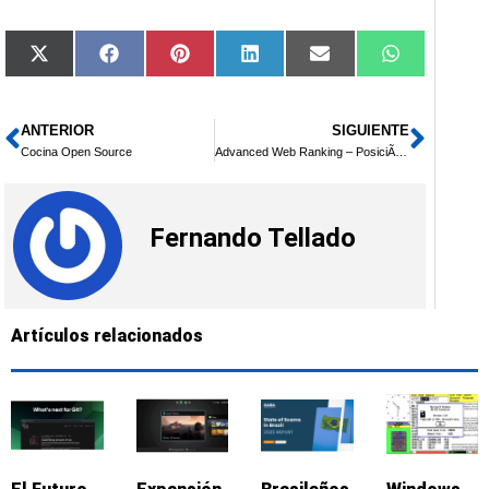
Compartir
Compartir
Compartir
Compartir
Compartir
Compartir
X
Facebook
Pinterest
LinkedIn
Email
WhatsApp
en
en
en
en
en
en
(Twitter)
ANTERIOR
SIGUIENTE
Ant
Sigui
Cocina Open Source
Advanced Web Ranking – PosiciÃ³nate sin esfuerzo
Fernando Tellado
Artículos relacionados