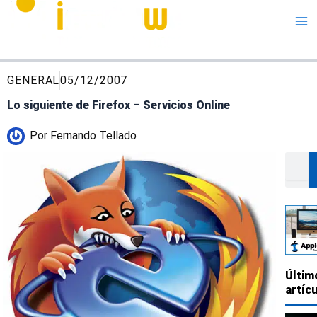
Me
GENERAL
05/12/2007
Lo siguiente de Firefox – Servicios Online
Por
Fernando Tellado
Buscar
Últim
artíc