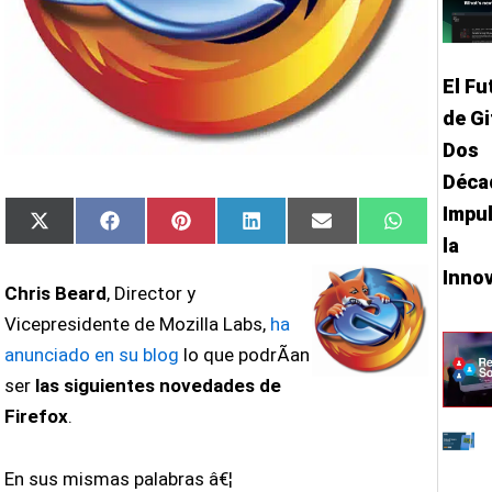
El Fu
de Gi
Dos
Déca
Impu
Compartir
Compartir
Compartir
Compartir
Compartir
Compartir
X
Facebook
Pinterest
LinkedIn
Email
WhatsApp
la
en
en
en
en
en
en
(Twitter)
Inno
Chris Beard
, Director y
Vicepresidente de Mozilla Labs,
ha
anunciado en su blog
lo que podrÃ­an
ser
las siguientes novedades de
Firefox
.
En sus mismas palabras â€¦