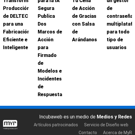
Transforma
para la IA
Tu Cena
un gestor
Producción
Segura
de Acción
de
de DELTEC
Publica
de Gracias
contraseña
para una
Dos
con Salsa
multiplataf
Fabricación
Marcos de
de
para todo
Eficiente e
Acción
Arándanos
tipo de
Inteligente
para
usuarios
Firmado
de
Modelos e
Incidentes
de
Respuesta
Incubaweb es un medio de
Medios y Redes
Artículos patrocinados
Servicio de Diseño web
Contacto
Acerca de MyR