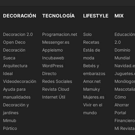
DECORACIÓN
TECNOLOGÍA
LIFESTYLE
MIX
Decoracion 2.0
Programacion.net
Solo
Educación
Open Deco
Messenger.es
Recetas
2.0
Decoración
Appleismo
Estás de
Dominio
Sueca
Incubaweb
moda
Mundial
Arquitectura
WordPress
Bebés y
Navidad.e
Ideal
Directo
embarazos
Juguetes.
Videodecoración
Redes Sociales
Amor.net
Monólogo
Ayuda para
Revista Cloud
Mamuky
Mascotali
manualidades
Internet Útil
Mujeres.es
Cómo
Decoración y
Vivir en el
Ahorrar
jardines
mundo
Portal
Mimub
Financiero
Pórtico
Mi Revista