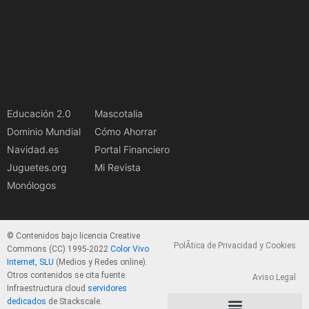
Educación 2.0
Mascotalia
Dominio Mundial
Cómo Ahorrar
Navidad.es
Portal Financiero
Juguetes.org
Mi Revista
Monólogos
© Contenidos bajo licencia Creative
PolÃ­tica de Privacidad y Cookies
Commons (CC) 1995-2022
Color Vivo
Internet, SLU
(Medios y Redes online).
Otros contenidos se cita fuente.
Aviso Legal
Infraestructura cloud
servidores
dedicados
de Stackscale.