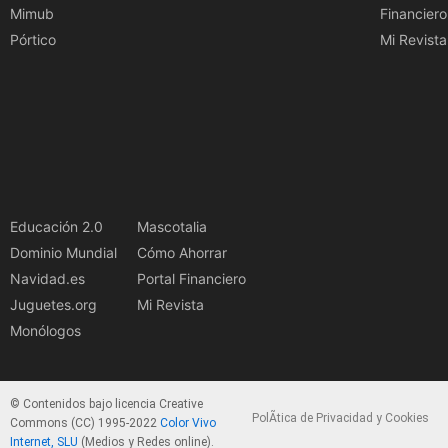
Mimub
Financiero
Pórtico
Mi Revista
Educación 2.0
Mascotalia
Dominio Mundial
Cómo Ahorrar
Navidad.es
Portal Financiero
Juguetes.org
Mi Revista
Monólogos
© Contenidos bajo licencia Creative
PolÃ­tica de Privacidad y Cookies
Commons (CC) 1995-2022
Color Vivo
Internet, SLU
(Medios y Redes online).