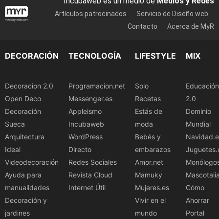
Incubaweb es un medio de
Medios y Redes
Artículos patrocinados
Servicio de Diseño web
Contacto
Acerca de MyR
DECORACIÓN
TECNOLOGÍA
LIFESTYLE
MIX
Decoracion 2.0
Programacion.net
Solo
Educación
Open Deco
Messenger.es
Recetas
2.0
Decoración
Appleismo
Estás de
Dominio
Sueca
Incubaweb
moda
Mundial
Arquitectura
WordPress
Bebés y
Navidad.e
Ideal
Directo
embarazos
Juguetes.
Videodecoración
Redes Sociales
Amor.net
Monólogo
Ayuda para
Revista Cloud
Mamuky
Mascotali
manualidades
Internet Útil
Mujeres.es
Cómo
Decoración y
Vivir en el
Ahorrar
jardines
mundo
Portal