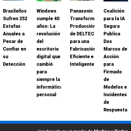
Brasileños
Windows
Panasonic
Coalición
Sufren 252
cumple 40
Transforma
para la IA
Estafas
años: La
Producción
Segura
Anuales a
revolución
de DELTEC
Publica
Pesar de
del
para una
Dos
Confiar en
escritorio
Fabricación
Marcos de
su
digital que
Eficiente e
Acción
Detección
cambió
Inteligente
para
para
Firmado
siempre la
de
informática
Modelos e
personal
Incidentes
de
Respuesta