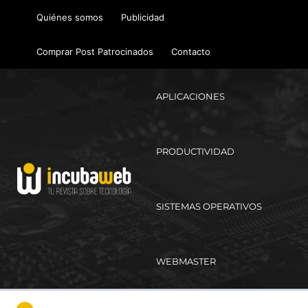
Ir
Quiénes somos
Publicidad
al
contenido
Comprar Post Patrocinados
Contacto
APLICACIONES
PRODUCTIVIDAD
SISTEMAS OPERATIVOS
WEBMASTER
Ma