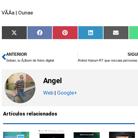
VÃ­Â­a | Ounae
Compartir
Compartir
Compartir
Compartir
Compart
X
Facebook
Pinterest
LinkedIn
Email
en
en
en
en
en
(Twitter)
ANTERIOR
SIGU
Ant
Soban, tu Ã¡lbum de fotos digital
Angel
Web
|
Google+
Artículos relacionados