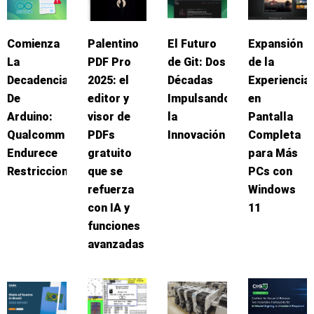
Comienza
Palentino
El Futuro
Expansión
La
PDF Pro
de Git: Dos
de la
Decadencia
2025: el
Décadas
Experiencia
De
editor y
Impulsando
en
Arduino:
visor de
la
Pantalla
Qualcomm
PDFs
Innovación
Completa
Endurece
gratuito
para Más
Restricciones
que se
PCs con
refuerza
Windows
con IA y
11
funciones
avanzadas