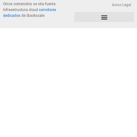
Otros contenidos se cita fuente.
Aviso Legal
Infraestructura cloud
servidores
dedicados
de Stackscale.
PolÃ­tica de Privacidad y Cookies