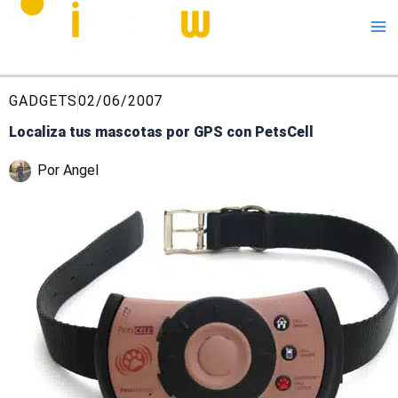
Me
GADGETS
02/06/2007
Localiza tus mascotas por GPS con PetsCell
Por
Angel