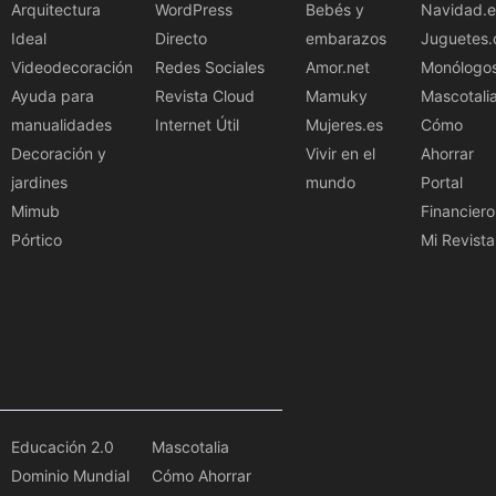
Arquitectura
WordPress
Bebés y
Navidad.e
Ideal
Directo
embarazos
Juguetes.
Videodecoración
Redes Sociales
Amor.net
Monólogo
Ayuda para
Revista Cloud
Mamuky
Mascotali
manualidades
Internet Útil
Mujeres.es
Cómo
Decoración y
Vivir en el
Ahorrar
jardines
mundo
Portal
Mimub
Financiero
Pórtico
Mi Revista
Educación 2.0
Mascotalia
Dominio Mundial
Cómo Ahorrar