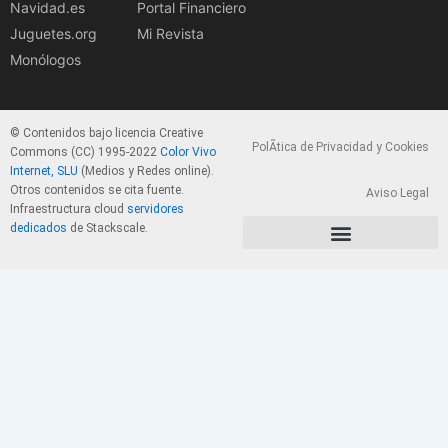
Navidad.es
Portal Financiero
Juguetes.org
Mi Revista
Monólogos
© Contenidos bajo licencia Creative
PolÃ­tica de Privacidad y Cookies
Commons (CC) 1995-2022
Color Vivo
Internet, SLU
(Medios y Redes online).
Otros contenidos se cita fuente.
Aviso Legal
Infraestructura cloud
servidores
dedicados
de Stackscale.
PolÃ­tica de Privacidad y Cookies