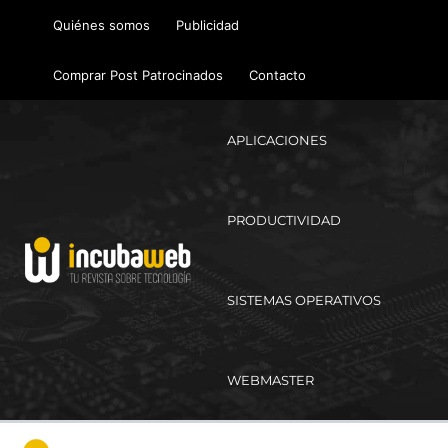
Ir
Quiénes somos
Publicidad
al
contenido
Comprar Post Patrocinados
Contacto
APLICACIONES
PRODUCTIVIDAD
SISTEMAS OPERATIVOS
WEBMASTER
Ma